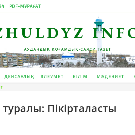
24
PDF-МҰРАҒАТ
ZHULDYZ INF
АУДАНДЫҚ ҚОҒАМДЫҚ-САЯСИ ГАЗЕТ
ДЕНСАУЛЫҚ
ӘЛЕУМЕТ
БІЛІМ
МӘДЕНИЕТ
ет
 туралы: Пікірталасты