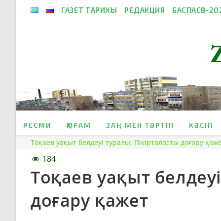
Skip
ГАЗЕТ ТАРИХЫ
РЕДАКЦИЯ
БАСПАСӨЗ-20
to
content
РЕСМИ
ҚОҒАМ
ЗАҢ МЕН ТӘРТІП
КӘСІП
Тоқаев уақыт белдеуі туралы: Пікірталасты доғару қаж
184
Тоқаев уақыт белдеуі
доғару қажет