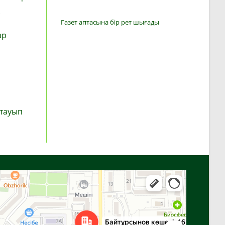
.
Газет аптасына бір рет шығады
ар
 тауып
Алға
Яндекс Карталар — көлік, навигация, орындарды іздеу