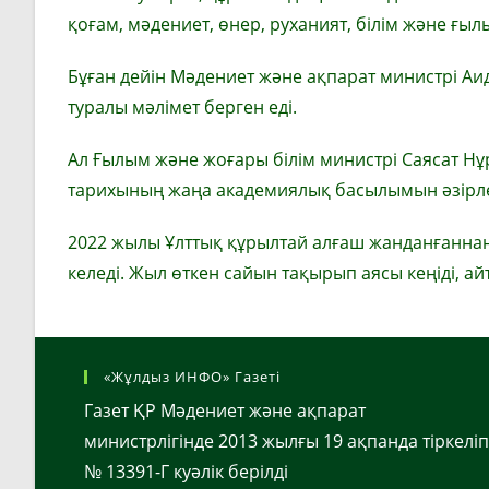
қоғам, мәдениет, өнер, руханият, білім және ғы
Бұған дейін Мәдениет және ақпарат министрі А
туралы мәлімет берген еді.
Ал Ғылым және жоғары білім министрі Саясат Н
тарихының жаңа академиялық басылымын әзірлен
2022 жылы Ұлттық құрылтай алғаш жанданғаннан
келеді. Жыл өткен сайын тақырып аясы кеңіді, а
«Жұлдыз ИНФО» Газеті
Газет ҚР Мәдениет және ақпарат
министрлігінде 2013 жылғы 19 ақпанда тіркеліп
№ 13391-Г куәлік берілді