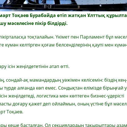
арт Тоқаев Бурабайда өтіп жатқан Ұлттық құрыл
 мәселесіне пікір білдірді.
пікірталасқа тоқталайын. Үкімет пен Парламент бұл мәсе
е күмән келтірген қоғам белсенділерінің қаупі мен күмән-
 ісін жеңілдететінін атап өтті.
ің, сондай-ақ мамандардың уәжімен келісемін: біздің кең
 түрде алғанда көп емес. Сондықтан елімізде бірыңғай 
 ісін жеңілдетеді, логистика мен көптеген бизнес-үдерісті
аласты доғару қажет деп ойлаймын, оның үстіне бұл мәсел
рт Тоқаев.
лары кеше басталған. Ол секциялардың тақырыптары аза