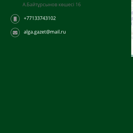
А.Байтұрсынов көшесі 16
+77133743102
alga.gazet@mail.ru