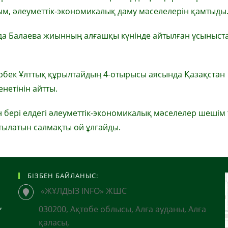
лым, әлеуметтік-экономикалық даму мәселелерін қамтыды
ида Балаева жиынның алғашқы күнінде айтылған ұсыныст
ұрбек Ұлттық құрылтайдың 4-отырысы аясында Қазақстан
етінін айтты.
 бері елдегі әлеуметтік-экономикалық мәселелер шешім
йтылатын салмақты ой ұлғайды.
БІЗБЕН БАЙЛАНЫС:
«ЖҰЛДЫЗ INFO» ЖШС
,
030200, Ақтөбе облысы, Алға ауданы, Алға
қаласы,