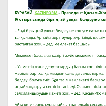
БУРАБАЙ.
KAZINFORM
– Президент Қасым-Жом
IV отырысында бірыңғай уақыт белдеуіне көшу
– Енді бірыңғай уақыт белдеуіне көшуге қатысты 
талқылады. Арнайы зерттеулер жүргізілді, шешімг
расталған жоқ, – деді мемлекет басшысы.
Мемлекет басшысы қазіргі жүйе мемлекетті басқару
– Үкіметтің және депутаттардың басым көпшілігін
жеріміз бар, халқымыздың саны да салыстырмалы
белдеуі болуға тиіс. Бұл тәсіл мемлекетті басқару
оңтайландыруға септігін тигізеді. Осымен пікірт
саясиландырудың қажеті жоқ, – деді Қасым-Жома
Айта кету керек, құрылтайдың панельдік сессия