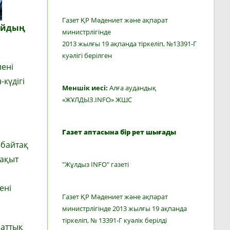
Газет ҚР Мәдениет және ақпарат
тайдың
министрлігінде
2013 жылғы 19 ақпанда тіркеліп, №13391-Г
куәлігі берілген
лені
күдігі
Меншік иесі:
Алға аудандық
«ЖҰЛДЫЗ.INFO» ЖШС
Газет аптасына бір рет шығады
-байтақ
уақыт
"Жұлдыз INFO" газеті
ені
Газет ҚР Мәдениет және ақпарат
министрлігінде 2013 жылғы 19 ақпанда
тіркеліп, № 13391-Г куәлік берілді
маттық