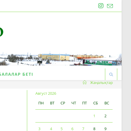
O
БАЛАЛАР БЕТІ
Жаңалықтар
Август 2026
ПН
ВТ
СР
ЧТ
ПТ
СБ
ВС
1
2
3
4
5
6
7
8
9