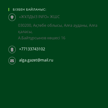
БІЗБЕН БАЙЛАНЫС:
«ЖҰЛДЫЗ INFO» ЖШС
030200, Ақтөбе облысы, Алға ауданы, Алға
қаласы,
А.Байтұрсынов көшесі 16
+77133743102
alga.gazet@mail.ru