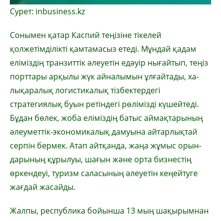
Сурет: inbusiness.kz
Сонымен қатар Каспий теңі­зіне тікелей
қолжетімділікті қамтамасыз етеді. Мұндай қадам
еліміздің транзиттік әлеуетін едәуір нығайтып, теңіз
порттары арқылы жүк айналымын ұлғайтады, ха­
лық­аралық логистикалық тізбек­тердегі
стратегиялық буын ретіндегі рөлімізді күшейтеді.
Бұдан бөлек, жоба еліміздің батыс аймақтарының
әлеуметтік-экономикалық дамуына ай­тар­лықтай
серпін бермек. Атап айтқанда, жаңа жұмыс орын­
дарының құрылуы, шағын және орта бизнестің
өркендеуі, туризм саласының әлеуетін кеңейтуге
жағдай жасайды.
Жалпы, республика бойынша 13 мың шақырымнан