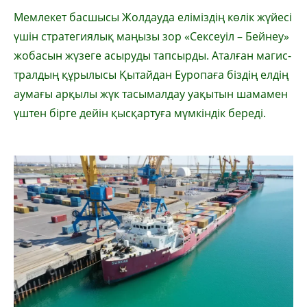
Мемлекет басшысы Жол­дауда еліміздің көлік жүйе­сі
үшін стратегия­лық маңы­зы зор «Сексеуіл – Бейнеу»
жобасын жүзеге асыру­ды тапсырды. Аталған ма­гис­
тралдың құрылысы Қы­тайдан Еуропаға біздің елдің
аумағы арқылы жүк тасымалдау уақытын шамамен
үштен бірге дейін қысқартуға мүмкіндік береді.