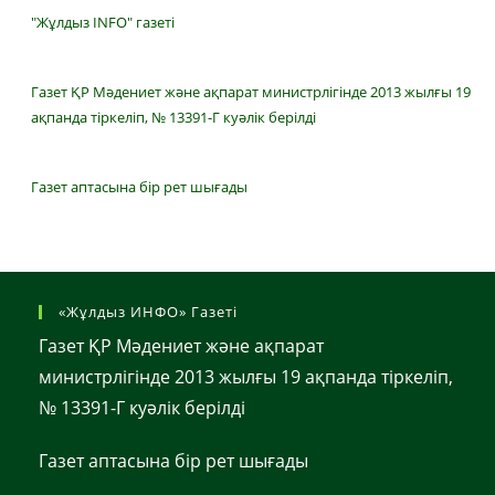
"Жұлдыз INFO" газеті
Газет ҚР Мәдениет және ақпарат министрлігінде 2013 жылғы 19
ақпанда тіркеліп, № 13391-Г куәлік берілді
Газет аптасына бір рет шығады
«Жұлдыз ИНФО» Газеті
Газет ҚР Мәдениет және ақпарат
министрлігінде 2013 жылғы 19 ақпанда тіркеліп,
№ 13391-Г куәлік берілді
Газет аптасына бір рет шығады