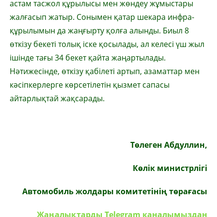
астам тасжол құрылысы мен жөн­деу жұмыстары
жалғасып жатыр. Сонымен қатар шекара инфра­
құрылымын да жаңғырту қолға алынды. Биыл 8
өткізу бекеті то­лық іске қосылады, ал келесі үш жыл
ішінде тағы 34 бекет қай­та жаңар­тылады.
Нәтижесінде, өт­кі­­зу қабілеті артып, азаматтар мен
кә­­сіпкерлерге көрсетілетін қыз­­мет сапасы
айтарлықтай жақсарады.
Төлеген Абдуллин,
Көлік министрлігі
Автомобиль жолдары комитетінің төрағасы
Жаңалықтарды Telegram каналымыздан