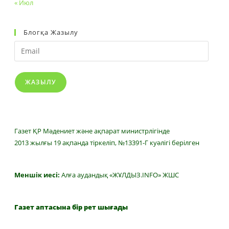
« Июл
Блогқа Жазылу
Email
ЖАЗЫЛУ
Газет ҚР Мәдениет және ақпарат министрлігінде
2013 жылғы 19 ақпанда тіркеліп, №13391-Г куәлігі берілген
Меншік иесі:
Алға аудандық «ЖҰЛДЫЗ.INFO» ЖШС
Газет аптасына бір рет шығады