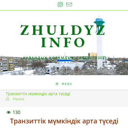
Skip
to
content
ZHULDYZ
INFO
АУДАНДЫҚ ҚОҒАМДЫҚ-САЯСИ ГАЗЕТ
MENU
Транзиттік мүмкіндік арта түседі
Ресми
130
Транзиттік мүмкіндік арта түседі