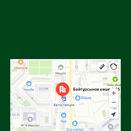
Алға
Яндекс Карталар — көлік, навигация, орындарды іздеу