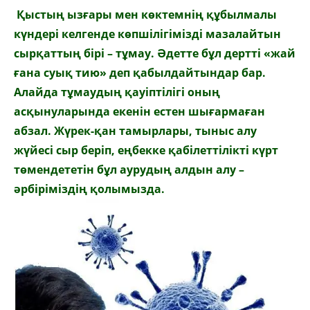
Қыстың ызғары мен көктемнің құбылмалы
күндері келгенде көпшілігімізді мазалайтын
сырқаттың бірі – тұмау. Әдетте бұл дертті «жай
ғана суық тию» деп қабылдайтындар бар.
Алайда тұмаудың қауіптілігі оның
асқынуларында екенін естен шығармаған
абзал. Жүрек-қан тамырлары, тыныс алу
жүйесі сыр беріп, еңбекке қабілеттілікті күрт
төмендететін бұл аурудың алдын алу –
әрбіріміздің қолымызда.