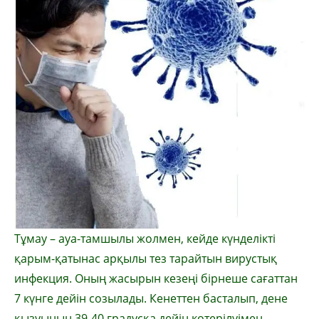
Тұмау – ауа-тамшылы жолмен, кейде күнделікті
қарым-қатынас арқылы тез тарайтын вирустық
инфекция. Оның жасырын кезеңі бірнеше сағаттан
7 күнге дейін созылады. Кенеттен басталып, дене
қызуының 39-40 градусқа дейін көтерілуімен,