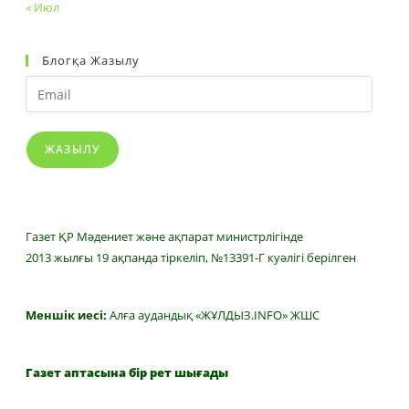
« Июл
Блогқа Жазылу
Email
ЖАЗЫЛУ
Газет ҚР Мәдениет және ақпарат министрлігінде
2013 жылғы 19 ақпанда тіркеліп, №13391-Г куәлігі берілген
Меншік иесі:
Алға аудандық «ЖҰЛДЫЗ.INFO» ЖШС
Газет аптасына бір рет шығады