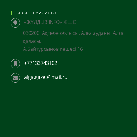
БІЗБЕН БАЙЛАНЫС:
«ЖҰЛДЫЗ INFO» ЖШС
030200, Ақтөбе облысы, Алға ауданы, Алға
қаласы,
А.Байтұрсынов көшесі 16
+77133743102
alga.gazet@mail.ru