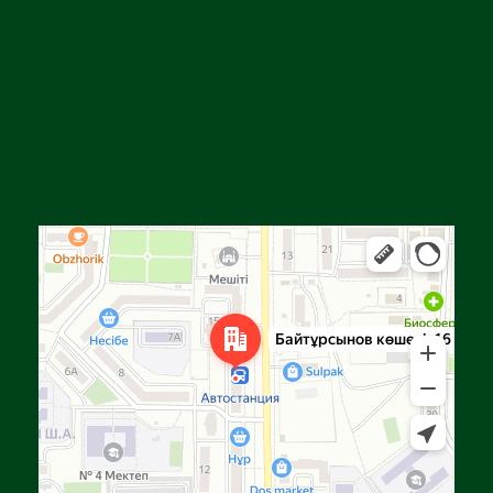
Алға
Яндекс Карталар — көлік, навигация, орындарды іздеу