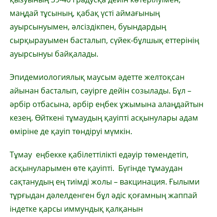
маңдай тұсының, қабақ үсті аймағының
ауырсынуымен, әлсіздікпен, буындардың
сырқырауымен басталып, сүйек-бұлшық еттерінің
ауырсынуы байқалады.
Эпидемиологиялық маусым әдетте желтоқсан
айынан басталып, сәуірге дейін созылады. Бұл –
әрбір отбасына, әрбір еңбек ұжымына алаңдайтын
кезең. Өйткені тұмаудың қауіпті асқынулары адам
өміріне де қауіп төндіруі мүмкін.
Тұмау еңбекке қабілеттілікті едәуір төмендетіп,
асқынуларымен өте қауіпті. Бүгінде тұмаудан
сақтанудың ең тиімді жолы – вакцинация. Ғылыми
тұрғыдан дәлелденген бұл әдіс қоғамның жаппай
індетке қарсы иммундық қалқанын