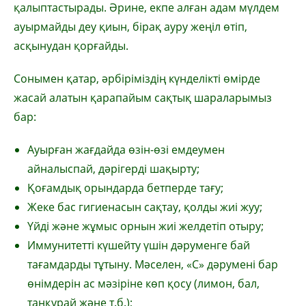
қалыптастырады. Әрине, екпе алған адам мүлдем
ауырмайды деу қиын, бірақ ауру жеңіл өтіп,
асқынудан қорғайды.
Сонымен қатар, әрбіріміздің күнделікті өмірде
жасай алатын қарапайым сақтық шараларымыз
бар:
Ауырған жағдайда өзін-өзі емдеумен
айналыспай, дәрігерді шақырту;
Қоғамдық орындарда бетперде тағу;
Жеке бас гигиенасын сақтау, қолды жиі жуу;
Үйді және жұмыс орнын жиі желдетіп отыру;
Иммунитетті күшейту үшін дәруменге бай
тағамдарды тұтыну. Мәселен, «С» дәрумені бар
өнімдерін ас мәзіріне көп қосу (лимон, бал,
таңқурай және т.б.);