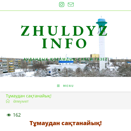
Skip
to
content
ZHULDYZ
INFO
АУДАНДЫҚ ҚОҒАМДЫҚ-САЯСИ ГАЗЕТ
MENU
Тұмаудан сақтанайық!
Әлеумет
162
Тұмаудан сақтанайық!