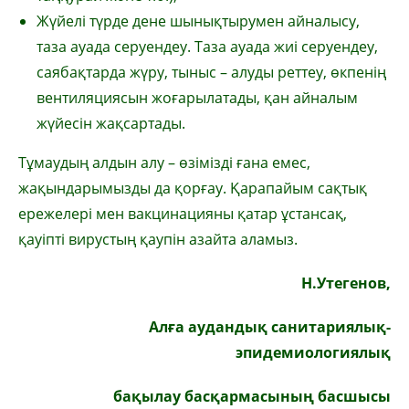
Жүйелі түрде дене шынықтырумен айналысу,
таза ауада серуендеу. Таза ауада жиі серуендеу,
саябақтарда жүру, тыныс – алуды реттеу, өкпенің
вентиляциясын жоғарылатады, қан айналым
жүйесін жақсартады.
Тұмаудың алдын алу – өзімізді ғана емес,
жақындарымызды да қорғау. Қарапайым сақтық
ережелері мен вакцинацияны қатар ұстансақ,
қауіпті вирустың қаупін азайта аламыз.
Н.Утегенов,
Алға аудандық санитариялық-
эпидемиологиялық
бақылау басқармасының басшысы