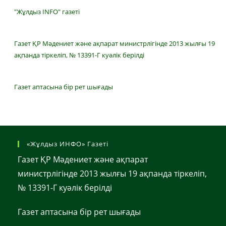
"Жұлдыз INFO" газеті
Газет ҚР Мәдениет және ақпарат министрлігінде 2013 жылғы 19
ақпанда тіркеліп, № 13391-Г куәлік берілді
Газет аптасына бір рет шығады
«Жұлдыз ИНФО» Газеті
Газет ҚР Мәдениет және ақпарат
министрлігінде 2013 жылғы 19 ақпанда тіркеліп,
№ 13391-Г куәлік берілді
Газет аптасына бір рет шығады