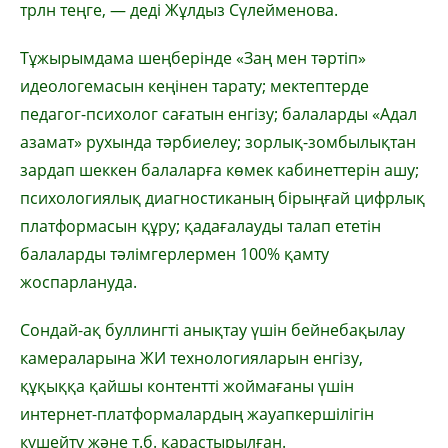
трлн теңге, — деді Жұлдыз Сүлейменова.
Тұжырымдама шеңберінде «Заң мен тәртіп»
идеологемасын кеңінен тарату; мектептерде
педагог-психолог сағатын енгізу; балаларды «Адал
азамат» рухында тәрбиелеу; зорлық-зомбылықтан
зардап шеккен балаларға көмек кабинеттерін ашу;
психологиялық диагностиканың бірыңғай цифрлық
платформасын құру; қадағалауды талап ететін
балаларды тәлімгерлермен 100% қамту
жоспарлануда.
Сондай-ақ буллингті анықтау үшін бейнебақылау
камераларына ЖИ технологияларын енгізу,
құқыққа қайшы контентті жоймағаны үшін
интернет-платформалардың жауапкершілігін
күшейту және т.б. қарастырылған.