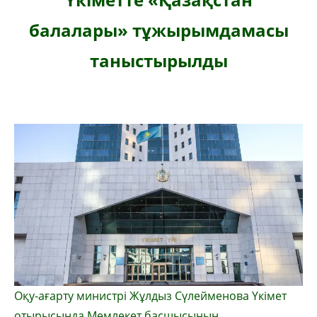
балалары» тұжырымдамасы
таныстырылды
Оқу-ағарту министрі Жұлдыз Сүлейменова Үкімет
отырысында Мемлекет басшысының