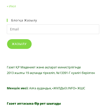
« Июл
Блогқа Жазылу
Email
ЖАЗЫЛУ
Газет ҚР Мәдениет және ақпарат министрлігінде
2013 жылғы 19 ақпанда тіркеліп, №13391-Г куәлігі берілген
Меншік иесі:
Алға аудандық «ЖҰЛДЫЗ.INFO» ЖШС
Газет аптасына бір рет шығады