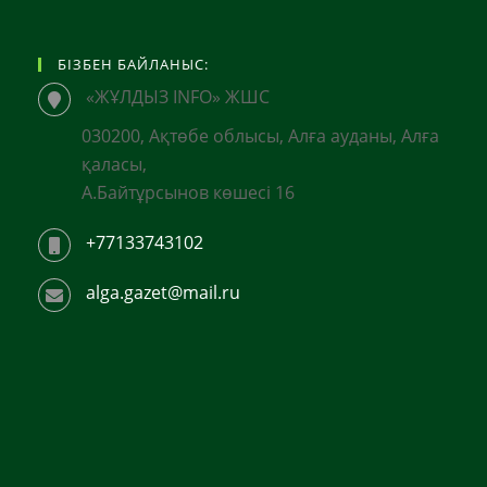
БІЗБЕН БАЙЛАНЫС:
«ЖҰЛДЫЗ INFO» ЖШС
030200, Ақтөбе облысы, Алға ауданы, Алға
қаласы,
А.Байтұрсынов көшесі 16
+77133743102
alga.gazet@mail.ru