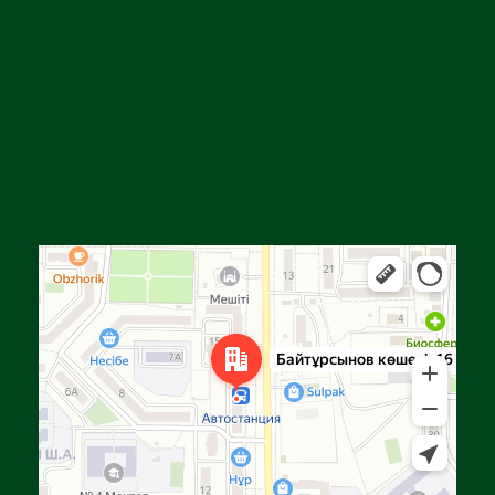
Алға
Яндекс Карталар — көлік, навигация, орындарды іздеу