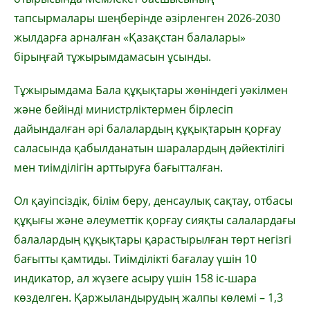
тапсырмалары шеңберінде әзірленген 2026-2030
жылдарға арналған «Қазақстан балалары»
бірыңғай тұжырымдамасын ұсынды.
Тұжырымдама Бала құқықтары жөніндегі уәкілмен
және бейінді министрліктермен бірлесіп
дайындалған әрі балалардың құқықтарын қорғау
саласында қабылданатын шаралардың дәйектілігі
мен тиімділігін арттыруға бағытталған.
Ол қауіпсіздік, білім беру, денсаулық сақтау, отбасы
құқығы және әлеуметтік қорғау сияқты салалардағы
балалардың құқықтары қарастырылған төрт негізгі
бағытты қамтиды. Тиімділікті бағалау үшін 10
индикатор, ал жүзеге асыру үшін 158 іс-шара
көзделген. Қаржыландырудың жалпы көлемі – 1,3