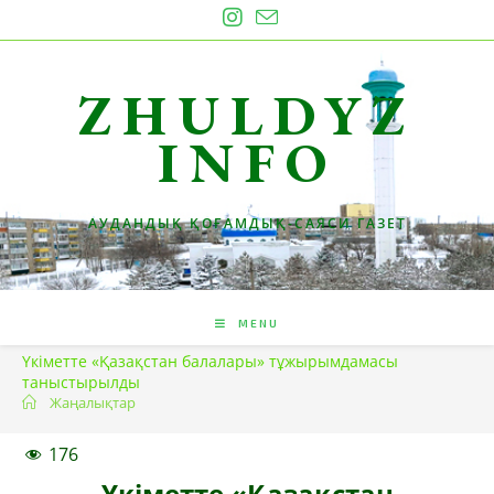
Skip
to
content
ZHULDYZ
INFO
АУДАНДЫҚ ҚОҒАМДЫҚ-САЯСИ ГАЗЕТ
MENU
Үкіметте «Қазақстан балалары» тұжырымдамасы
таныстырылды
Жаңалықтар
176
Үкіметте «Қазақстан