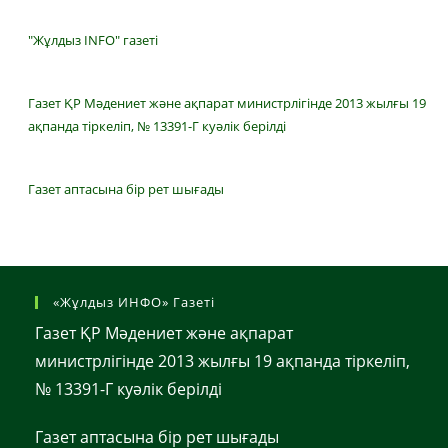
"Жұлдыз INFO" газеті
Газет ҚР Мәдениет және ақпарат министрлігінде 2013 жылғы 19
ақпанда тіркеліп, № 13391-Г куәлік берілді
Газет аптасына бір рет шығады
«Жұлдыз ИНФО» Газеті
Газет ҚР Мәдениет және ақпарат
министрлігінде 2013 жылғы 19 ақпанда тіркеліп,
№ 13391-Г куәлік берілді
Газет аптасына бір рет шығады