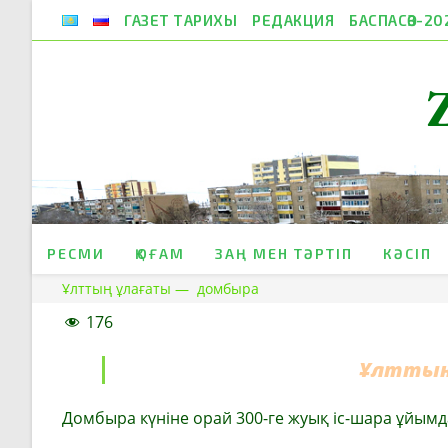
Skip
ГАЗЕТ ТАРИХЫ
РЕДАКЦИЯ
БАСПАСӨЗ-20
to
content
РЕСМИ
ҚОҒАМ
ЗАҢ МЕН ТӘРТІП
КӘСІП
Ұлттың ұлағаты — домбыра
176
Ұлттың
Домбыра күніне орай 300-ге жуық іс-шара ұйым