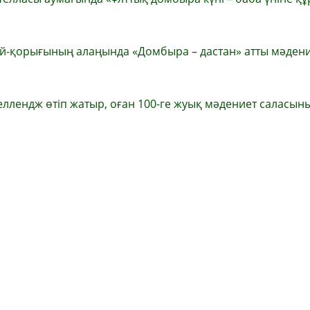
зей-қорығының алаңында «Домбыра – дастан» атты мәдени
еллендж өтіп жатыр, оған 100-ге жуық мәдениет саласын