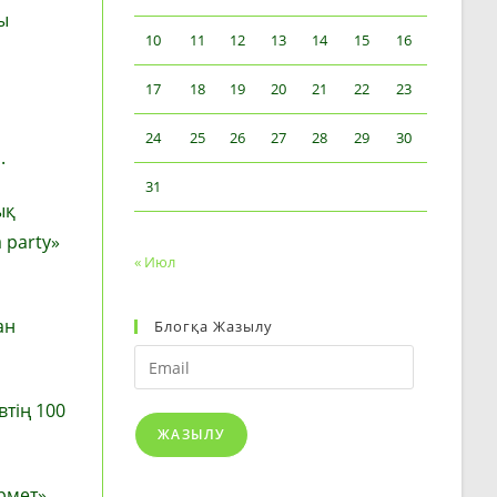
ы
10
11
12
13
14
15
16
17
18
19
20
21
22
23
24
25
26
27
28
29
30
.
31
ық
 party»
« Июл
ан
Блогқа Жазылу
Email
втің 100
ЖАЗЫЛУ
рмет»