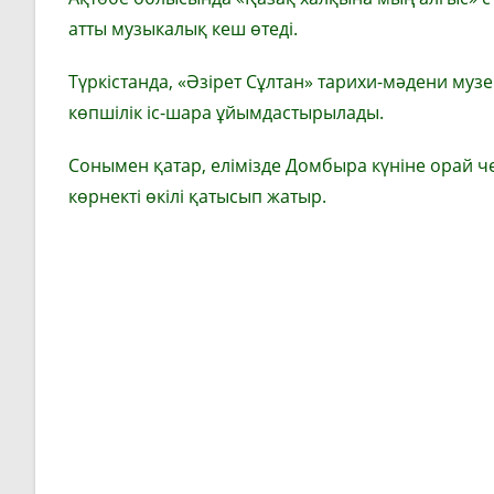
атты музыкалық кеш өтеді.
Түркістанда, «Әзірет Сұлтан» тарихи-мәдени му
көпшілік іс-шара ұйымдастырылады.
Сонымен қатар, елімізде Домбыра күніне орай ч
көрнекті өкілі қатысып жатыр.