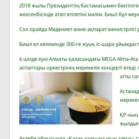
2018 жылы Президенттің бастамасымен бекітілг
жексенбісінде атап өтілетіні мәлім. Биыл бұл ме
Сол орайда Мәдениет және ақпарат министрлігі 
Биыл ел көлемінде 300-ге жуық іс-шара ұйымдас
6 шілде күні Алматы қаласындағы MEGA Alma-At
аспаптары оркестрінің мерекелік концерті өтед
атты са
Астанад
мерекел
ҚР-ның 
жылдығ
Ақтөбе облысында «Қазақ халқына мың алғыс» ст