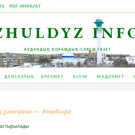
24
PDF-МҰРАҒАТ
ZHULDYZ INF
АУДАНДЫҚ ҚОҒАМДЫҚ-САЯСИ ГАЗЕТ
ДЕНСАУЛЫҚ
ӘЛЕУМЕТ
БІЛІМ
МӘДЕНИЕТ
 ұлағаты —
домбыра
дастырылады