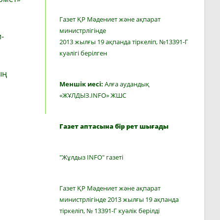
Газет ҚР Мәдениет және ақпарат
министрлігінде
-
2013 жылғы 19 ақпанда тіркеліп, №13391-Г
куәлігі берілген
ың
Меншік иесі:
Алға аудандық
«ЖҰЛДЫЗ.INFO» ЖШС
Газет аптасына бір рет шығады
"Жұлдыз INFO" газеті
Газет ҚР Мәдениет және ақпарат
министрлігінде 2013 жылғы 19 ақпанда
тіркеліп, № 13391-Г куәлік берілді