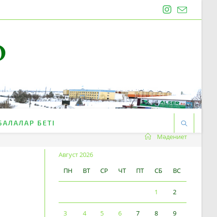
O
БАЛАЛАР БЕТІ
Мәдениет
Август 2026
ПН
ВТ
СР
ЧТ
ПТ
СБ
ВС
1
2
3
4
5
6
7
8
9