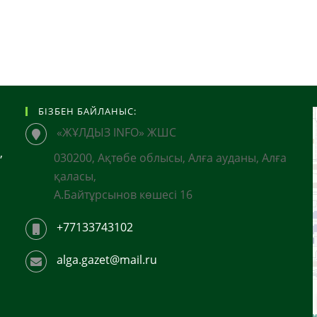
БІЗБЕН БАЙЛАНЫС:
«ЖҰЛДЫЗ INFO» ЖШС
,
030200, Ақтөбе облысы, Алға ауданы, Алға
қаласы,
А.Байтұрсынов көшесі 16
+77133743102
alga.gazet@mail.ru