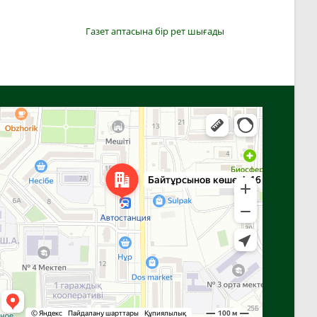
Газет аптасына бір рет шығады
Алға
Яндекс Карталар — көлік, навигация, орындарды іздеу