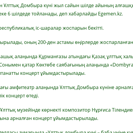
ен Ұлттық Домбыра күні жыл сайын шілде айының алғашқ
реке 6 шілдеде тойланады, деп хабарлайды Egemen.kz.
республикалық іс-шаралар жоспарын бекітті.
тырылады, оның 200-ден астамы өңірлерде жоспарланған
a ашық алаңында Құрманғазы атындағы Қазақ ұлттық хал
і. Сонымен қатар Көктөбе саябағының алаңында «Dombyra
лтанатты концерт ұйымдастырылады.
ағы амфитеатр алаңында Ұлттық Домбыра күніне арналғ
ік концерт өтеді.
Ұлттық музейінде көрнекті композитор Нұрғиса Тілендие
ына арналған концерт ұйымдастырылады.
елласы аумағында «Ұлттық домбыра күні – баба үніне құ