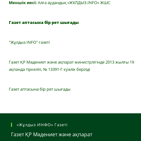
Меншік иесі:
Алға аудандық «ЖҰЛДЫЗ.INFO» ЖШС
Газет аптасына бір рет шығады
"Жұлдыз INFO" газеті
Газет ҚР Мәдениет және ақпарат министрлігінде 2013 жылғы 19
ақпанда тіркеліп, № 13391-Г куәлік берілді
Газет аптасына бір рет шығады
«Жұлдыз ИНФО» Газеті
Газет ҚР Мәдениет және ақпарат