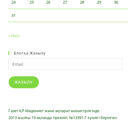
24
25
26
27
28
29
30
31
« Июл
Блогқа Жазылу
Email
ЖАЗЫЛУ
Газет ҚР Мәдениет және ақпарат министрлігінде
2013 жылғы 19 ақпанда тіркеліп, №13391-Г куәлігі берілген