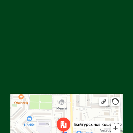
Алға
Яндекс Карталар — көлік, навигация, орындарды іздеу