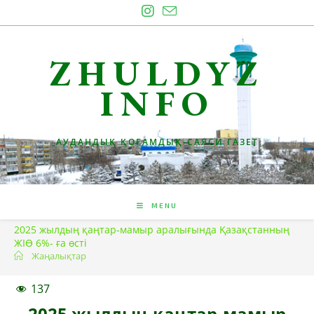
Skip
to
content
ZHULDYZ
INFO
АУДАНДЫҚ ҚОҒАМДЫҚ-САЯСИ ГАЗЕТ
MENU
2025 жылдың қаңтар-мамыр аралығында Қазақстанның
ЖІӨ 6%- ға өсті
Жаңалықтар
137
2025 жылдың қаңтар-мамыр