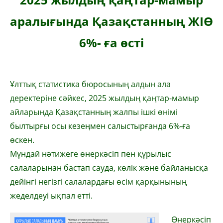
аралығында Қазақстанның ЖІӨ
6%- ға өсті
Ұлттық статистика бюросының алдын ала
деректеріне сәйкес, 2025 жылдың қаңтар-мамыр
айларында Қазақстанның жалпы ішкі өнімі
былтырғы осы кезеңмен салыстырғанда 6%-ға
өскен.
Мұндай нәтижеге өнеркәсіп пен құрылыс
салаларынан бастап сауда, көлік және байланысқа
дейінгі негізгі салалардағы өсім қарқынының
жеделдеуі ықпал етті.
Өнеркәсіп