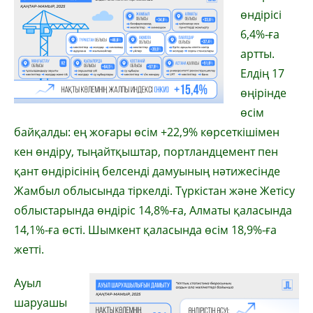
өндірісі
6,4%-ға
артты.
Елдің 17
өңірінде
өсім
байқалды: ең жоғары өсім +22,9% көрсеткішімен
кен өндіру, тыңайтқыштар, портландцемент пен
қант өндірісінің белсенді дамуының нәтижесінде
Жамбыл облысында тіркелді. Түркістан және Жетісу
облыстарында өндіріс 14,8%-ға, Алматы қаласында
14,1%-ға өсті. Шымкент қаласында өсім 18,9%-ға
жетті.
Ауыл
шаруашы