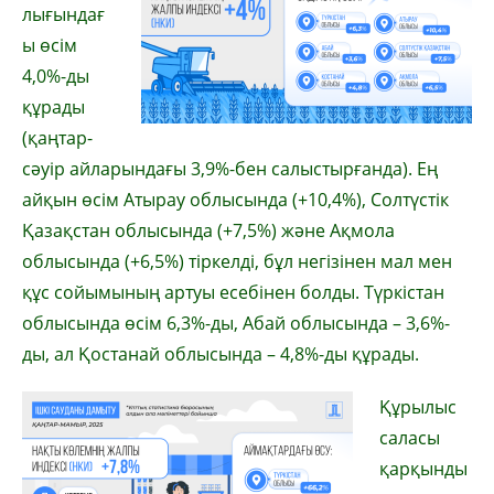
лығындағ
ы өсім
4,0%-ды
құрады
(қаңтар-
сәуір айларындағы 3,9%-бен салыстырғанда). Ең
айқын өсім Атырау облысында (+10,4%), Солтүстік
Қазақстан облысында (+7,5%) және Ақмола
облысында (+6,5%) тіркелді, бұл негізінен мал мен
құс сойымының артуы есебінен болды. Түркістан
облысында өсім 6,3%-ды, Абай облысында – 3,6%-
ды, ал Қостанай облысында – 4,8%-ды құрады.
Құрылыс
саласы
қарқынды