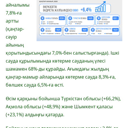
айналымы
7,8%-ға
артты
(қаңтар-
сәуір
айының
қорытындысындағы 7,0%-бен салыстырғанда). Ішкі
сауда құрылымында көтерме сауданың үлесі
шамамен 68%-ды құрайды. Ағымдағы жылдың
қаңтар-мамыр айларында көтерме сауда 8,3%-ға,
бөлшек сауда 6,5%-ға өсті.
Өсім қарқыны бойынша Түркістан облысы (+66,2%),
Ақмола облысы (+48,9%) және Шымкент қаласы
(+23,1%) алдыңғы қатарда.