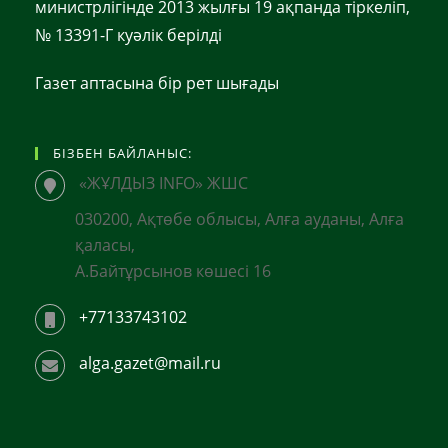
министрлігінде 2013 жылғы 19 ақпанда тіркеліп,
№ 13391-Г куәлік берілді
Газет аптасына бір рет шығады
БІЗБЕН БАЙЛАНЫС:
«ЖҰЛДЫЗ INFO» ЖШС
030200, Ақтөбе облысы, Алға ауданы, Алға
қаласы,
А.Байтұрсынов көшесі 16
+77133743102
alga.gazet@mail.ru