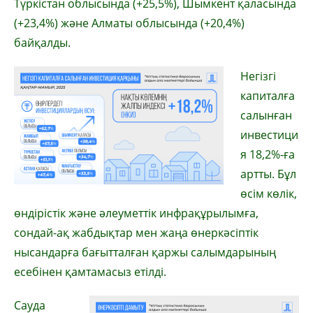
Түркістан облысында (+25,5%), Шымкент қаласында
(+23,4%) және Алматы облысында (+20,4%)
байқалды.
Негізгі
капиталға
салынған
инвестици
я 18,2%-ға
артты. Бұл
өсім көлік,
өндірістік және әлеуметтік инфрақұрылымға,
сондай-ақ жабдықтар мен жаңа өнеркәсіптік
нысандарға бағытталған қаржы салымдарының
есебінен қамтамасыз етілді.
Сауда