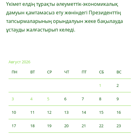
Үкімет елдің тұрақты әлеуметтік-экономикалық
дамуын қамтамасыз ету жөніндегі Президенттің
тапсырмаларының орындалуын жеке бақылауда
ұстауды жалғастырып келеді.
Август 2026
ПН
ВТ
СР
ЧТ
ПТ
СБ
ВС
1
2
3
4
5
6
7
8
9
10
11
12
13
14
15
16
17
18
19
20
21
22
23