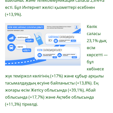
Байланыс және телекоммуникация саласы 2,8%-ға
өсті. Бұл Интернет желісі қызметтері есебінен
(+13,9%).
Көлік
саласы
23,1%-дық
өсім
көрсетті —
бұл
көбінесе
жүк теміржол көлігінің (+17%) және құбыр арқылы
тасымалдаудың өсуіне байланысты (+13,8%). Ең
жоғары өсім Жетісу облысында (+39,1%), Абай
облысында (+17,7%) және Ақтөбе облысында
(+11,3%) тіркелді.