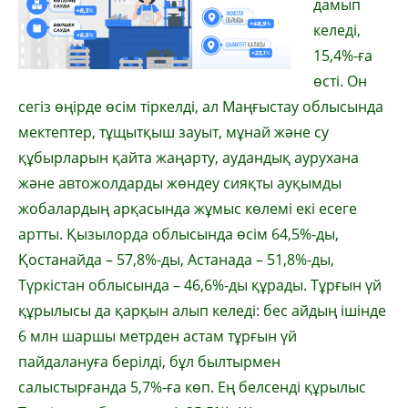
дамып
келеді,
15,4%-ға
өсті. Он
сегіз өңірде өсім тіркелді, ал Маңғыстау облысында
мектептер, тұщытқыш зауыт, мұнай және су
құбырларын қайта жаңарту, аудандық аурухана
және автожолдарды жөндеу сияқты ауқымды
жобалардың арқасында жұмыс көлемі екі есеге
артты. Қызылорда облысында өсім 64,5%-ды,
Қостанайда – 57,8%-ды, Астанада – 51,8%-ды,
Түркістан облысында – 46,6%-ды құрады. Тұрғын үй
құрылысы да қарқын алып келеді: бес айдың ішінде
6 млн шаршы метрден астам тұрғын үй
пайдалануға берілді, бұл былтырмен
салыстырғанда 5,7%-ға көп. Ең белсенді құрылыс