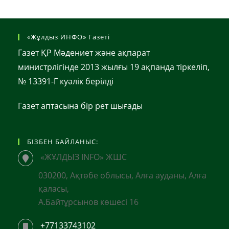
«Жұлдыз ИНФО» Газеті
Газет ҚР Мәдениет және ақпарат
министрлігінде 2013 жылғы 19 ақпанда тіркеліп,
№ 13391-Г куәлік берілді
Газет аптасына бір рет шығады
БІЗБЕН БАЙЛАНЫС:
«ЖҰЛДЫЗ INFO» ЖШС
030200, Ақтөбе облысы, Алға ауданы, Алға
қаласы,
А.Байтұрсынов көшесі 16
+77133743102