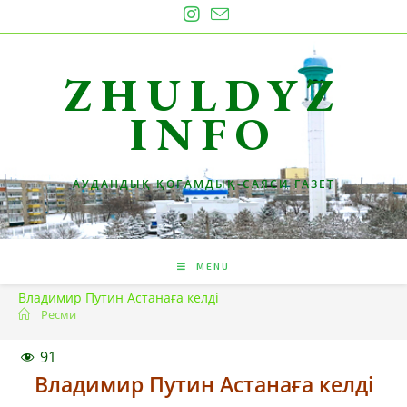
Skip
to
content
ZHULDYZ
INFO
АУДАНДЫҚ ҚОҒАМДЫҚ-САЯСИ ГАЗЕТ
MENU
Владимир Путин Астанаға келді
Ресми
91
Владимир Путин Астанаға келді