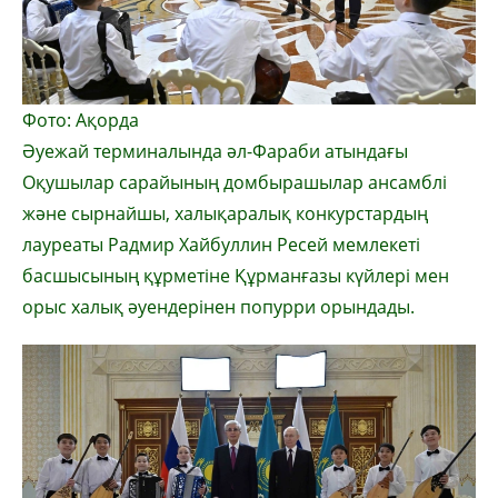
Фото: Ақорда
Әуежай терминалында әл-Фараби атындағы
Оқушылар сарайының домбырашылар ансамблі
және сырнайшы, халықаралық конкурстардың
лауреаты Радмир Хайбуллин Ресей мемлекеті
басшысының құрметіне Құрманғазы күйлері мен
орыс халық әуендерінен попурри орындады.