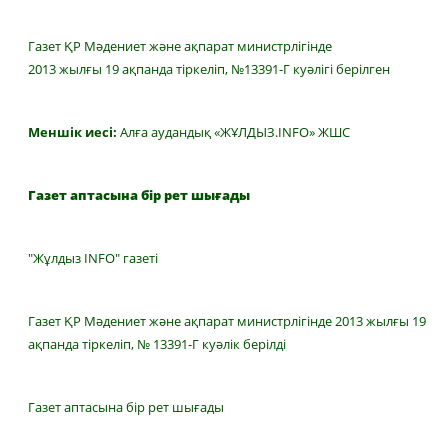
Газет ҚР Мәдениет және ақпарат министрлігінде
2013 жылғы 19 ақпанда тіркеліп, №13391-Г куәлігі берілген
Меншік иесі:
Алға аудандық «ЖҰЛДЫЗ.INFO» ЖШС
Газет аптасына бір рет шығады
"Жұлдыз INFO" газеті
Газет ҚР Мәдениет және ақпарат министрлігінде 2013 жылғы 19
ақпанда тіркеліп, № 13391-Г куәлік берілді
Газет аптасына бір рет шығады