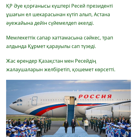
ҚР Әуе қорғанысы күштері Ресей президенті
ұшағын ел шекарасынан күтіп алып, Астана
әуежайына дейін сүйемелдеп әкелді.
Мемлекеттік сапар хаттамасына сәйкес, трап
алдында Құрмет қарауылы сап түзеді.
Жас өрендер Қазақстан мен Ресейдің
жалаушаларын желбіретіп, қошемет көрсетті.