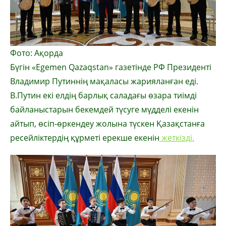
Фото: Ақорда
Бүгін «Еgemen Qazaqstan» газетінде РФ Президенті
Владимир Путиннің мақаласы жарияланған еді.
В.Путин екі елдің барлық саладағы өзара тиімді
байланыстарын бекемдей түсуге мүдделі екенін
айтып, өсіп-өркендеу жолына түскен Қазақстанға
ресейліктердің құрметі ерекше екенін
жеткізді.