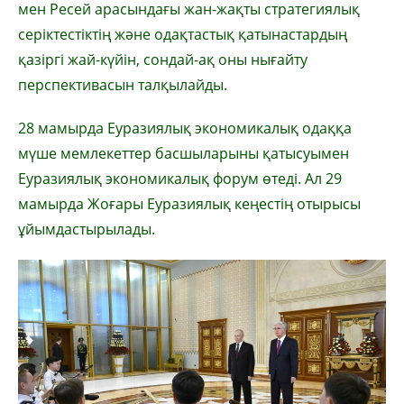
мен Ресей арасындағы жан-жақты стратегиялық
серіктестіктің және одақтастық қатынастардың
қазіргі жай-күйін, сондай-ақ оны нығайту
перспективасын талқылайды.
28 мамырда Еуразиялық экономикалық одаққа
мүше мемлекеттер басшыларыны қатысуымен
Еуразиялық экономикалық форум өтеді. Ал 29
мамырда Жоғары Еуразиялық кеңестің отырысы
ұйымдастырылады.