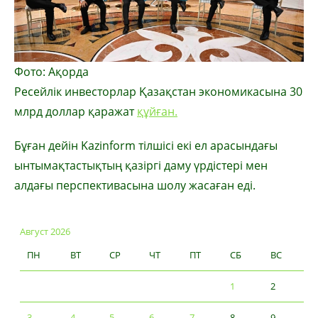
Фото: Ақорда
Ресейлік инвесторлар Қазақстан экономикасына 30
млрд доллар қаражат
құйған.
Бұған дейін Kazinform тілшісі екі ел арасындағы
ынтымақтастықтың қазіргі даму үрдістері мен
алдағы перспективасына шолу жасаған еді.
Август 2026
ПН
ВТ
СР
ЧТ
ПТ
СБ
ВС
1
2
3
4
5
6
7
8
9