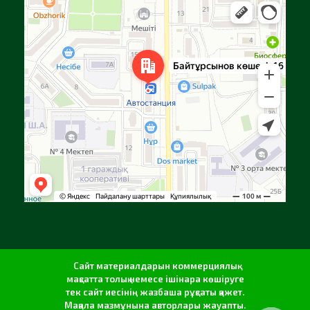
Алға
Яндекс Карталар — көлік, навигация, орындарды іздеу
Сайт материалдарын коммерциялық
мақсатта толық немесе ішінара көшіруге
тек сайт иесінің жазбаша рұқсаты қажет.
Мақала мазмұнына авторлары жауапты.