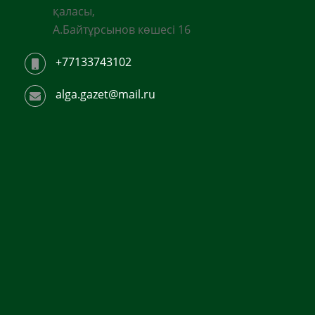
қаласы,
А.Байтұрсынов көшесі 16
+77133743102
alga.gazet@mail.ru