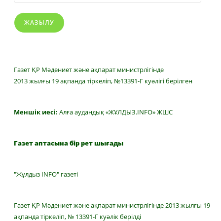
ЖАЗЫЛУ
Газет ҚР Мәдениет және ақпарат министрлігінде
2013 жылғы 19 ақпанда тіркеліп, №13391-Г куәлігі берілген
Меншік иесі:
Алға аудандық «ЖҰЛДЫЗ.INFO» ЖШС
Газет аптасына бір рет шығады
"Жұлдыз INFO" газеті
Газет ҚР Мәдениет және ақпарат министрлігінде 2013 жылғы 19
ақпанда тіркеліп, № 13391-Г куәлік берілді