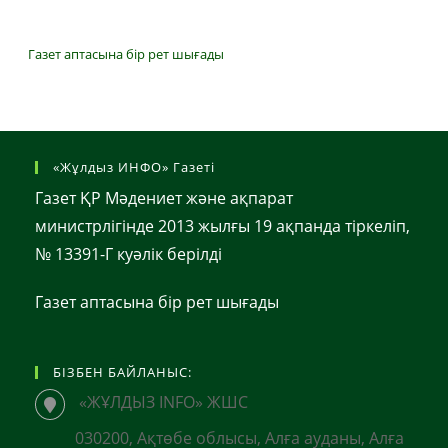
Газет аптасына бір рет шығады
«Жұлдыз ИНФО» Газеті
Газет ҚР Мәдениет және ақпарат
министрлігінде 2013 жылғы 19 ақпанда тіркеліп,
№ 13391-Г куәлік берілді
Газет аптасына бір рет шығады
БІЗБЕН БАЙЛАНЫС:
«ЖҰЛДЫЗ INFO» ЖШС
030200, Ақтөбе облысы, Алға ауданы, Алға