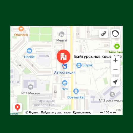
Алға
Яндекс Карталар — көлік, навигация, орындарды іздеу