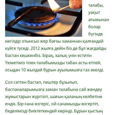
талабы,
уақыт
ағымынан
болар
бүгінде
көгілдір отынсыз жер бағзы заманнан қалғандай
күйге түседі. 2012 жылға дейін біз де бұл жағдайды
бастан кешкенбіз. Бірақ, халық үнін еститін
Үкіметіміз тілек-талабымызды табан асты етпей,
осыдан 10 жылдай бұрын ауылымызға газ әкелді.
Сол сәттен бастап, пештер бұзылып,
баспаналарымызға заман талабына сай жөндеу
жұмыстарын жүргізіп, шағын қаланың келбетіне
ендік. Бір ғана өзгеріс, ой-санамызды өзгертіп,
беделімізді биіктеткендей көрінді. Бұрын қыстың