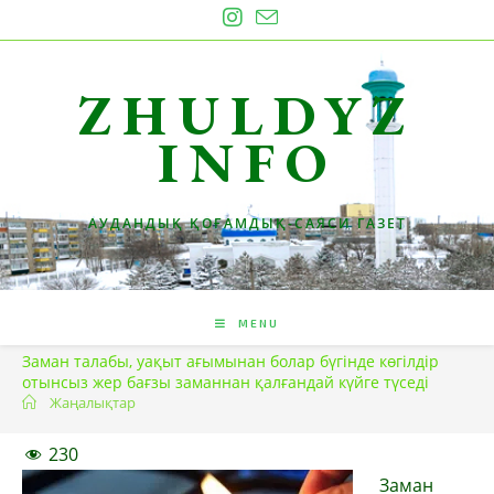
Skip
to
content
ZHULDYZ
INFO
АУДАНДЫҚ ҚОҒАМДЫҚ-САЯСИ ГАЗЕТ
MENU
Заман талабы, уақыт ағымынан болар бүгінде көгілдір
отынсыз жер бағзы заманнан қалғандай күйге түседі
Жаңалықтар
230
Заман