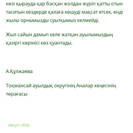
көзі қырауда қар басқан жолдан жүріп қатты отын
таситын кездерде қалаға көшуді мақсат етсек, енді
жылы орнымызды суытқымыз келмейді.
Жыл сайын дамып келе жатқан ауылымыздың
қазіргі көрінісі көз қуантады.
А.Құлжаева
Тоқмансай ауылдық округінің Аналар кеңесінің
төрағасы
Август 2026