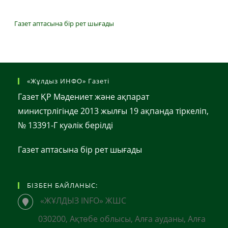
Газет аптасына бір рет шығады
«Жұлдыз ИНФО» Газеті
Газет ҚР Мәдениет және ақпарат
министрлігінде 2013 жылғы 19 ақпанда тіркеліп,
№ 13391-Г куәлік берілді
Газет аптасына бір рет шығады
БІЗБЕН БАЙЛАНЫС:
«ЖҰЛДЫЗ INFO» ЖШС
030200, Ақтөбе облысы, Алға ауданы, Алға