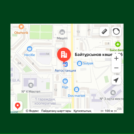
Алға
Яндекс Карталар — көлік, навигация, орындарды іздеу