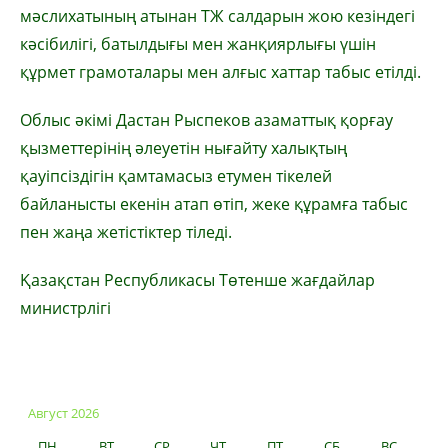
мәслихатының атынан ТЖ салдарын жою кезіндегі
кәсібилігі, батылдығы мен жанқиярлығы үшін
құрмет грамоталары мен алғыс хаттар табыс етілді.
Облыс әкімі Дастан Рыспеков азаматтық қорғау
қызметтерінің әлеуетін нығайту халықтың
қауіпсіздігін қамтамасыз етумен тікелей
байланысты екенін атап өтіп, жеке құрамға табыс
пен жаңа жетістіктер тіледі.
Қазақстан Республикасы Төтенше жағдайлар
министрлігі
Август 2026
ПН
ВТ
СР
ЧТ
ПТ
СБ
ВС