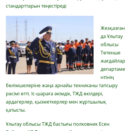
стандарттарын теңестіреді
Жезқазған
да Ұлытау
облысы
Төтенше
жағдайлар
департаме
нтінің
бөлімшелеріне жаңа арнайы техниканы тапсыру
рәсімі өтті. Іс-шараға әкімдік, ТЖД өкілдері,
ардагерлер, қызметкерлер мен жұртшылық
қатысты.
Ұлытау облысы ТЖД бастығы полковник Есен