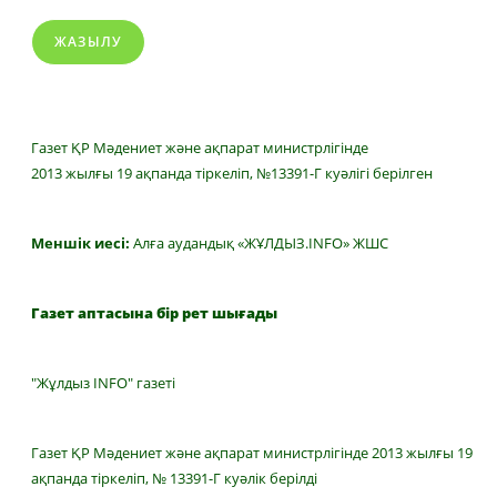
ЖАЗЫЛУ
Газет ҚР Мәдениет және ақпарат министрлігінде
2013 жылғы 19 ақпанда тіркеліп, №13391-Г куәлігі берілген
Меншік иесі:
Алға аудандық «ЖҰЛДЫЗ.INFO» ЖШС
Газет аптасына бір рет шығады
"Жұлдыз INFO" газеті
Газет ҚР Мәдениет және ақпарат министрлігінде 2013 жылғы 19
ақпанда тіркеліп, № 13391-Г куәлік берілді