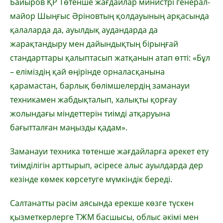
Байыров ҚР Төтенше жағдайлар министрі генерал-
майор Шыңғыс Әріновтың қолдауының арқасында
қалаларда да, ауылдық аудандарда да
жарақтандыру мен дайындықтың бірыңғай
стандарттары қалыптасып жатқанын атап өтті: «Бұл
– еліміздің қай өңірінде орналасқанына
қарамастан, барлық бөлімшелердің заманауи
техникамен жабдықталып, халықты қорғау
жолындағы міндеттерін тиімді атқаруына
бағытталған маңызды қадам».
Заманауи техника төтенше жағдайларға әрекет ету
тиімділігін арттырып, әсіресе алыс ауылдарда дер
кезінде көмек көрсетуге мүмкіндік береді.
Салтанатты рәсім аясында ерекше көзге түскен
қызметкерлерге ТЖМ басшысы, облыс әкімі мен