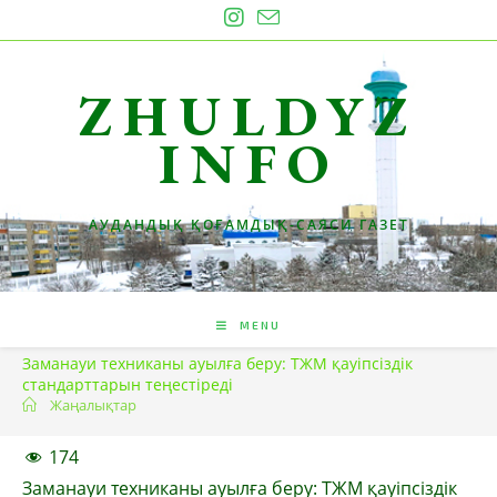
Skip
to
content
ZHULDYZ
INFO
АУДАНДЫҚ ҚОҒАМДЫҚ-САЯСИ ГАЗЕТ
MENU
Заманауи техниканы ауылға беру: ТЖМ қауіпсіздік
стандарттарын теңестіреді
Жаңалықтар
174
Заманауи техниканы ауылға беру: ТЖМ қауіпсіздік