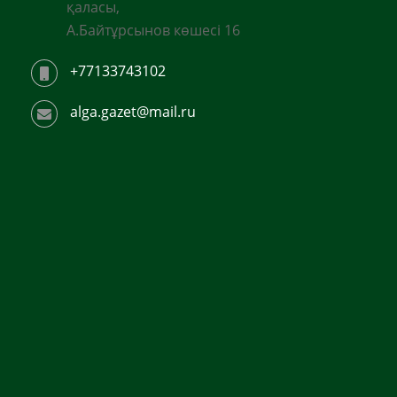
қаласы,
А.Байтұрсынов көшесі 16
+77133743102
alga.gazet@mail.ru