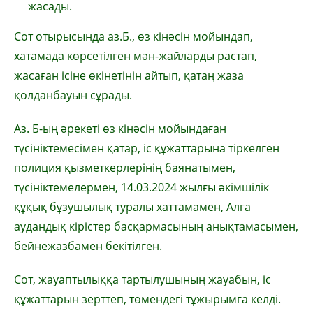
жасады.
Сот отырысында аз.Б., өз кінәсін мойындап,
хатамада көрсетілген мән-жайларды растап,
жасаған ісіне өкінетінін айтып, қатаң жаза
қолданбауын сұрады.
Аз. Б-ың әрекеті өз кінәсін мойындаған
түсініктемесімен қатар, іс құжаттарына тіркелген
полиция қызметкерлерінің баянатымен,
түсініктемелермен, 14.03.2024 жылғы әкімшілік
құқық бұзушылық туралы хаттамамен, Алға
аудандық кірістер басқармасының анықтамасымен,
бейнежазбамен бекітілген.
Сот, жауаптылыққа тартылушының жауабын, іс
құжаттарын зерттеп, төмендегі тұжырымға келді.