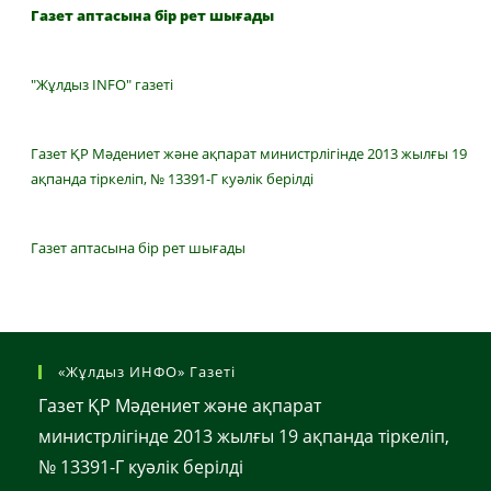
Газет аптасына бір рет шығады
"Жұлдыз INFO" газеті
Газет ҚР Мәдениет және ақпарат министрлігінде 2013 жылғы 19
ақпанда тіркеліп, № 13391-Г куәлік берілді
Газет аптасына бір рет шығады
«Жұлдыз ИНФО» Газеті
Газет ҚР Мәдениет және ақпарат
министрлігінде 2013 жылғы 19 ақпанда тіркеліп,
№ 13391-Г куәлік берілді