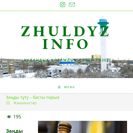
Skip
to
content
ZHULDYZ
INFO
АУДАНДЫҚ ҚОҒАМДЫҚ-САЯСИ ГАЗЕТ
MENU
Заңды тұту – басты парыз
Жаңалықтар
195
Заңды