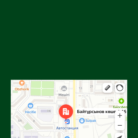
Алға
Яндекс Карталар — көлік, навигация, орындарды іздеу