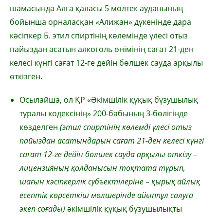
шамасында Алға қаласы 5 мөлтек ауданының
бойынша орналасқан «Алижан» дүкенінде дара
кәсіпкер Б. этил спиртінің көлемінде үлесі отыз
пайыздан асатын алкоголь өнімінің сағат 21-ден
келесі күнгі сағат 12-ге дейін бөлшек сауда арқылы
өткізген.
Осылайша, ол ҚР «Әкімшілік құқық бұзушылық
туралы кодексінің» 200-бабының 3-бөлігінде
көзделген
(э
тил спиртінің көлемді үлесі отыз
пайыздан асатындарын сағат 21-ден келесі күнгі
сағат 12-ге дейін бөлшек сауда арқылы өткiзу –
лицензияның қолданысын тоқтата тұрып,
шағын кәсіпкерлік субъектілеріне – қырық айлық
есептік көрсеткіш мөлшерінде айыппұл салуға
әкеп соғады)
әкімшілік құқық бұзушылықты