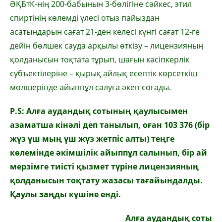
ӘҚБтК-нің 200-бабынын 3-бөлігіне сәйкес, этил
спиртінің көлемді үлесі отыз пайыздан
асатындарын сағат 21-ден келесі күнгі сағат 12-ге
дейін бөлшек сауда арқылы өткiзу – лицензияның
қолданысын тоқтата тұрып, шағын кәсіпкерлік
субъектілеріне – қырық айлық есептік көрсеткіш
мөлшерінде айыппұл салуға әкеп соғады.
P.S: Алға аудандық сотының қаулысымен
азаматша
кінәлі деп танылып
, оған 103 376 (бір
жүз үш мың үш жүз жетпіс алты) теңге
көлемінде әкімшілік айыппұл салынып, бір ай
мерзімге тиісті қызмет түріне лицензияның
қолданысын тоқтату жазасы тағайындалды.
Қаулы заңды күшіне енді.
Алға аудандық соты