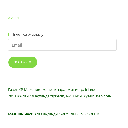
« Июл
Блогқа Жазылу
Email
ЖАЗЫЛУ
Газет ҚР Мәдениет және ақпарат министрлігінде
2013 жылғы 19 ақпанда тіркеліп, №13391-Г куәлігі берілген
Меншік иесі:
Алға аудандық «ЖҰЛДЫЗ.INFO» ЖШС