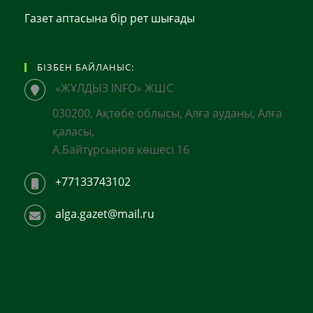
Газет аптасына бір рет шығады
БІЗБЕН БАЙЛАНЫС:
«ЖҰЛДЫЗ INFO» ЖШС
030200, Ақтөбе облысы, Алға ауданы, Алға
қаласы,
А.Байтұрсынов көшесі 16
+77133743102
alga.gazet@mail.ru