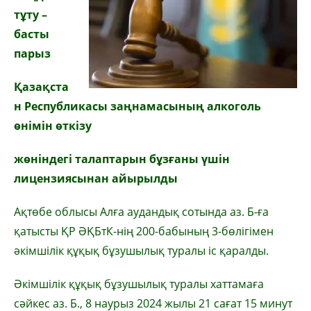
тұту –
басты
парыз
Қазақста
н Республикасы заңнамасының алкоголь
өнімін өткізу
жөніндегі талаптарын бұзғаны үшін
лицензиясынан айырылды
Ақтөбе облысы Алға аудандық сотында аз. Б-ға
қатысты ҚР ӘҚБтК-нің 200-бабының 3-бөлігімен
әкімшілік құқық бұзушылық туралы іс қаралды.
Әкімшілік құқық бұзушылық туралы хаттамаға
сәйкес аз. Б., 8 наурыз 2024 жылы 21 сағат 15 минут