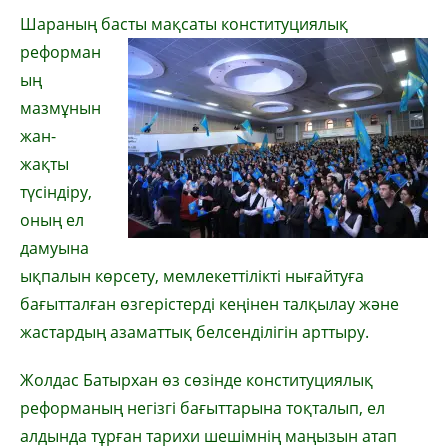
Шараның басты мақсаты
конституциялық
реформан
ың
мазмұнын
жан-
жақты
түсіндіру,
оның ел
дамуына
ықпалын көрсету, мемлекеттілікті нығайтуға
бағытталған өзгерістерді кеңінен талқылау және
жастардың азаматтық белсенділігін арттыру.
Жолдас Батырхан өз сөзінде конституциялық
реформаның негізгі бағыттарына тоқталып, ел
алдында тұрған тарихи шешімнің маңызын атап