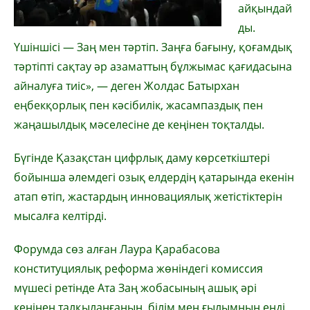
айқындай
ды.
Үшіншісі — Заң мен тәртіп. Заңға бағыну, қоғамдық
тәртіпті сақтау әр азаматтың бұлжымас қағидасына
айналуға тиіс», — деген Жолдас Батырхан
еңбекқорлық пен кәсібилік, жасампаздық пен
жаңашылдық мәселесіне де кеңінен тоқталды.
Бүгінде Қазақстан цифрлық даму көрсеткіштері
бойынша әлемдегі озық елдердің қатарында екенін
атап өтіп, жастардың инновациялық жетістіктерін
мысалға келтірді.
Форумда сөз алған Лаура Қарабасова
конституциялық реформа жөніндегі комиссия
мүшесі ретінде Ата Заң жобасының ашық әрі
кеңінен талқыланғанын, білім мен ғылымның енді