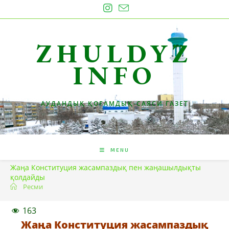
Skip
to
content
ZHULDYZ
INFO
АУДАНДЫҚ ҚОҒАМДЫҚ-САЯСИ ГАЗЕТ
MENU
Жаңа Конституция жасампаздық пен жаңашылдықты
қолдайды
Ресми
163
Жаңа Конституция жасампаздық