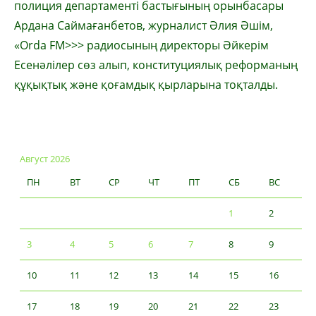
полиция департаменті бастығының орынбасары
Ардана Саймағанбетов, журналист Әлия Әшім,
«Orda FM>>> радиосының директоры Әйкерім
Есенәлілер сөз алып, конституциялық реформаның
құқықтық және қоғамдық қырларына тоқталды.
Август 2026
ПН
ВТ
СР
ЧТ
ПТ
СБ
ВС
1
2
3
4
5
6
7
8
9
10
11
12
13
14
15
16
17
18
19
20
21
22
23