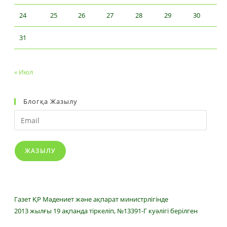
24
25
26
27
28
29
30
31
« Июл
Блогқа Жазылу
Email
ЖАЗЫЛУ
Газет ҚР Мәдениет және ақпарат министрлігінде
2013 жылғы 19 ақпанда тіркеліп, №13391-Г куәлігі берілген