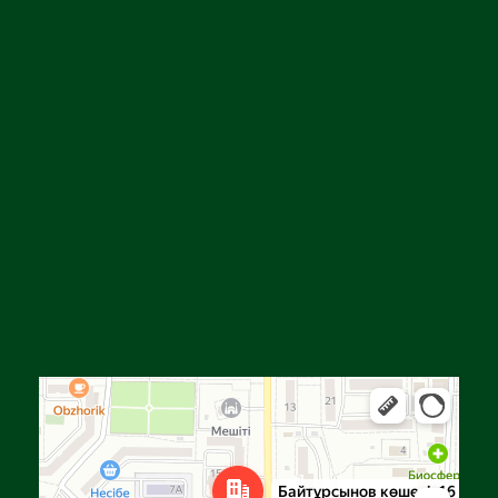
Алға
Яндекс Карталар — көлік, навигация, орындарды іздеу