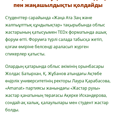
пен жаңашылдықты қолдайды
Студенттер сарайында «Жаңа Ата Заң және
жалпыұлттық құндылықтар» тақырыбында облыс
жастарының қатысуымен TEDx форматында ашық
форум өтті. Форумға түрлі салада табысқа жетіп,
қоғам өміріне белсенді араласып жүрген
спикерлер қатысты.
Олардың қатарында облыс әкімінің орынбасары
Жолдас Батырхан, Қ. Жұбанов атындағы Ақтөбе
өңірлік университетінің ректоры Лаура Қарабасова,
«Amanat» партиясы жанындағы «Жастар рухы»
жастар қанатының төрағасы Ақерке Искандерова,
сондай-ақ халық, қалаулылары мен студент жастар
болды.