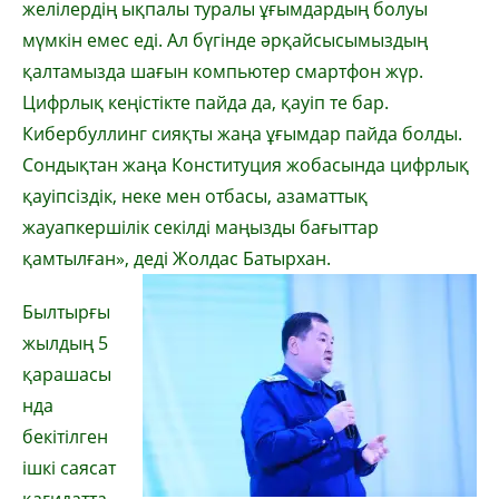
желілердің ықпалы туралы ұғымдардың болуы
мүмкін емес еді. Ал бүгінде әрқайсысымыздың
қалтамызда шағын компьютер смартфон жүр.
Цифрлық кеңістікте пайда да, қауіп те бар.
Кибербуллинг сияқты жаңа ұғымдар пайда болды.
Сондықтан жаңа Конституция жобасында цифрлық
қауіпсіздік, неке мен отбасы, азаматтық
жауапкершілік секілді маңызды бағыттар
қамтылған», деді Жолдас Батырхан.
Былтырғы
жылдың 5
қарашасы
нда
бекітілген
ішкі саясат