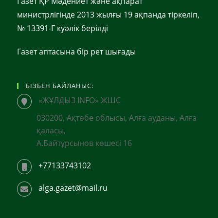
Газет ҚР Мәдениет және ақпарат
министрлігінде 2013 жылғы 19 ақпанда тіркеліп,
№ 13391-Г куәлік берілді
Газет аптасына бір рет шығады
БІЗБЕН БАЙЛАНЫС:
«ЖҰЛДЫЗ INFO» ЖШС
030200, Ақтөбе облысы, Алға ауданы, Алға
қаласы,
А.Байтұрсынов көшесі 16
+77133743102
alga.gazet@mail.ru