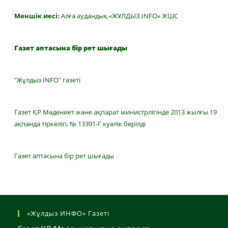
Меншік иесі:
Алға аудандық «ЖҰЛДЫЗ.INFO» ЖШС
Газет аптасына бір рет шығады
"Жұлдыз INFO" газеті
Газет ҚР Мәдениет және ақпарат министрлігінде 2013 жылғы 19
ақпанда тіркеліп, № 13391-Г куәлік берілді
Газет аптасына бір рет шығады
«Жұлдыз ИНФО» Газеті