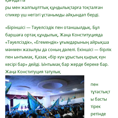
қағидатта
ры мен жалпыұлттық құндылықтарға тоқталған
спикер үш негізгі ұстанымды айқындап берді.
«Біріншісі — Тәуелсіздік пен отаншылдық. Бұл
баршаға ортақ құндылық, Жаңа Конституцияда
«Тәуелсіздік», «Егемендік» ұғымдарының айрықша
мәнмен жазылуы да соның дәлелі. Екіншісі — бірлік
пен ынтымақ. Қазақ «бір күн ұрыстың қырық күн
кесірі бар» дейді. Ынтымақ бар жерде береке бар.
Жаңа Конституция татулық
пен
тұтастықт
ы басты
тірек
ретінде