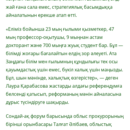
жай ғана сала емес, стратегиялық басымдыққа
айналатынын ерекше атап өтті.
«Еліміз бойынша 23 мың ғылыми қызметкер, 47
мың профессор-оқытушы, 9 мыңнан астам
докторант және 700 мыңға жуық студент бар. Бұл —
білімді жоғары бағалайтын елдің зор әлеуеті. Ата
Заңдағы білім мен ғылымның құндылығы тек осы
қауымдастық үшін емес, бүкіл халық үшін маңызды.
Бұл, шын мәнінде, халықтық өзгерістер», — деген
Лаура Қарабасова жастарды алдағы референдумға
белсенді қатысып, реформаның мәнін айналасына
дұрыс түсіндіруге шақырды.
Сондай-ақ форум барысында облыс прокурорының
бірінші орынбасары Талғат Әлібаев, облыстық