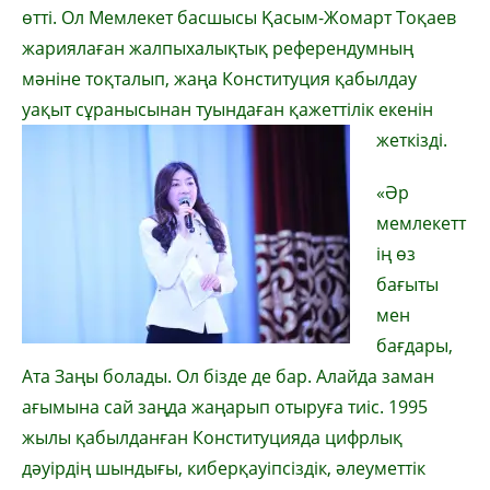
өтті. Ол Мемлекет басшысы Қасым-Жомарт Тоқаев
жариялаған жалпыхалықтық референдумның
мәніне тоқталып, жаңа Конституция қабылдау
уақыт сұранысынан туындаған қажеттілік екенін
жеткізді.
«Әр
мемлекетт
ің өз
бағыты
мен
бағдары,
Ата Заңы болады. Ол бізде де бар. Алайда заман
ағымына сай заңда жаңарып отыруға тиіс. 1995
жылы қабылданған Конституцияда цифрлық
дәуірдің шындығы, киберқауіпсіздік, әлеуметтік