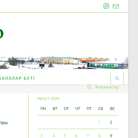
O
БАЛАЛАР БЕТІ
Жаңалықтар
Август 2026
ПН
ВТ
СР
ЧТ
ПТ
СБ
ВС
пен
1
2
3
4
5
6
7
8
9