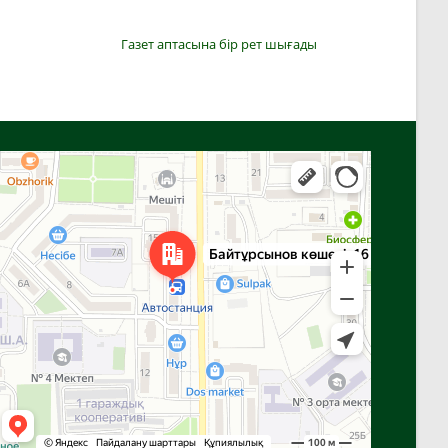
Газет аптасына бір рет шығады
Алға
Яндекс Карталар — көлік, навигация, орындарды іздеу