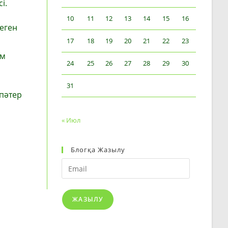
і.
10
11
12
13
14
15
16
деген
17
18
19
20
21
22
23
ам
24
25
26
27
28
29
30
31
 пәтер
« Июл
Блогқа Жазылу
Email
ЖАЗЫЛУ