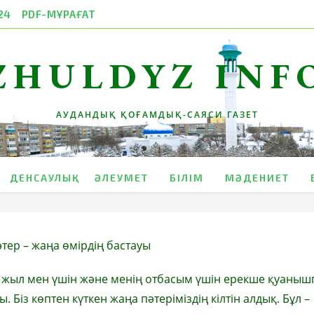
24
PDF-МҰРАҒАТ
ZHULDYZ INF
АУДАНДЫҚ ҚОҒАМДЫҚ-САЯСИ ГАЗЕТ
ДЕНСАУЛЫҚ
ӘЛЕУМЕТ
БІЛІМ
МӘДЕНИЕТ
тер – жаңа өмірдің бастауы
 жыл мен үшін және менің отбасым үшін ерекше қуаныш
ы. Біз көптен күткен жаңа пәтеріміздің кілтін алдық. Бұл –