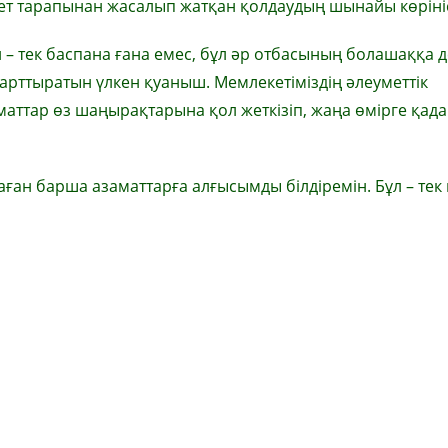
т тарапынан жасалып жатқан қолдаудың шынайы көрініс
 – тек баспана ғана емес, бұл әр отбасының болашаққа 
 арттыратын үлкен қуаныш. Мемлекетіміздің әлеуметтік
аттар өз шаңырақтарына қол жеткізіп, жаңа өмірге қад
ған барша азаматтарға алғысымды білдіремін. Бұл – тек