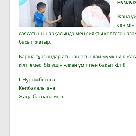
мемлеке
Жаңа үй
сенімін
саясатының арқасында мен сияқты көптеген азам
басып жатыр.
Барша тұрғындар атынан осындай мүмкіндік жаса
кілті емес, біз үшін үлкен үміт пен бақыт кілті!
Г.Нурымбетова
Көпбалалы ана
Жаңа баспана иесі