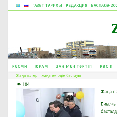
Skip
ГАЗЕТ ТАРИХЫ
РЕДАКЦИЯ
БАСПАСӨЗ-20
to
content
РЕСМИ
ҚОҒАМ
ЗАҢ МЕН ТӘРТІП
КӘСІП
Жаңа пәтер – жаңа өмірдің бастауы
184
Жаңа пә
Биылғы
басталд