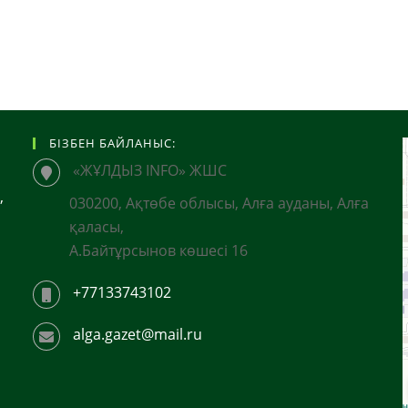
БІЗБЕН БАЙЛАНЫС:
«ЖҰЛДЫЗ INFO» ЖШС
,
030200, Ақтөбе облысы, Алға ауданы, Алға
қаласы,
А.Байтұрсынов көшесі 16
+77133743102
alga.gazet@mail.ru