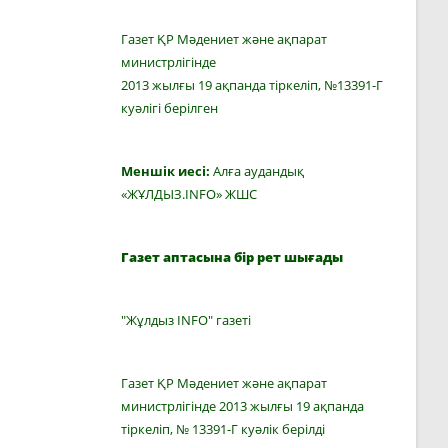
Газет ҚР Мәдениет және ақпарат
министрлігінде
2013 жылғы 19 ақпанда тіркеліп, №13391-Г
куәлігі берілген
Меншік иесі:
Алға аудандық
«ЖҰЛДЫЗ.INFO» ЖШС
Газет аптасына бір рет шығады
"Жұлдыз INFO" газеті
Газет ҚР Мәдениет және ақпарат
министрлігінде 2013 жылғы 19 ақпанда
тіркеліп, № 13391-Г куәлік берілді