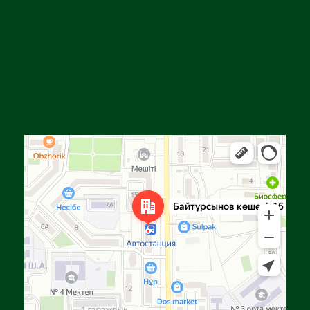
Алға
Яндекс Карталар — көлік, навигация, орындарды іздеу