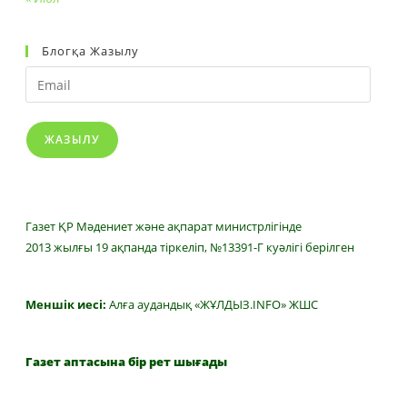
Блогқа Жазылу
Email
ЖАЗЫЛУ
Газет ҚР Мәдениет және ақпарат министрлігінде
2013 жылғы 19 ақпанда тіркеліп, №13391-Г куәлігі берілген
Меншік иесі:
Алға аудандық «ЖҰЛДЫЗ.INFO» ЖШС
Газет аптасына бір рет шығады