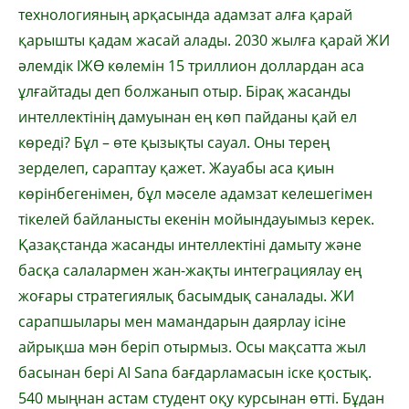
технологияның арқасында адамзат алға қарай
қарышты қадам жасай алады. 2030 жылға қарай ЖИ
әлемдік ІЖӨ көлемін 15 триллион доллардан аса
ұлғайтады деп болжанып отыр. Бірақ жасанды
интеллектінің дамуынан ең көп пайданы қай ел
көреді? Бұл – өте қызықты сауал. Оны терең
зерделеп, сараптау қажет. Жауабы аса қиын
көрінбегенімен, бұл мәселе адамзат келешегімен
тікелей байланысты екенін мойындауымыз керек.
Қазақстанда жасанды интеллектіні дамыту және
басқа салалармен жан-жақты интеграциялау ең
жоғары стратегиялық басымдық саналады. ЖИ
сарапшылары мен мамандарын даярлау ісіне
айрықша мән беріп отырмыз. Осы мақсатта жыл
басынан бері AI Sana бағдарламасын іске қостық.
540 мыңнан астам студент оқу курсынан өтті. Бұдан