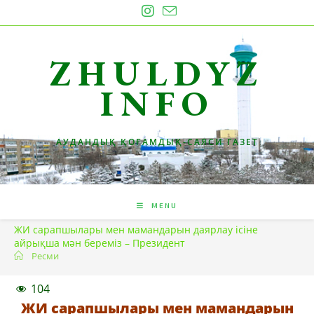
Skip
to
content
ZHULDYZ
INFO
АУДАНДЫҚ ҚОҒАМДЫҚ-САЯСИ ГАЗЕТ
MENU
ЖИ сарапшылары мен мамандарын даярлау ісіне
айрықша мән береміз – Президент
Ресми
104
ЖИ сарапшылары мен мамандарын