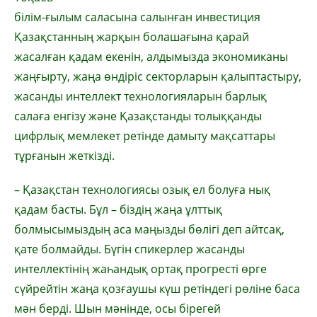
білім-ғылым саласына салынған инвестиция
Қазақстанның жарқын болашағына қарай
жасалған қадам екенін, алдымызда экономиканы
жаңғырту, жаңа өндіріс секторларын қалыптастыру,
жасанды интеллект технологияларын барлық
салаға енгізу және Қазақстанды толыққанды
цифрлық мемлекет ретінде дамыту мақсаттары
тұрғанын жеткізді.
– Қазақстан технологиясы озық ел болуға нық
қадам басты. Бұл – біздің жаңа ұлттық
болмысымыздың аса маңызды бөлігі деп айтсақ,
қате болмайды. Бүгін спикерлер жасанды
интеллектінің жаһандық ортақ прогресті өрге
сүйрейтін жаңа қозғаушы күш ретіндегі рөліне баса
мән берді. Шын мәнінде, осы бірегей