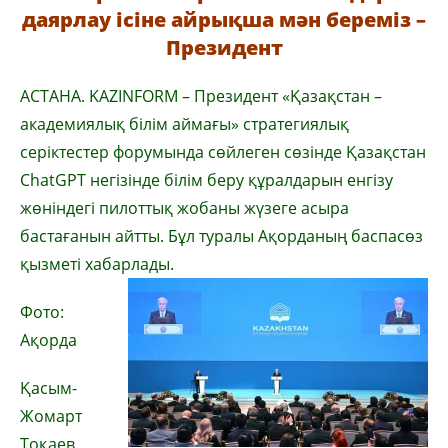
даярлау ісіне айрықша мән береміз –
Президент
АСТАНА. KAZINFORM – Президент «Қазақстан –
академиялық білім аймағы» стратегиялық
серіктестер форумында сөйлеген сөзінде Қазақстан
ChatGPT негізінде білім беру құралдарын енгізу
жөніндегі пилоттық жобаны жүзеге асыра
бастағанын айтты. Бұл туралы Ақорданың баспасөз
қызметі хабарлады.
Фото:
Ақорда
Қасым-
Жомарт
Тоқаев