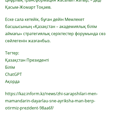
цифрлық трансформация жасалып жатыр, – деді
Қасым-Жомарт Тоқаев.
Еске сала кетейік, бұған дейін Мемлекет
басшысының «Қазақстан – академиялық білім
аймағы» стратегиялық серіктестер форумында сөз
сөйлегенін жазғанбыз.
Тегтер:
Қазақстан Президенті
Білім
ChatGPT
Ақорда
https://kaz.inform.kz/news/zhi-sarapshilari-men-
mamandarin-dayarlau-sne-ayriksha-man-berp-
otirmiz-prezident-98aa6f/