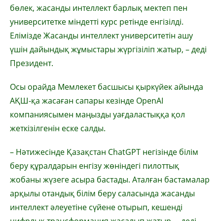
бөлек, жасанды интеллект барлық мектеп пен
университетке міндетті курс ретінде енгізілді.
Елімізде Жасанды интеллект университетін ашу
үшін дайындық жұмыстары жүргізіліп жатыр, – деді
Президент.
Осы орайда Мемлекет басшысы қыркүйек айында
АҚШ-қа жасаған сапары кезінде OpenAI
компаниясымен маңызды уағдаластыққа қол
жеткізілгенін еске салды.
– Нәтижесінде Қазақстан ChatGPT негізінде білім
беру құралдарын енгізу жөніндегі пилоттық
жобаны жүзеге асыра бастады. Аталған бастамалар
арқылы отандық білім беру саласында жасанды
интеллект әлеуетіне сүйене отырып, кешенді