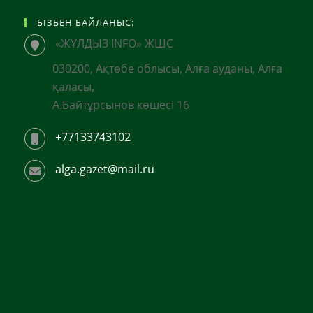
БІЗБЕН БАЙЛАНЫС:
«ЖҰЛДЫЗ INFO» ЖШС
030200, Ақтөбе облысы, Алға ауданы, Алға
қаласы,
А.Байтұрсынов көшесі 16
+77133743102
alga.gazet@mail.ru