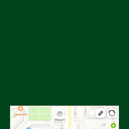
Алға
Яндекс Карталар — көлік, навигация, орындарды іздеу