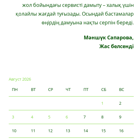
жол бойындағы сервисті дамыту – халық үшін
қолайлы жағдай туғызады. Осындай бастамалар
өңірдің дамуына нақты серпін береді.
Мәншүк Сапарова,
Жас белсенді
Август 2026
ПН
ВТ
СР
ЧТ
ПТ
СБ
ВС
1
2
3
4
5
6
7
8
9
10
11
12
13
14
15
16