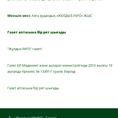
Меншік иесі:
Алға аудандық «ЖҰЛДЫЗ.INFO» ЖШС
Газет аптасына бір рет шығады
"Жұлдыз INFO" газеті
Газет ҚР Мәдениет және ақпарат министрлігінде 2013 жылғы 19
ақпанда тіркеліп, № 13391-Г куәлік берілді
Газет аптасына бір рет шығады
«Жұлдыз ИНФО» Газеті