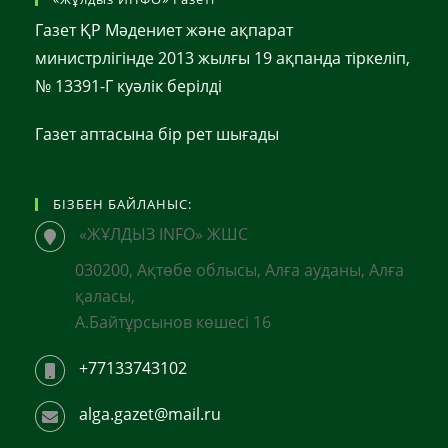
Газет ҚР Мәдениет және ақпарат
министрлігінде 2013 жылғы 19 ақпанда тіркеліп,
№ 13391-Г куәлік берілді
Газет аптасына бір рет шығады
БІЗБЕН БАЙЛАНЫС:
«ЖҰЛДЫЗ INFO» ЖШС
030200, Ақтөбе облысы, Алға ауданы, Алға
қаласы,
А.Байтұрсынов көшесі 16
+77133743102
alga.gazet@mail.ru