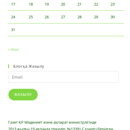
17
18
19
20
21
22
23
24
25
26
27
28
29
30
31
« Июл
Блогқа Жазылу
Email
ЖАЗЫЛУ
Газет ҚР Мәдениет және ақпарат министрлігінде
2013 жылғы 19 ақпанда тіркеліп, №13391-Г куәлігі берілген