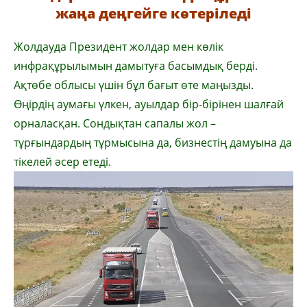
жаңа деңгейге көтеріледі
Жолдауда Президент жолдар мен көлік
инфрақұрылымын дамытуға басымдық берді.
Ақтөбе облысы үшін бұл бағыт өте маңызды.
Өңірдің аумағы үлкен, ауылдар бір-бірінен шалғай
орналасқан. Сондықтан сапалы жол –
тұрғындардың тұрмысына да, бизнестің дамуына да
тікелей әсер етеді.