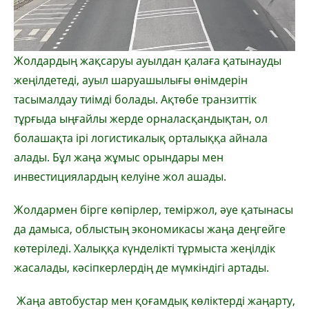
Жолдардың жақсаруы ауылдан қалаға қатынауды
жеңілдетеді, ауыл шаруашылығы өнімдерін
тасымалдау тиімді болады. Ақтөбе транзиттік
тұрғыда ыңғайлы жерде орналасқандықтан, ол
болашақта ірі логистикалық орталыққа айнала
алады. Бұл жаңа жұмыс орындары мен
инвестициялардың келуіне жол ашады.
Жолдармен бірге көпірлер, теміржол, әуе қатынасы
да дамыса, облыстың экономикасы жаңа деңгейге
көтеріледі. Халыққа күнделікті тұрмыста жеңілдік
жасалады, кәсіпкерлердің де мүмкіндігі артады.
Жаңа автобустар мен қоғамдық көліктерді жаңарту,