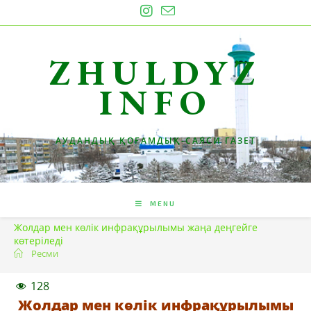
Skip
to
content
ZHULDYZ
INFO
АУДАНДЫҚ ҚОҒАМДЫҚ-САЯСИ ГАЗЕТ
MENU
Жолдар мен көлік инфрақұрылымы жаңа деңгейге
көтеріледі
Ресми
128
Жолдар мен көлік инфрақұрылымы