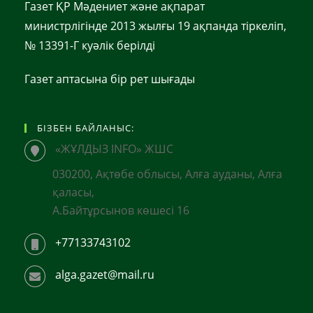
Газет ҚР Мәдениет және ақпарат
министрлігінде 2013 жылғы 19 ақпанда тіркеліп,
№ 13391-Г куәлік берілді
Газет аптасына бір рет шығады
БІЗБЕН БАЙЛАНЫС:
«ЖҰЛДЫЗ INFO» ЖШС
030200, Ақтөбе облысы, Алға ауданы, Алға
қаласы,
А.Байтұрсынов көшесі 16
+77133743102
alga.gazet@mail.ru