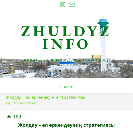
Skip
to
content
ZHULDYZ
INFO
АУДАНДЫҚ ҚОҒАМДЫҚ-САЯСИ ГАЗЕТ
MENU
Жолдау – ел өркендеуінің стратегиясы
Жаңалықтар
169
Жолдау – ел өркендеуінің стратегиясы