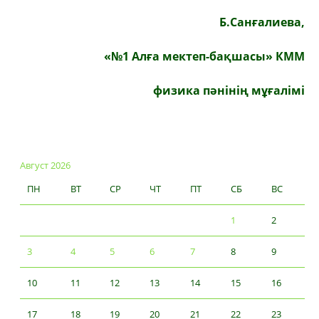
Б.Санғалиева,
«№1 Алға мектеп-бақшасы» КММ
физика пәнінің мұғалімі
Август 2026
ПН
ВТ
СР
ЧТ
ПТ
СБ
ВС
1
2
3
4
5
6
7
8
9
10
11
12
13
14
15
16
17
18
19
20
21
22
23