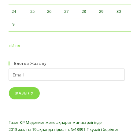
24
25
26
27
28
29
30
31
« Июл
Блогқа Жазылу
Email
ЖАЗЫЛУ
Газет ҚР Мәдениет және ақпарат министрлігінде
2013 жылғы 19 ақпанда тіркеліп, №13391-Г куәлігі берілген