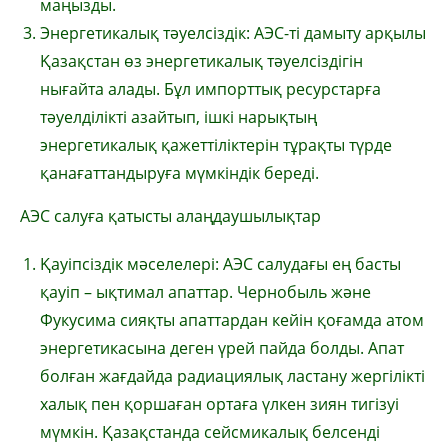
маңызды.
Энергетикалық тәуелсіздік: АЭС-ті дамыту арқылы
Қазақстан өз энергетикалық тәуелсіздігін
нығайта алады. Бұл импорттық ресурстарға
тәуелділікті азайтып, ішкі нарықтың
энергетикалық қажеттіліктерін тұрақты түрде
қанағаттандыруға мүмкіндік береді.
АЭС салуға қатысты алаңдаушылықтар
Қауіпсіздік мәселелері: АЭС салудағы ең басты
қауіп – ықтимал апаттар. Чернобыль және
Фукусима сияқты апаттардан кейін қоғамда атом
энергетикасына деген үрей пайда болды. Апат
болған жағдайда радиациялық ластану жергілікті
халық пен қоршаған ортаға үлкен зиян тигізуі
мүмкін. Қазақстанда сейсмикалық белсенді