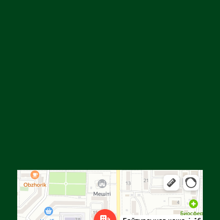
Алға
Яндекс Карталар — көлік, навигация, орындарды іздеу