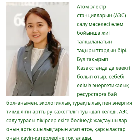
Атом электр
станцияларын (АЭС)
салу мәселесі әлем
бойынша жиі
талқыланатын
тақырыптардың бірі.
Бұл тақырып
Қазақстанда да өзекті
болып отыр, себебі
еліміз энергетикалық
ресурстарға бай
болғанымен, экологиялық тұрақтылық пен энергия
тиімділігін арттыру қажеттілігі туындап келеді. АЭС
салу туралы пікірлер екіге бөлінеді: жақтаушылар
оның артықшылықтарын атап өтсе, қарсыластар
оның қауіп-қатерлеріне тоқталады.