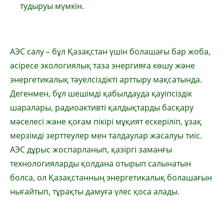
тудыруы мүмкін.
АЭС салу – бұл Қазақстан үшін болашағы бар жоба,
әсіресе экологиялық таза энергияға көшу және
энергетикалық тәуелсіздікті арттыру мақсатында.
Дегенмен, бұл шешімді қабылдауда қауіпсіздік
шаралары, радиоактивті қалдықтарды басқару
мәселесі және қоғам пікірі мұқият ескеріліп, ұзақ
мерзімді зерттеулер мен талдаулар жасалуы тиіс.
АЭС дұрыс жоспарланып, қазіргі заманғы
технологияларды қолдана отырып салынатын
болса, ол Қазақстанның энергетикалық болашағын
нығайтып, тұрақты дамуға үлес қоса алады.