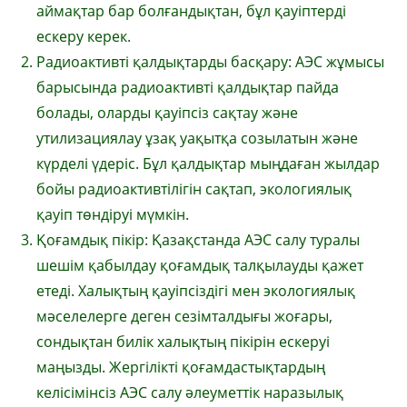
аймақтар бар болғандықтан, бұл қауіптерді
ескеру керек.
Радиоактивті қалдықтарды басқару: АЭС жұмысы
барысында радиоактивті қалдықтар пайда
болады, оларды қауіпсіз сақтау және
утилизациялау ұзақ уақытқа созылатын және
күрделі үдеріс. Бұл қалдықтар мыңдаған жылдар
бойы радиоактивтілігін сақтап, экологиялық
қауіп төндіруі мүмкін.
Қоғамдық пікір: Қазақстанда АЭС салу туралы
шешім қабылдау қоғамдық талқылауды қажет
етеді. Халықтың қауіпсіздігі мен экологиялық
мәселелерге деген сезімталдығы жоғары,
сондықтан билік халықтың пікірін ескеруі
маңызды. Жергілікті қоғамдастықтардың
келісімінсіз АЭС салу әлеуметтік наразылық