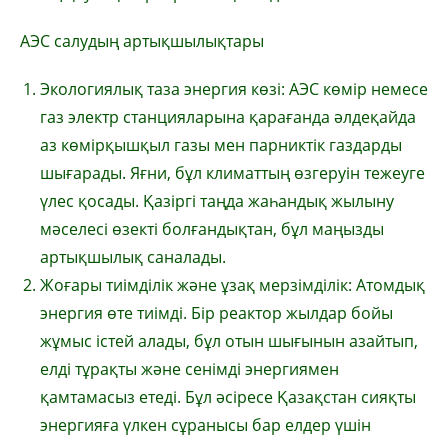
АЭС салудың артықшылықтары
Экологиялық таза энергия көзі: АЭС көмір немесе
газ электр станцияларына қарағанда әлдеқайда
аз көмірқышқыл газы мен парниктік газдарды
шығарады. Яғни, бұл климаттың өзгеруін тежеуге
үлес қосады. Қазіргі таңда жаһандық жылыну
мәселесі өзекті болғандықтан, бұл маңызды
артықшылық саналады.
Жоғары тиімділік және ұзақ мерзімділік: Атомдық
энергия өте тиімді. Бір реактор жылдар бойы
жұмыс істей алады, бұл отын шығынын азайтып,
елді тұрақты және сенімді энергиямен
қамтамасыз етеді. Бұл әсіресе Қазақстан сияқты
энергияға үлкен сұранысы бар елдер үшін