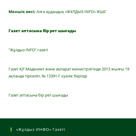
Меншік иесі:
Алға аудандық «ЖҰЛДЫЗ.INFO» ЖШС
Газет аптасына бір рет шығады
"Жұлдыз INFO" газеті
Газет ҚР Мәдениет және ақпарат министрлігінде 2013 жылғы 19
ақпанда тіркеліп, № 13391-Г куәлік берілді
Газет аптасына бір рет шығады
«Жұлдыз ИНФО» Газеті