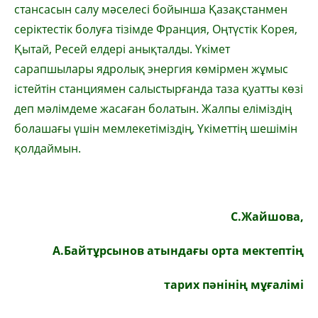
стансасын салу мәселесі бойынша Қазақстанмен
серіктестік болуға тізімде Франция, Оңтүстік Корея,
Қытай, Ресей елдері анықталды. Үкімет
сарапшылары ядролық энергия көмірмен жұмыс
істейтін станциямен салыстырғанда таза қуатты көзі
деп мәлімдеме жасаған болатын. Жалпы еліміздің
болашағы үшін мемлекетіміздің, Үкіметтің шешімін
қолдаймын.
С.Жайшова
,
А.Байтұрсынов атындағы
орта мектептің
тарих пәнінің мұғалімі