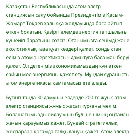
Қазақстан Республикасында атом элетр
станциясын салу бойынша Президентіміз Қасым-
Жомарт Тоқаев халыққа жолдауында баса айтып
өткен болатын. Қазіргі әлемде энергия тапшылығы
күшейіп баратыны сөзсіз. Отанымызға сенімді және
экологиялық таза қуат көздері қажет, сондықтан
еліміз атом энергетикасын дамытуға баса мән беруі
қажет. Ол дегеніміз экономикамыздың күн өткен
сайын мол энергияны қажет ету. Мұндай сұранысты
атом энергетикасы қамтамасыз ете алады.
Бүгінгі таңда 30 дамушы елдерде 200-ге жуық атом
электр станциясы жұмыс жасап тұрғаны мәлім.
Болашағымызды ойлау үшін бұл шешімнің оңтайлы
жағын қарауымыз қажет. Бұндай стратегиялық
жоспарлар қоғамда талқылануы қажет. Атом электр