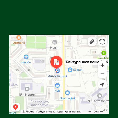
Алға
Яндекс Карталар — көлік, навигация, орындарды іздеу