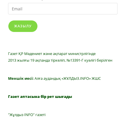
Email
ЖАЗЫЛУ
Газет ҚР Мәдениет және ақпарат министрлігінде
2013 жылғы 19 ақпанда тіркеліп, №13391-Г куәлігі берілген
Меншік иесі:
Алға аудандық «ЖҰЛДЫЗ.INFO» ЖШС
Газет аптасына бір рет шығады
"Жұлдыз INFO" газеті