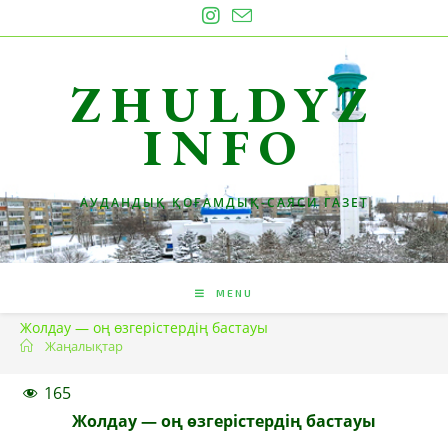
Skip
to
content
ZHULDYZ
INFO
АУДАНДЫҚ ҚОҒАМДЫҚ-САЯСИ ГАЗЕТ
MENU
Жолдау — оң өзгерістердің бастауы
Жаңалықтар
165
Жолдау — оң өзгерістердің бастауы