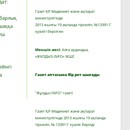
дат:
Газет ҚР Мәдениет және ақпарат
 барлық
министрлігінде
2013 жылғы 19 ақпанда тіркеліп, №13391-Г
ашаққа
куәлігі берілген
үш
Меншік иесі:
Алға аудандық
«ЖҰЛДЫЗ.INFO» ЖШС
йінгі
а
Газет аптасына бір рет шығады
"Жұлдыз INFO" газеті
Газет ҚР Мәдениет және ақпарат
министрлігінде 2013 жылғы 19 ақпанда
тіркеліп, № 13391-Г куәлік берілді