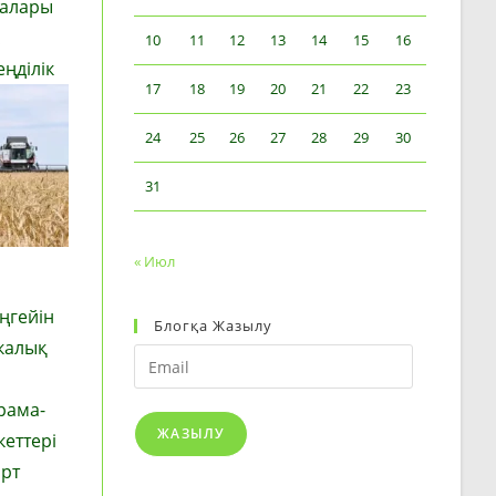
малары
10
11
12
13
14
15
16
ңділік
17
18
19
20
21
22
23
24
25
26
27
28
29
30
31
« Июл
ңгейін
Блогқа Жазылу
икалық
Email
рама-
ЖАЗЫЛУ
еттері
арт