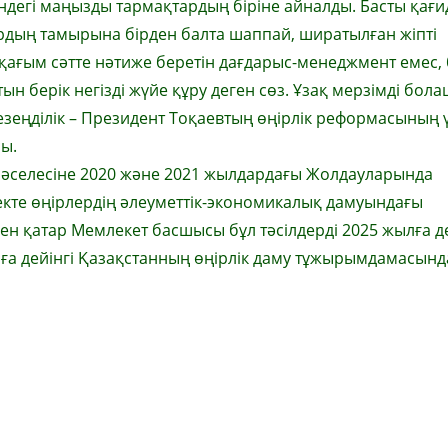
дегі маңызды тармақтардың біріне айналды. Басты қағи
дың тамырына бірден балта шаппай, ширатылған жіпті
ас-қағым сәтте нәтиже беретін дағдарыс-менеджмент емес,
 берік негізді жүйе құру деген сөз. Ұзақ мерзімді бол
езеңділік – Президент Тоқаевтың өңірлік реформасының 
сы.
мәселесіне 2020 және 2021 жылдардағы Жолдауларында
зекте өңірлердің әлеуметтік-экономикалық дамуындағы
мен қатар Мемлекет басшысы бұл тәсілдерді 2025 жылға де
ға дейінгі Қазақстанның өңірлік даму тұжырымдамасынд