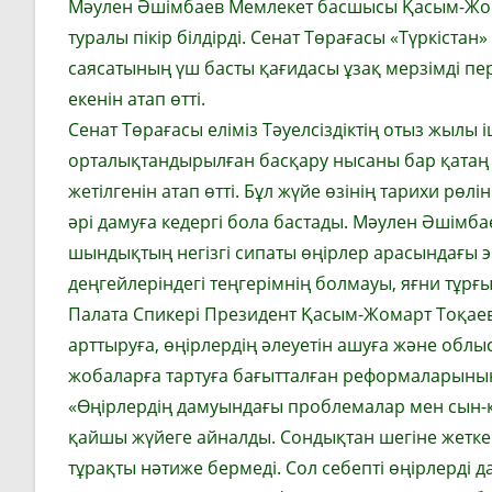
Мәулен Әшімбаев Мемлекет басшысы Қасым-Жом
туралы пікір білдірді. Сенат Төрағасы «Түркіста
саясатының үш басты қағидасы ұзақ мерзімді пер
екенін атап өтті.
Сенат Төрағасы еліміз Тәуелсіздіктің отыз жылы 
орталықтандырылған басқару нысаны бар қатаң 
жетілгенін атап өтті. Бұл жүйе өзінің тарихи рөл
әрі дамуға кедергі бола бастады. Мәулен Әшімба
шындықтың негізгі сипаты өңірлер арасындағы 
деңгейлеріндегі теңгерімнің болмауы, яғни тұр
Палата Спикері Президент Қасым-Жомарт Тоқаевт
арттыруға, өңірлердің әлеуетін ашуға және об
жобаларға тартуға бағытталған реформаларының 
«Өңірлердің дамуындағы проблемалар мен сын-қа
қайшы жүйеге айналды. Сондықтан шегіне жетке
тұрақты нәтиже бермеді. Сол себепті өңірлерді 