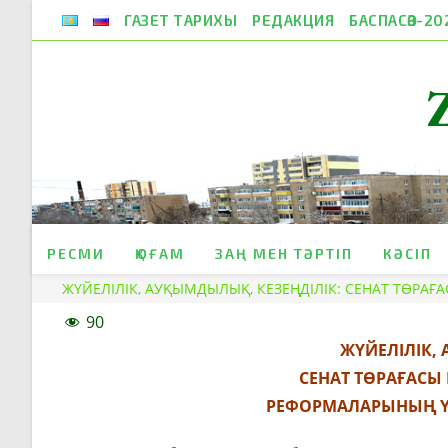
Skip
ГАЗЕТ ТАРИХЫ
РЕДАКЦИЯ
БАСПАСӨЗ-20
to
content
РЕСМИ
ҚОҒАМ
ЗАҢ МЕН ТӘРТІП
КӘСІП
ЖҮЙЕЛІЛІК, АУҚЫМДЫЛЫҚ, КЕЗЕҢДІЛІК: СЕНАТ ТӨРА
90
ЖҮЙЕЛІЛІК,
СЕНАТ ТӨРАҒАСЫ
РЕФОРМАЛАРЫНЫҢ Ү