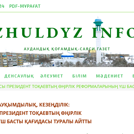
24
PDF-МҰРАҒАТ
ZHULDYZ INF
АУДАНДЫҚ ҚОҒАМДЫҚ-САЯСИ ГАЗЕТ
ДЕНСАУЛЫҚ
ӘЛЕУМЕТ
БІЛІМ
МӘДЕНИЕТ
ҒАСЫ ПРЕЗИДЕНТ ТОҚАЕВТЫҢ ӨҢІРЛІК РЕФОРМАЛАРЫНЫҢ ҮШ Б
 АУҚЫМДЫЛЫҚ, КЕЗЕҢДІЛІК:
 ПРЕЗИДЕНТ ТОҚАЕВТЫҢ ӨҢІРЛІК
Ш БАСТЫ ҚАҒИДАСЫ ТУРАЛЫ АЙТТЫ