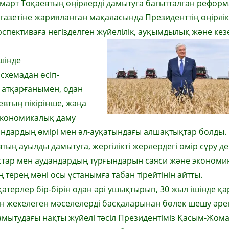
арт Тоқаевтың өңірлерді дамытуға бағытталған рефор
н» газетіне жарияланған мақаласында Президенттің өңірлік
спективаға негізделген жүйелілік, ауқымдылық және кезе
ішінде
схемадан өсіп-
ін атқарғанымен, одан
евтың пікірінше, жаңа
экономикалық даму
ғындардың өмірі мен әл-ауқатындағы алшақтықтар болды.
ың ауылды дамытуға, жергілікті жерлердегі өмір сүру де
лыстар мен аудандардың тұрғындарын саяси және эконом
терең мәні осы ұстанымға табан тірейтінін айтты.
терлер бір-бірін одан әрі ушықтырып, 30 жыл ішінде қа
н жекелеген мәселелерді басқаларынан бөлек шешу әрек
дамытудағы нақты жүйелі тәсіл Президентіміз Қасым-Жом