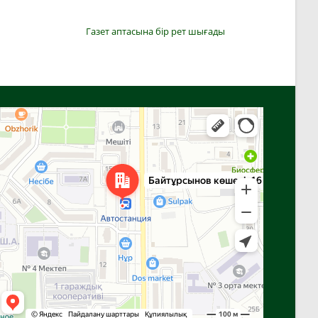
Газет аптасына бір рет шығады
Алға
Яндекс Карталар — көлік, навигация, орындарды іздеу