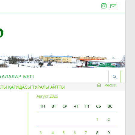
O
БАЛАЛАР БЕТІ
Ресми
АСТЫ ҚАҒИДАСЫ ТУРАЛЫ АЙТТЫ
Август 2026
ПН
ВТ
СР
ЧТ
ПТ
СБ
ВС
1
2
3
4
5
6
7
8
9