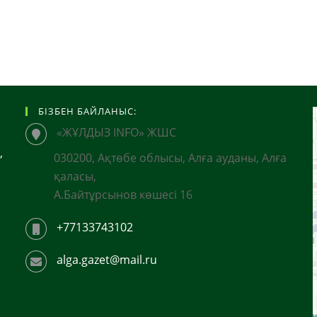
БІЗБЕН БАЙЛАНЫС:
«ЖҰЛДЫЗ INFO» ЖШС
,
030200, Ақтөбе облысы, Алға ауданы, Алға
қаласы,
А.Байтұрсынов көшесі 16
+77133743102
alga.gazet@mail.ru