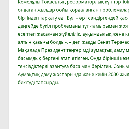
Кемелұлы Тоқаевтың реформаторлық күн тәртібін
ондаған жылдар бойы қордаланған проблемалар
біртіндеп тарқату еді. Бұл – өрт сөндіргендей қ
деңгейде бүкіл проблеманы түп-тамырымен жоятын
есептеп жасалған жүйелілік, ауқымдылық және к
алтын қазығы болды», – деп жазды Сенат Төраға
Мақалада Президент теңгерімді аумақтық даму 
басымдық бергені атап өтілген. Онда бірінші ке
теңсіздіктерді азайтуға баса мән берілген. Соны
Аумақтық даму жоспарында және кейін 2030 жыл
бекітуді тапсырды.