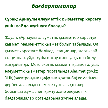
бағдарламалар
Сұрақ: Арнаулы әлеуметтік қызметтер көрсету
үшін қайда жүгінуге болады?
Жауап: «Арнаулы әлеуметтік қызметтер көрсету»
қызметі Мемлекеттік қызмет болып табылады. Ол
қызмет көрсетуге бөлінеді: стационар, жартылай
стационар, үйде күтім жасау және уақытша болу
жағдайында. Мемлекеттік қызметті қызмет алушы
әлеуметтік қызметтер порталында Aleumet.gov.kz
ЭЦҚ (электрондық цифрлық қолтаңба) көмегімен
дербес ала алады немесе тұрғылықты жері
бойынша жұмыспен қамту және әлеуметтік
бағдарламалар органдарына жүгіне алады.