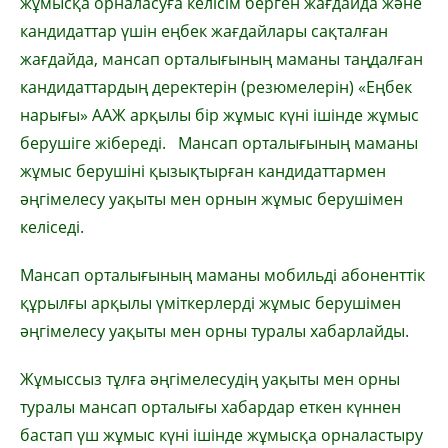
жұмысқа орналасуға келісім берген жағдайда және
кандидаттар үшін еңбек жағдайлары сақталған
жағдайда, мансап орталығының маманы таңдалған
кандидаттардың деректерін (резюмелерін) «Еңбек
нарығы» ААЖ арқылы бір жұмыс күні ішінде жұмыс
берушіге жібереді. Мансап орталығының маманы
жұмыс берушіні қызықтырған кандидаттармен
әңгімелесу уақыты мен орнын жұмыс берушімен
келіседі.
Мансап орталығының маманы мобильді абоненттік
құрылғы арқылы үміткерлерді жұмыс берушімен
әңгімелесу уақыты мен орны туралы хабарлайды.
Жұмыссыз тұлға әңгімелесудің уақыты мен орны
туралы мансап орталығы хабардар еткен күннен
бастап үш жұмыс күні ішінде жұмысқа орналастыру