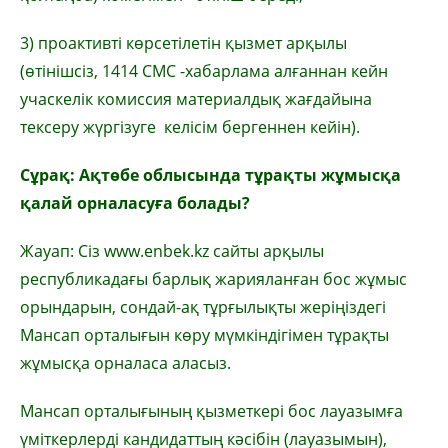
3) проактивті көрсетілетін қызмет арқылы
(өтінішсіз, 1414 СМС -хабарлама алғаннан кейн
учаскелік комиссия материалдық жағдайына
тексеру жүргізуге келісім бергеннен кейін).
Сұрақ: Ақтөбе облысында тұрақты жұмысқа
қалай орналасуға болады?
Жауап: Сіз www.enbek.kz сайты арқылы
республикадағы барлық жарияланған бос жұмыс
орындарын, сондай-ақ тұрғылықты жеріңіздегі
Мансап орталығын көру мүмкіндігімен тұрақты
жұмысқа орналаса аласыз.
Мансап орталығының қызметкері бос лауазымға
үміткерлерді кандидаттың кәсібін (лауазымын),