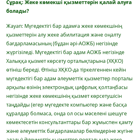
Сұрақ: Жеке көмекші қызметтерін қалай алуға
болады?
Жауап: Мүгедектігі бар адамға жеке көмекшінің
қызметтерін алу жеке абилитация және оңалту
бағдарламасының (бұдан әрі-АОЖБ) негізінде
жүргізіледі. Мүгедектігі бар адам АОЖБ негізінде
Халыққа қызмет көрсету орталықтарына (ХҚКО)
өтініш береді. Өтініш ХҚКО-да тіркелгеннен кейін
мүгедектігі бар адам әлеуметтік қызметтер порталы
арқылы өзінің электрондық цифрлық қолтаңбасы
негізінде жеке көмекшінің қызмет көрсетушісін
таңдайды (егер мүгедекте компьютер және басқа
құралдар болмаса, онда ол осы мәселені шешуге
көмектесетін консультанттары бар жұмыспен қамту
және әлеуметтік бағдарламалар бөлімдеріне жүгіне
алады) Әлеуметтік қызметтер порталында жеке