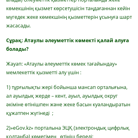
көмекшінің қызмет көрсетушісін таңдағаннан кейін
мүгедек жеке көмекшінің қызметтерін ұсынуға шарт
жасасады.
Сұрақ: Атаулы әлеуметтік көмекті қалай алуға
болады?
Жауап: «Атаулы әлеуметтік көмек тағайындау»
мемлекеттік қызметті алу үшін :
1) тұрғылықты жері бойынша мансап орталығына,
ал ауылдық жерде – кент, ауыл, ауылдық округ
әкіміне өтінішпен және жеке басын куәландыратын
құжатпен жүгінеді ;
2)»eGov.kz» порталына ЭЦҚ (электрондық цифрлық
қолтаңба) көмегімен өтініш береді;