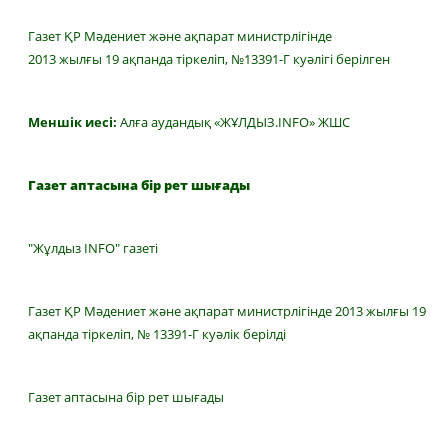
Газет ҚР Мәдениет және ақпарат министрлігінде
2013 жылғы 19 ақпанда тіркеліп, №13391-Г куәлігі берілген
Меншік иесі:
Алға аудандық «ЖҰЛДЫЗ.INFO» ЖШС
Газет аптасына бір рет шығады
"Жұлдыз INFO" газеті
Газет ҚР Мәдениет және ақпарат министрлігінде 2013 жылғы 19
ақпанда тіркеліп, № 13391-Г куәлік берілді
Газет аптасына бір рет шығады