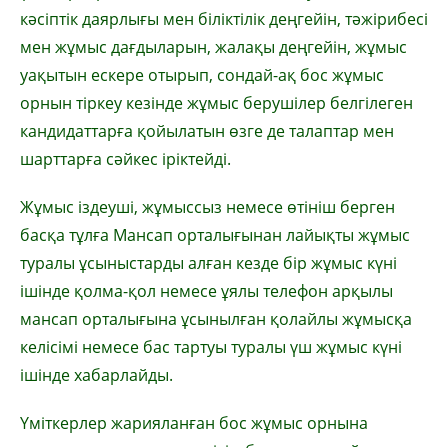
кәсіптік даярлығы мен біліктілік деңгейін, тәжірибесі
мен жұмыс дағдыларын, жалақы деңгейін, жұмыс
уақытын ескере отырып, сондай-ақ бос жұмыс
орнын тіркеу кезінде жұмыс берушілер белгілеген
кандидаттарға қойылатын өзге де талаптар мен
шарттарға сәйкес іріктейді.
Жұмыс іздеуші, жұмыссыз немесе өтініш берген
басқа тұлға Мансап орталығынан лайықты жұмыс
туралы ұсыныстарды алған кезде бір жұмыс күні
ішінде қолма-қол немесе ұялы телефон арқылы
мансап орталығына ұсынылған қолайлы жұмысқа
келісімі немесе бас тартуы туралы үш жұмыс күні
ішінде хабарлайды.
Үміткерлер жарияланған бос жұмыс орнына