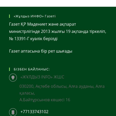
«Жұлдыз ИНФО» Газеті
Газет ҚР Мәдениет және ақпарат
министрлігінде 2013 жылғы 19 ақпанда тіркеліп,
№ 13391-Г куәлік берілді
Газет аптасына бір рет шығады
БІЗБЕН БАЙЛАНЫС:
«ЖҰЛДЫЗ INFO» ЖШС
030200, Ақтөбе облысы, Алға ауданы, Алға
қаласы,
А.Байтұрсынов көшесі 16
+77133743102