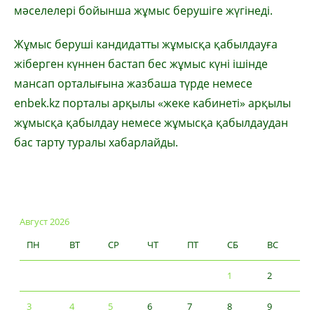
мәселелері бойынша жұмыс берушіге жүгінеді.
Жұмыс беруші кандидатты жұмысқа қабылдауға
жіберген күннен бастап бес жұмыс күні ішінде
мансап орталығына жазбаша түрде немесе
enbek.kz порталы арқылы «жеке кабинеті» арқылы
жұмысқа қабылдау немесе жұмысқа қабылдаудан
бас тарту туралы хабарлайды.
Август 2026
ПН
ВТ
СР
ЧТ
ПТ
СБ
ВС
1
2
3
4
5
6
7
8
9