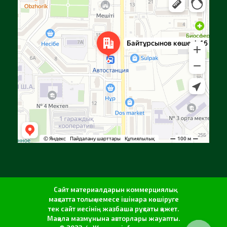
Яндекс Карталар — көлік, навигация, орындарды іздеу
Сайт материалдарын коммерциялық
мақсатта толық немесе ішінара көшіруге
тек сайт иесінің жазбаша рұқсаты қажет.
Мақала мазмұнына авторлары жауапты.