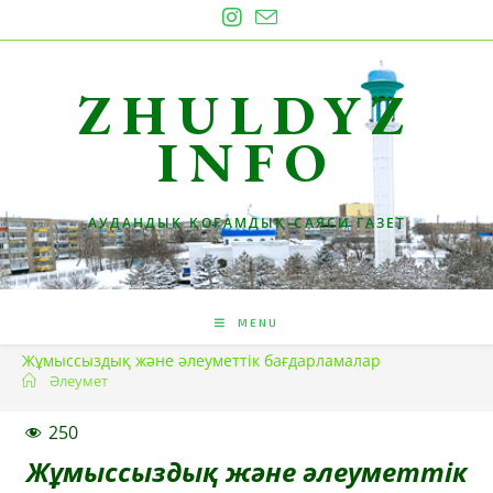
Skip
to
content
ZHULDYZ
INFO
АУДАНДЫҚ ҚОҒАМДЫҚ-САЯСИ ГАЗЕТ
MENU
Жұмыссыздық және әлеуметтік бағдарламалар
Әлеумет
250
Жұмыссыздық және әлеуметтік