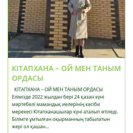
КІТАПХАНА – ОЙ МЕН ТАНЫМ
ОРДАСЫ
КІТАПХАНА – ОЙ МЕН ТАНЫМ ОРДАСЫ
Елімізде 2022 жылдан бері 24 қазан күні
мәртебелі мамандық иелерінің кәсіби
мерекесі Кітапханашылар күні аталып өтіледі.
Білімге ұмтылған оқырманның табылатын
жері ол қашан…