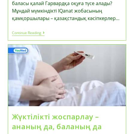
баласы қалай Гарвардқа оқуға түсе алады?
Мұндай мүмкіндікті IQanat жобасының
қамқоршылары – қазақстандық кәсіпкерлер…
Гарвардқа
Continue Reading
Жолдама!
Қазақстанның
Шалғай
Ауылдарындағы
64
000
Бала
Әлемнің
Үздік
ЖОО-
На
Түсу
Мүмкіндігі
Үшін
Сайысуда
Жүктілікті жоспарлау –
ананың да, баланың да