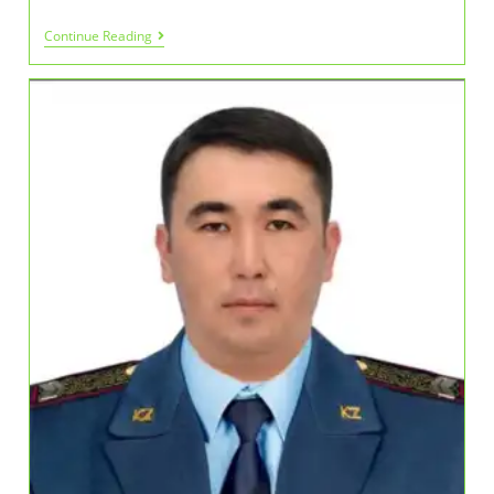
Жақсылық
Continue Reading
Жасап
Жарысайық!