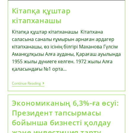
Кітапқа құштар
кітапханашы
Кітапқа құштар кітапханашы Кітапхана
саласына саналы ғұмырын арнаған ардагер
кітапханашы, өз ісінің білгірі Маханова Гүлсім
Аманқұлқызы Алға ауданы, Қарағаш ауылында
1955 жылы дүниеге келген. 1972 жылы Алға
қаласындағы №1 орта…
Кітапқа
Continue Reading
Құштар
Кітапханашы
Экономиканың 6,3%-ға өсуі:
Президент тапсырмасы
бойынша бизнесті қолдау
және инвестиция тарту