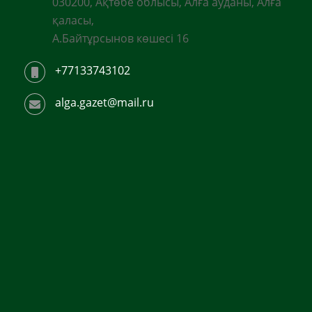
030200, Ақтөбе облысы, Алға ауданы, Алға
қаласы,
А.Байтұрсынов көшесі 16
+77133743102
alga.gazet@mail.ru