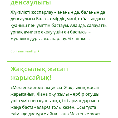
денсаулығы
Жүктілікті жоспарлау – ананың да, баланың да
денсаулығы Бала – өмірдің мәні, отбасындағы
қуаныш пен үміттің бастауы. Алайда, салауатты
ұрпақ дүниеге әкелу үшін ең бастысы –
жүктілікті дұрыс жоспарлау. Өкінішке…
Жүктілікті
Continue Reading
Жоспарлау
–
Ананың
Жақсылық жасап
Да,
Баланың
жарысайық!
Да
Денсаулығы
«Мектепке жол» акциясы Жақсылық жасап
жарысайық! Жаңа оқу жылы – әрбір оқушы
үшін үміт пен қуанышқа, ізгі армандар мен
жаңа бастамаларға толы кезең. Осы тұста
елімізде дәстүрге айналған «Мектепке жол»…