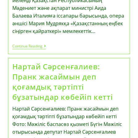
иеленді Қазақстан Республикасының
Мәдениет және ақпарат министрі Аида
Балаева Италияға іссапары барысында, опера
әншісі Мария Мудрякқа «Қазақстанның еңбек
сіңірген қайраткері» мемлекеттік…
Қазақстан
Continue Reading
Президентінің
Жарлығымен
Опера
Нартай Сәрсенғалиев:
Әншісі
Мария
Пранк жасаймын деп
Мудряк
Мемлекеттік
қоғамдық тәртіпті
Марапат
Иеленді
бұзатындар көбейіп кетті
Нартай Сәрсенғалиев: Пранк жасаймын деп
қоғамдық тәртіпті бұзатындар көбейіп кетті
Фото: Мәжіліс баспасөз қызметі Бүгін Мәжіліс
отырысында депутат Нартай Сәрсенғалиев