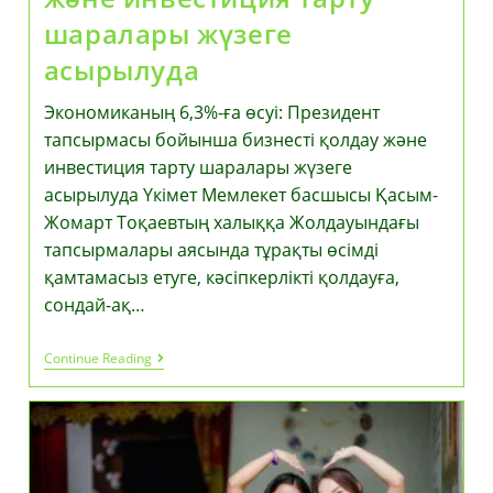
шаралары жүзеге
асырылуда
Экономиканың 6,3%-ға өсуі: Президент
тапсырмасы бойынша бизнесті қолдау және
инвестиция тарту шаралары жүзеге
асырылуда Үкімет Мемлекет басшысы Қасым-
Жомарт Тоқаевтың халыққа Жолдауындағы
тапсырмалары аясында тұрақты өсімді
қамтамасыз етуге, кәсіпкерлікті қолдауға,
сондай-ақ…
Экономиканың
Continue Reading
6,3%-
Ға
Өсуі:
Президент
Тапсырмасы
Бойынша
Бизнесті