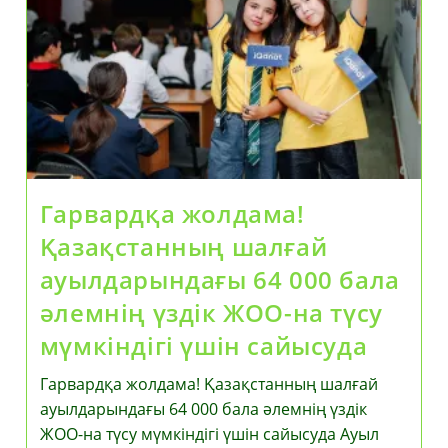
Қолдау
Және
Инвестиция
Тарту
Шаралары
Жүзеге
Асырылуда
Гарвардқа жолдама!
Қазақстанның шалғай
ауылдарындағы 64 000 бала
әлемнің үздік ЖОО-на түсу
мүмкіндігі үшін сайысуда
Гарвардқа жолдама! Қазақстанның шалғай
ауылдарындағы 64 000 бала әлемнің үздік
ЖОО-на түсу мүмкіндігі үшін сайысуда Ауыл