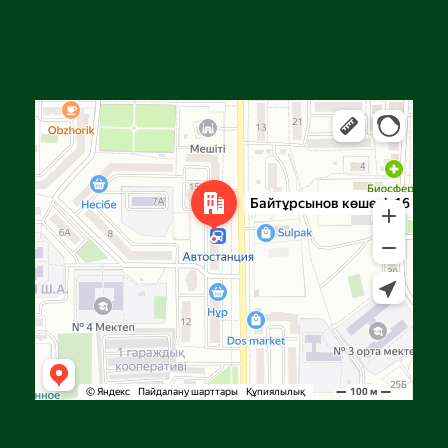
Алға
Яндекс Карталар — көлік, навигация, орындарды іздеу