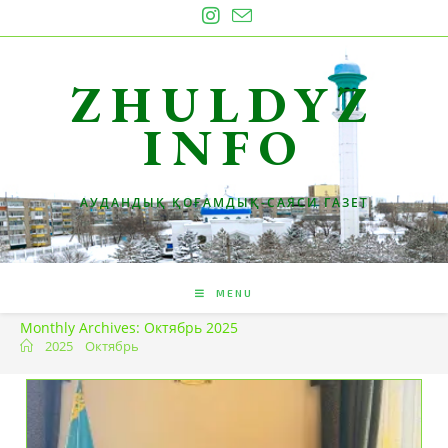
Skip
to
content
ZHULDYZ
INFO
АУДАНДЫҚ ҚОҒАМДЫҚ-САЯСИ ГАЗЕТ
MENU
Monthly Archives: Октябрь 2025
2025
Октябрь