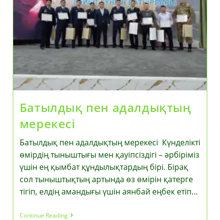
Батылдық пен адалдықтың
мерекесі
Батылдық пен адалдықтың мерекесі Күнделікті
өмірдің тыныштығы мен қауіпсіздігі – әрбіріміз
үшін ең қымбат құндылықтардың бірі. Бірақ
сол тыныштықтың артында өз өмірін қатерге
тігіп, елдің амандығы үшін аянбай еңбек етіп…
Батылдық
Continue Reading