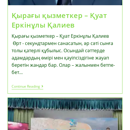
Қырағы қызметкер – Қуат
Еркінұлы Қалиев
Қырағы қызметкер – Қуат Еркінұлы Қалиев
Өрт - секундтармен санасатын, әр сәті сынға
толы қатерлі құбылыс. Осындай сәттерде
адамдардың өмірі мен қауіпсіздігіне жауап
беретін жандар бар. Олар – жалынмен бетпе-
бет…
Қырағы
Continue Reading
Қызметкер
–
Қуат
Еркінұлы
Қалиев