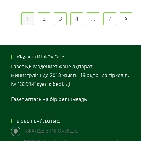
Пен
Адалдықтың
Мерекесі
1
2
3
4
…
7
Go to t
«Жұлдыз ИНФО» Газеті
Газет ҚР Мәдениет және ақпарат
министрлігінде 2013 жылғы 19 ақпанда тіркеліп,
№ 13391-Г куәлік берілді
Газет аптасына бір рет шығады
БІЗБЕН БАЙЛАНЫС:
«ЖҰЛДЫЗ INFO» ЖШС