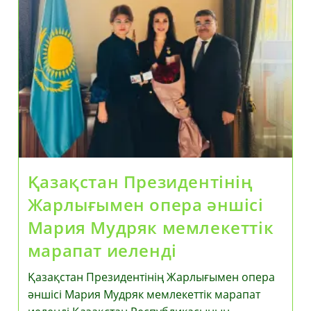
Қазақстан Президентінің
Жарлығымен опера әншісі
Мария Мудряк мемлекеттік
марапат иеленді
Қазақстан Президентінің Жарлығымен опера
әншісі Мария Мудряк мемлекеттік марапат