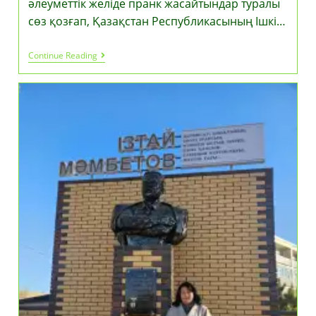
әлеуметтік желіде пранк жасайтындар туралы
сөз қозғап, Қазақстан Республикасының Ішкі…
Нартай
Continue Reading
Сәрсенғалиев:
Пранк
Жасаймын
Деп
Қоғамдық
Тәртіпті
Бұзатындар
Көбейіп
Кетті