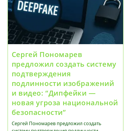
С
Посещения
Нового
Терминала
Международного
Аэропорта
«Қорқыт
Ата»
Сергей Пономарев
предложил создать систему
подтверждения
подлинности изображений
и видео: “Дипфейки —
новая угроза национальной
безопасности”
Сергей Пономарев предложил создать
систему подтверждения подлинности