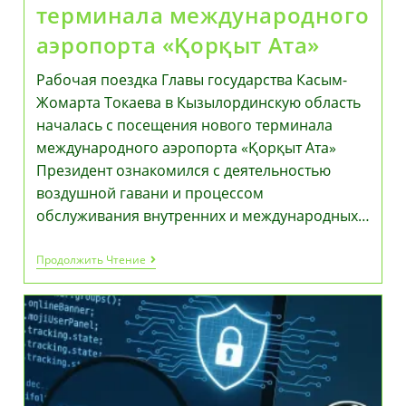
терминала международного
аэропорта «Қорқыт Ата»
Рабочая поездка Главы государства Касым-
Жомарта Токаева в Кызылординскую область
началась с посещения нового терминала
международного аэропорта «Қорқыт Ата»
Президент ознакомился с деятельностью
воздушной гавани и процессом
обслуживания внутренних и международных…
Рабочая
Продолжить Чтение
Поездка
Главы
Государства
Касым-
Жомарта
Токаева
В
Кызылординскую
Область
Началась