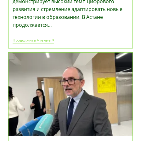
демонстрирует высокий темп цифрового
развития и стремление адаптировать новые
технологии в образовании. В Астане
продолжается…
Цифровое
Продолжить Чтение
Образование
В
Казахстане:
Эксперт
FIBAA
Призывает
Не
Опасаться
Технологий