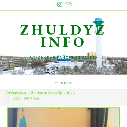
Перейти
к
содержимому
ZHULDYZ
INFO
АЛГИНСКАЯ РАЙОННАЯ ГАЗЕТА
МЕНЮ
Ежемесячный архив: Октябрь 2025
2025
Октябрь