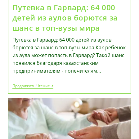
Путевка в Гарвард: 64 000
детей из аулов борются за
шанс в топ-вузы мира
Путевка в Гарвард: 64 000 детей из аулов
борются за шанс в топ-вузы мира Как ребенок
из аула может попасть в Гарвард? Такой шанс
появился благодаря казахстанским
предпринимателям - попечителям…
Путевка
Продолжить Чтение
В
Гарвард:
64
000
Детей
Из
Аулов
Борются
За
Шанс