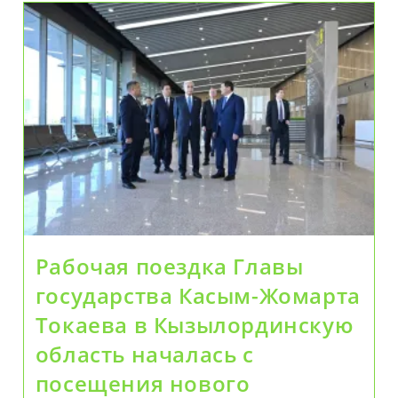
Казахстан
Создаёт
Экосистему
Знаний
Для
Международного
Образования
Рабочая поездка Главы
государства Касым-Жомарта
Токаева в Кызылординскую
область началась с
посещения нового