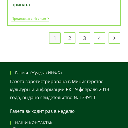
принята…
Уважаемые
Продолжить Чтение
Жители
Алги!
1
2
3
4
Перейт
Газета «Жулдыз ИНФО»
Газета зарегистрирована в Министерстве
культуры и информации РК 19 февраля 2013
года, выдано свидетельство № 13391-Г
Газета выходит раз в неделю
НАШИ КОНТАКТЫ: