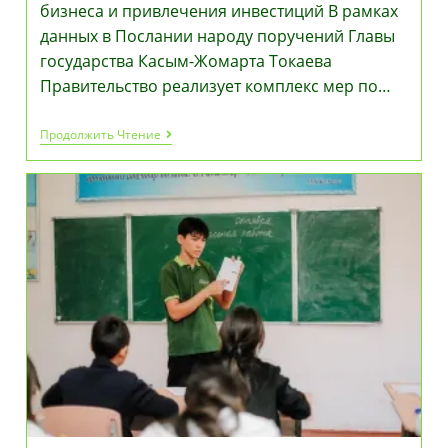
бизнеса и привлечения инвестиций В рамках
данных в Послании народу поручений Главы
государства Касым-Жомарта Токаева
Правительство реализует комплекс мер по…
Рост
Продолжить Чтение
Экономики
На
6,3%:
По
Поручениям
Президента
Реализуются
Меры
Поддержки
Бизнеса
И
Привлечения
Инвестиций