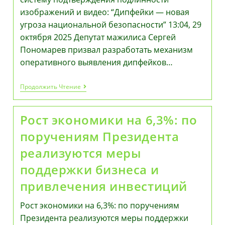
изображений и видео: “Дипфейки — новая
угроза национальной безопасности” 13:04, 29
октября 2025 Депутат мажилиса Сергей
Пономарев призвал разработать механизм
оперативного выявления дипфейков…
Сергей
Продолжить Чтение
Пономарев
Предложил
Создать
Рост экономики на 6,3%: по
Систему
Подтверждения
поручениям Президента
Подлинности
Изображений
реализуются меры
И
Видео:
поддержки бизнеса и
“Дипфейки
—
привлечения инвестиций
Новая
Угроза
Национальной
Рост экономики на 6,3%: по поручениям
Безопасности”
Президента реализуются меры поддержки