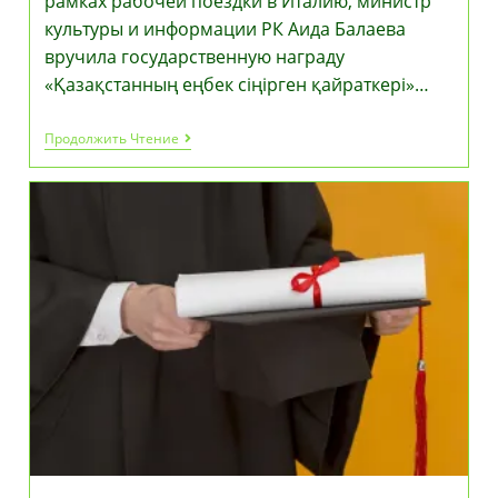
рамках рабочей поездки в Италию, министр
культуры и информации РК Аида Балаева
вручила государственную награду
«Қазақстанның еңбек сіңірген қайраткері»…
Указом
Продолжить Чтение
Президента
Казахстана
Награждена
Оперная
Певица
Мария
Мудряк