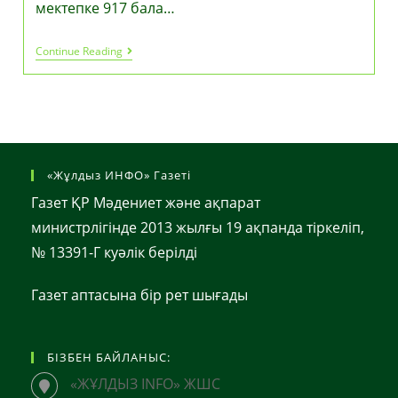
мектепке 917 бала…
Ақтөбе
Continue Reading
Қаласында
Мектеп
Оқушыларын
Тасымалдауға
500
Млн
Теңге
Бөлінген
«Жұлдыз ИНФО» Газеті
Газет ҚР Мәдениет және ақпарат
министрлігінде 2013 жылғы 19 ақпанда тіркеліп,
№ 13391-Г куәлік берілді
Газет аптасына бір рет шығады
БІЗБЕН БАЙЛАНЫС:
«ЖҰЛДЫЗ INFO» ЖШС