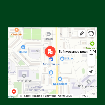
Алға
Яндекс Карталар — көлік, навигация, орындарды іздеу