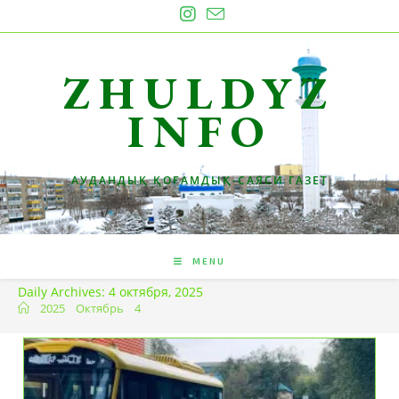
Skip
to
content
ZHULDYZ
INFO
АУДАНДЫҚ ҚОҒАМДЫҚ-САЯСИ ГАЗЕТ
MENU
Daily Archives: 4 октября, 2025
2025
Октябрь
4