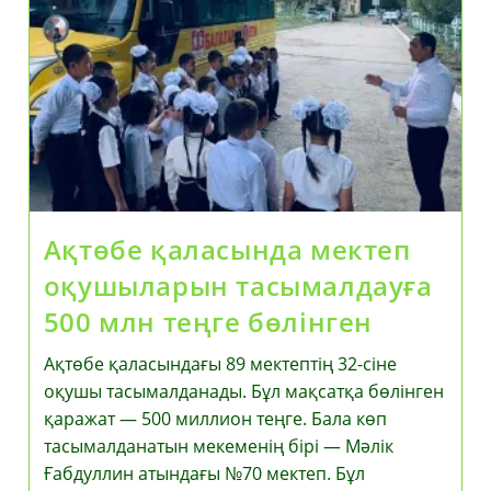
Ақтөбе қаласында мектеп
оқушыларын тасымалдауға
500 млн теңге бөлінген
Ақтөбе қаласындағы 89 мектептің 32-сіне
оқушы тасымалданады. Бұл мақсатқа бөлінген
қаражат — 500 миллион теңге. Бала көп
тасымалданатын мекеменің бірі — Мәлік
Ғабдуллин атындағы №70 мектеп. Бұл