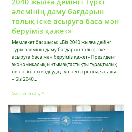
2040 жылға дейінгі Түркі
әлемінің даму бағдарын
толық іске асыруға баса мән
беруіміз қажет»
Мемлекет басшысы: «Біз 2040 жылға дейінгі
Түркі әлемінің даму бағдарын толық іске
асыруға баса мән беруіміз қажет» Президент
экономикалық ынтымақтастықты тұрақтылық
пен өсіп-өркендеудің түп негізі ретінде атады.
– Біз 2040…
Мемлекет
Continue Reading
Басшысы:
«Біз
2040
Жылға
Дейінгі
Түркі
Әлемінің
Даму