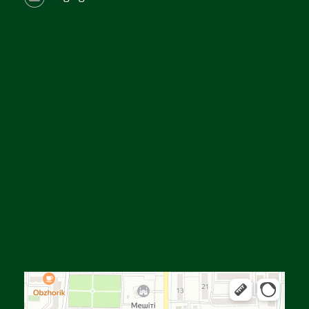
Алға
Яндекс Карталар — көлік, навигация, орындарды іздеу