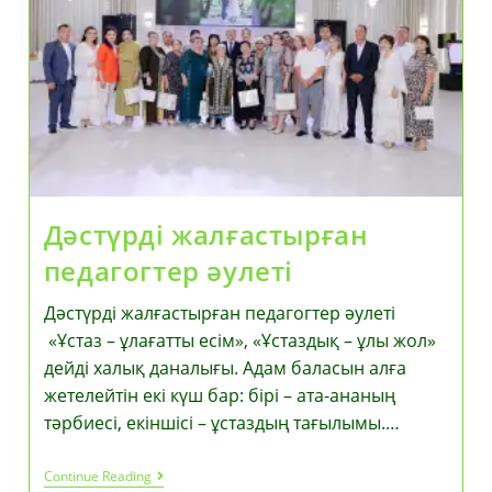
Идеясын
Қолдайды»
Дәстүрді жалғастырған
педагогтер әулеті
Дәстүрді жалғастырған педагогтер әулеті
«Ұстаз – ұлағатты есім», «Ұстаздық – ұлы жол»
дейді халық даналығы. Адам баласын алға
жетелейтін екі күш бар: бірі – ата-ананың
тәрбиесі, екіншісі – ұстаздың тағылымы.…
Дәстүрді
Continue Reading