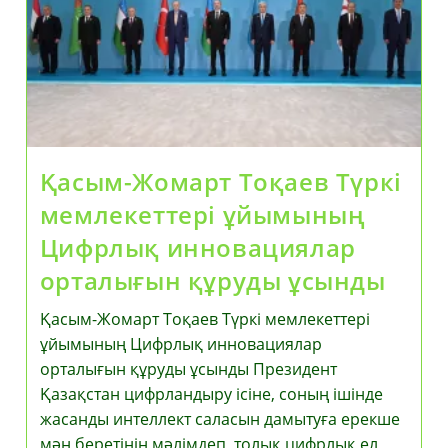
Бағдарын
Толық
Іске
Асыруға
Баса
Мән
Беруіміз
Қажет»
Қасым-Жомарт Тоқаев Түркі
мемлекеттері ұйымының
Цифрлық инновациялар
орталығын құруды ұсынды
Қасым-Жомарт Тоқаев Түркі мемлекеттері
ұйымының Цифрлық инновациялар
орталығын құруды ұсынды Президент
Қазақстан цифрландыру ісіне, соның ішінде
жасанды интеллект саласын дамытуға ерекше
мән беретінін мәлімдеп, толық цифрлық ел