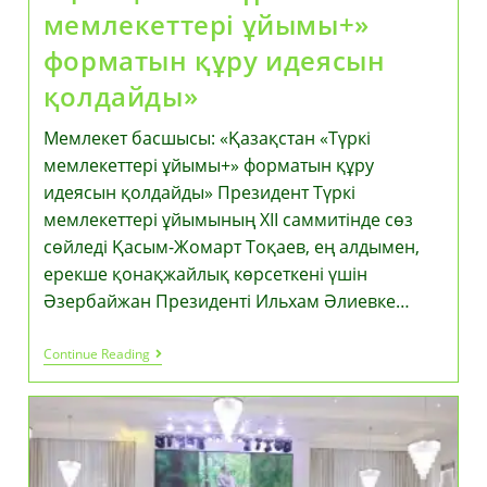
мемлекеттері ұйымы+»
форматын құру идеясын
қолдайды»
Мемлекет басшысы: «Қазақстан «Түркі
мемлекеттері ұйымы+» форматын құру
идеясын қолдайды» Президент Түркі
мемлекеттері ұйымының ХІІ саммитінде сөз
сөйледі Қасым-Жомарт Тоқаев, ең алдымен,
ерекше қонақжайлық көрсеткені үшін
Әзербайжан Президенті Ильхам Әлиевке…
Мемлекет
Continue Reading
Басшысы:
«Қазақстан
«Түркі
Мемлекеттері
Ұйымы+»
Форматын
Құру