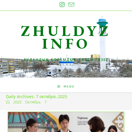
Skip
to
content
ZHULDYZ
INFO
АУДАНДЫҚ ҚОҒАМДЫҚ-САЯСИ ГАЗЕТ
MENU
Daily Archives: 7 октября, 2025
2025
Октябрь
7