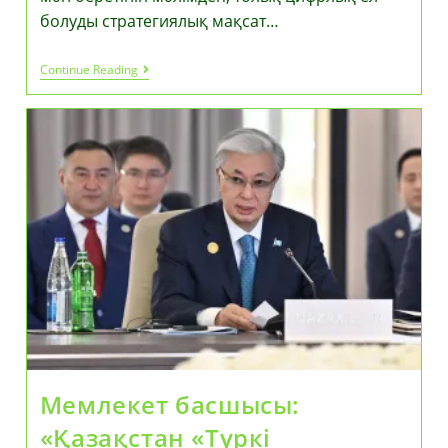
болуды стратегиялық мақсат…
Қасым-
Continue Reading
Жомарт
Тоқаев
Түркі
Мемлекеттері
Ұйымының
Цифрлық
Инновациялар
Орталығын
Құруды
Ұсынды
Мемлекет басшысы:
«Қазақстан «Түркі