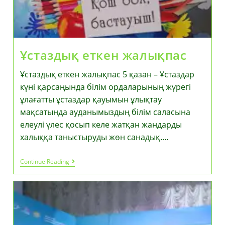
Ұстаздық еткен жалықпас
Ұстаздық еткен жалықпас 5 қазан – Ұстаздар
күні қарсаңында білім ордаларының жүрегі
ұлағатты ұстаздар қауымын ұлықтау
мақсатында ауданымыздың білім саласына
елеулі үлес қосып келе жатқан жандарды
халыққа таныстыруды жөн санадық.…
Ұстаздық
Continue Reading
Еткен
Жалықпас