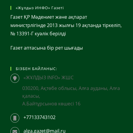
«Жұлдыз ИНФО» Газеті
Газет ҚР Мәдениет және ақпарат
министрлігінде 2013 жылғы 19 ақпанда тіркеліп,
№ 13391-Г куәлік берілді
Газет аптасына бір рет шығады
БІЗБЕН БАЙЛАНЫС:
«ЖҰЛДЫЗ INFO» ЖШС
030200, Ақтөбе облысы, Алға ауданы, Алға
қаласы,
А.Байтұрсынов көшесі 16
+77133743102
alga.gazet@mail.ru