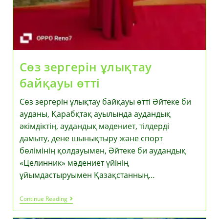
Сөз зергерін ұлықтау
байқауы өтті
Сөз зергерін ұлықтау байқауы өтті Әйтеке би
ауданы, Қарабқтақ ауылында аудандық
әкімдіктің, аудандық мәдениет, тілдерді
дамыту, дене шынықтыру және спорт
бөлімінің қолдауымен, Әйтеке би аудандық
«Целинник» мәдениет үйінің
ұйымдастыруымен Қазақстанның…
Сөз
Continue Reading
Зергерін
Ұлықтау