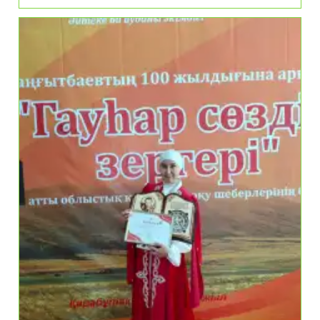
Жалғастырған
Педагогтер
Әулеті