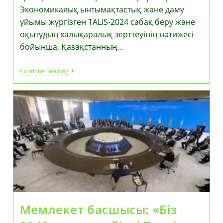
Экономикалық ынтымақтастық және даму
ұйымы жүргізген TALIS-2024 сабақ беру және
оқытудың халықаралық зерттеуінің нәтижесі
бойынша, Қазақстанның…
Президент
Continue Reading
Бастамаларын
Жүзеге
Асыру:
ЭЫДҰ-
Ның
Білім
Беру
Саласындағы
Зерттеулерінде
Қазақстан
Өз
Позициясын
Жақсарта
Түсті
Мемлекет басшысы: «Біз