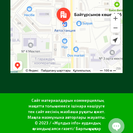
Сайт материалдарын коммерциялық
мақсатта толық немесе ішінара көшіруге
тек сайт иесінің жазбаша рұқсаты қажет.
Мақала мазмұнына авторлары жауапты.
© 2023 / «Жұлдыз info» аудандық
қоғамдық-саяси газеті/ Барлық құқықтар