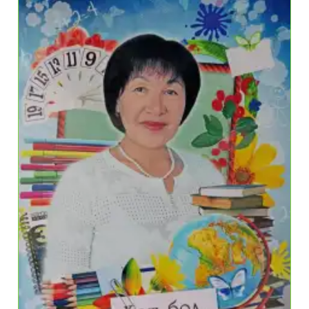
Байқауы
Өтті