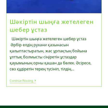
Шәкіртін шыңға жетелеген
шебер ұстаз
Шәкіртін шыңға жетелеген шебер ұстаз
Әрбір елдің рухани қазынасын
қалыптастыратын, жас ұрпақтың бойына
ұлттық болмысты сіңіретін ұстаздар
қауымының орны қашан да бөлек. Әсіресе,
сөз құдіретін терең түсініп, тілдің…
Шәкіртін
Continue Reading
Шыңға
Жетелеген
Шебер
Ұстаз