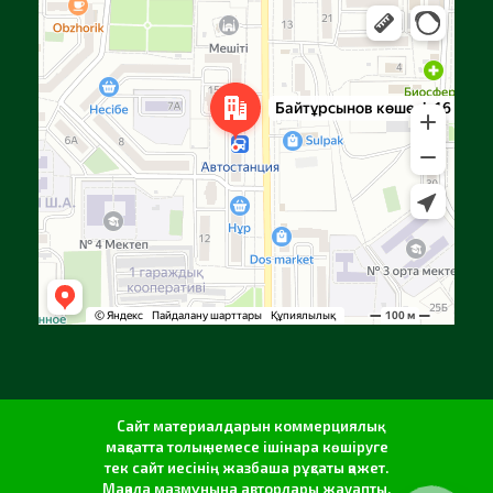
Алға
Яндекс Карталар — көлік, навигация, орындарды іздеу
Сайт материалдарын коммерциялық
мақсатта толық немесе ішінара көшіруге
тек сайт иесінің жазбаша рұқсаты қажет.
Мақала мазмұнына авторлары жауапты.