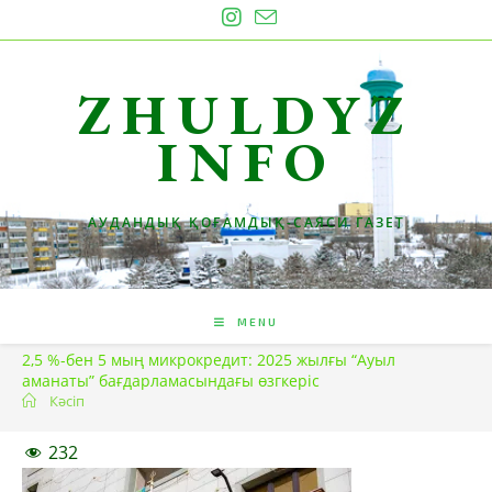
Skip
to
content
ZHULDYZ
INFO
АУДАНДЫҚ ҚОҒАМДЫҚ-САЯСИ ГАЗЕТ
MENU
2,5 %-бен 5 мың микрокредит: 2025 жылғы “Ауыл
аманаты” бағдарламасындағы өзгкеріс
Кәсіп
232