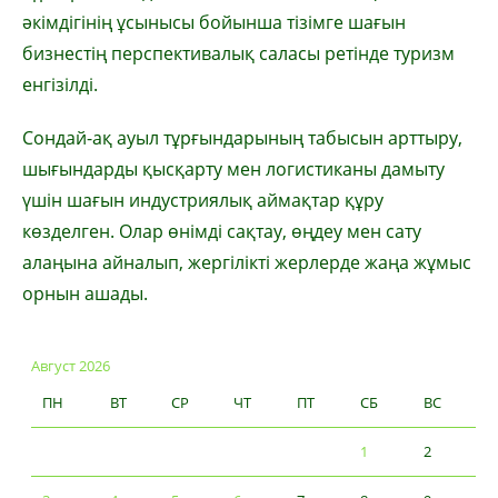
әкімдігінің ұсынысы бойынша тізімге шағын
бизнестің перспективалық саласы ретінде туризм
енгізілді.
Сондай-ақ ауыл тұрғындарының табысын арттыру,
шығындарды қысқарту мен логистиканы дамыту
үшін шағын индустриялық аймақтар құру
көзделген. Олар өнімді сақтау, өңдеу мен сату
алаңына айналып, жергілікті жерлерде жаңа жұмыс
орнын ашады.
Август 2026
ПН
ВТ
СР
ЧТ
ПТ
СБ
ВС
1
2