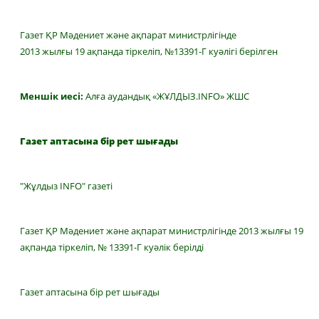
Газет ҚР Мәдениет және ақпарат министрлігінде
2013 жылғы 19 ақпанда тіркеліп, №13391-Г куәлігі берілген
Меншік иесі:
Алға аудандық «ЖҰЛДЫЗ.INFO» ЖШС
Газет аптасына бір рет шығады
"Жұлдыз INFO" газеті
Газет ҚР Мәдениет және ақпарат министрлігінде 2013 жылғы 19
ақпанда тіркеліп, № 13391-Г куәлік берілді
Газет аптасына бір рет шығады