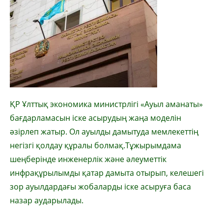
ҚР Ұлттық экономика министрлігі «Ауыл аманаты»
бағдарламасын іске асырудың жаңа моделін
әзірлеп жатыр. Ол ауылды дамытуда мемлекеттің
негізгі қолдау құралы болмақ.Тұжырымдама
шеңберінде инженерлік және әлеуметтік
инфрақұрылымды қатар дамыта отырып, келешегі
зор ауылдардағы жобаларды іске асыруға баса
назар аударылады.