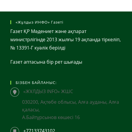
«Жұлдыз ИНФО» Газеті
Газет ҚР Мәдениет және ақпарат
министрлігінде 2013 жылғы 19 ақпанда тіркеліп,
№ 13391-Г куәлік берілді
Газет аптасына бір рет шығады
БІЗБЕН БАЙЛАНЫС:
«ЖҰЛДЫЗ INFO» ЖШС
030200, Ақтөбе облысы, Алға ауданы, Алға
қаласы,
А.Байтұрсынов көшесі 16
+77133743102