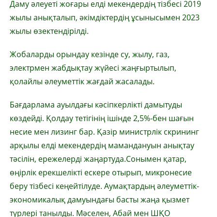
Даму әлеуеті жоғары елді мекендердің тізбесі 2019
жылы анықталып, әкімдіктердің ұсынысымен 2023
жылы өзектендірілді.
Жобаларды орындау кезінде су, жылу, газ,
электрмен жабдықтау жүйесі жаңғыртылып,
қолайлы әлеуметтік жағдай жасалады.
Бағдарлама ауылдағы кәсіпкерлікті дамытуды
көздейді. Қолдау тетігінің ішінде 2,5%-бен шағын
несие мен лизинг бар. Қазір министрлік скрининг
арқылы елді мекендердің мамандануын анықтау
тәсілін, ережелерді жаңартуда.Сонымен қатар,
өңірлік ерекшелікті ескере отырып, микронесие
беру тізбесі кеңейтілуде. Аумақтардың әлеуметтік-
экономикалық дамуындағы басты жаңа қызмет
түрлері танылды. Мәселен, Абай мен ШҚО