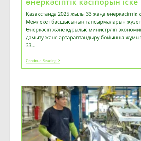
өнеркәсіптік кәсіпорын іск
Қазақстанда 2025 жылы 33 жаңа өнеркәсіптік 
Мемлекет басшысының тапсырмаларын жүзег
Өнеркәсіп және құрылыс министрлігі эконом
дамыту және әртараптандыру бойынша жұмыст
33…
Қазақстанда
Continue Reading
2025
Жылы
33
Жаңа
Өнеркәсіптік
Кәсіпорын
Іске
Қосылды