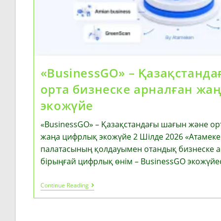
«BusinessGO» – Қазақстанд
орта бизнеске арналған жа
экожүйе
«BusinessGO» – Қазақстандағы шағын және ор
жаңа цифрлық экожүйе 2 Шілде 2026 «Атамеке
палатасының қолдауымен отандық бизнеске а
бірыңғай цифрлық өнім – BusinessGO экожүйес
«BusinessGO»
Continue Reading
–
Қазақстандағы
Шағын
Және