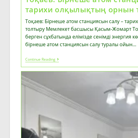
тарихи олқылықтың орнын 
Тоқаев: Бірнеше атом станциясын салу – тар
толтыру Мемлекет басшысы Қасым-Жомарт Тоқа
берген сұхбатында елімізде сенімді энергия к
бірнеше атом станциясын салу туралы ойын…
Тоқаев:
Continue Reading
Бірнеше
Атом
Станциясын
Салу
–
Тарихи
Олқылықтың
Орнын
Толтыру