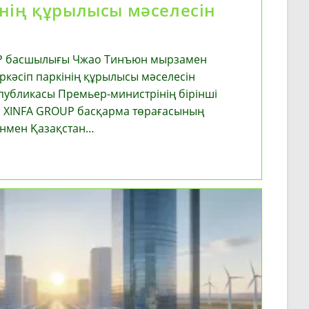
інің құрылысы мәселесін
UP басшылығы Чжао Тинъюн мырзамен
кәсіп паркінің құрылысы мәселесін
публикасы Премьер-министрінің бірінші
 XINFA GROUP басқарма төрағасының
нмен Қазақстан…