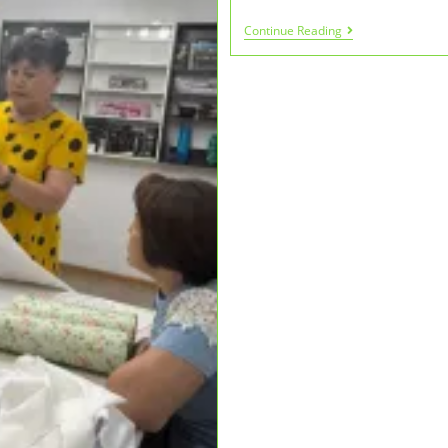
КӘСІПКЕРЛЕРД
Continue Reading
ЗАҢДЫ
МҮДДЕЛЕРІ
БАСТЫ
НАЗАРДА