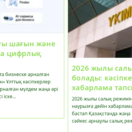
ағы шағын және
ңа цифрлық
2026 жылы салы
та бизнеске арналған
болады: кәсіпк
н» Ұлттық кәсіпкерлер
хабарлама тап
рналған мүлдем жаңа әрі
і іске…
2026 жылы салық режимін 
наурызға дейін хабарлам
бастап Қазақстанда жаңа 
сәйкес арнаулы салық ре