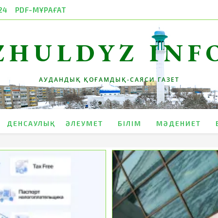
24
PDF-МҰРАҒАТ
ZHULDYZ INF
АУДАНДЫҚ ҚОҒАМДЫҚ-САЯСИ ГАЗЕТ
ДЕНСАУЛЫҚ
ӘЛЕУМЕТ
БІЛІМ
МӘДЕНИЕТ