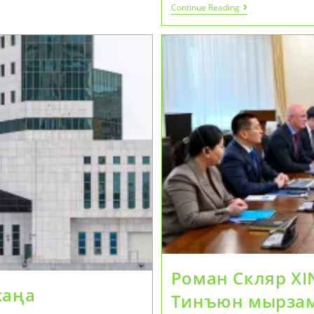
2026
Continue Reading
Жылы
Салық
Режимін
Қалай
Таңдауға
Болады:
Кәсіпкерлер
1
Наурызға
Дейін
Хабарлама
Тапсыруы
Қажет
Роман Скляр X
жаңа
Тинъюн мырзам