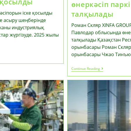
е қосылды
өнеркәсіп парк
талқылады
кәсіпорын іске қосылды
е асыру шеңберінде
Роман Скляр XINFA GRO
иканы индустриялық
Павлодар облысында өнер
ар жүргізуде. 2025 жылы
талқылады Қазақстан Рес
орынбасары Роман Скляр
орынбасары Чжао Тинъю
Роман
Continue Reading
Скляр
XINFA
GROUP
Басшылығы
Чжао
Тинъюн
Мырзамен
Павлодар
Облысында
Өнеркәсіп
Паркінің
Құрылысы
Мәселесін