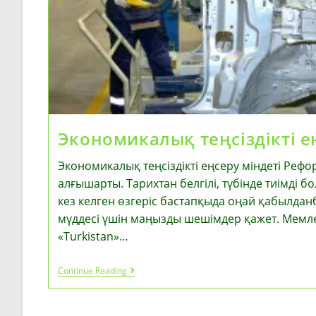
Экономикалық теңсіздікті е
Экономикалық теңсіздікті еңсеру міндеті Реф
алғышарты. Тарихтан белгілі, түбінде тиімді 
кез келген өзгеріс бастапқыда оңай қабылдан
мүддесі үшін маңызды шешімдер қажет. Мемл
«Turkistan»…
Экономикалық
Continue Reading
Теңсіздікті
Еңсеру
Міндеті