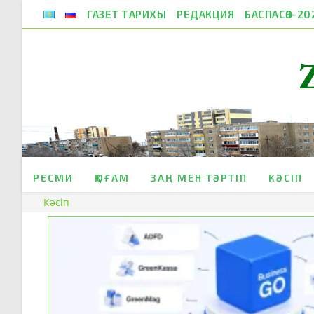
Skip
ГАЗЕТ ТАРИХЫ
РЕДАКЦИЯ
БАСПАСӨЗ-20
to
content
РЕСМИ
ҚОҒАМ
ЗАҢ МЕН ТӘРТІП
КӘСІП
Кәсіп