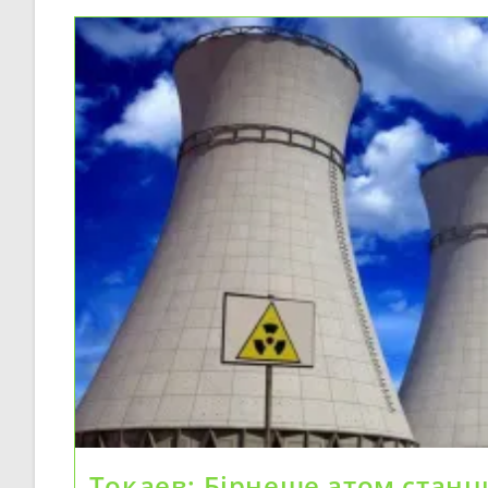
Тоқаев: Бірнеше атом станц