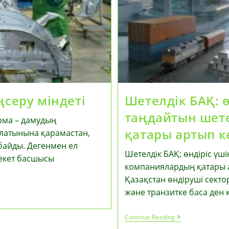
Талқылады
ңсеру міндеті
Шетелдік БАҚ: 
таңдайтын шет
орма – дамудың
қатары артып к
болатынына қарамастан,
байды. Дегенмен ел
Шетелдік БАҚ: өндіріс үш
екет басшысы
компаниялардың қатары а
Қазақстан өндіруші сект
және транзитке баса ден
Шетелдік
Continue Reading
БАҚ: