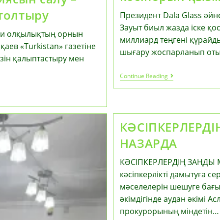
толтыру
Президент Dala Glass әйн
Зауыт биыл жазда іске қо
ихи олқылықтың орнын
миллиард теңгені құрай
ев «Turkistan» газетіне
шығару жоспарланып оты
өзін қалыптастыру мен
Президент
Continue Reading
Dala
Glass
Әйнек
Өндіретін
Кәсіпорын
Қызметімен
КӘСІПКЕРЛЕРДІ
Танысты
НАЗАРДА
КӘСІПКЕРЛЕРДІҢ ЗАҢДЫ 
кәсіпкерлікті дамытуға сер
мәселелерін шешуге бағыт
әкімдігінде аудан әкімі 
прокурорының міндетін…