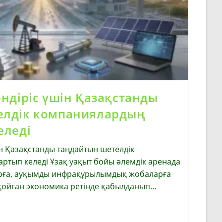
өндіріс үшін Қазақстанды
елдік компаниялардың
еледі
ін Қазақстанды таңдайтын шетелдік
ртып келеді Ұзақ уақыт бойы әлемдік аренада
орға, ауқымды инфрақұрылымдық жобаларға
 қойған экономика ретінде қабылданып…