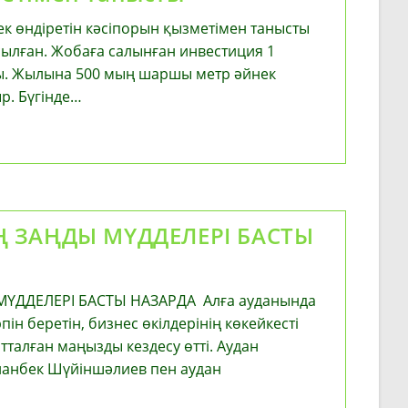
ек өндіретін кәсіпорын қызметімен танысты
сылған. Жобаға салынған инвестиция 1
ды. Жылына 500 мың шаршы метр әйнек
р. Бүгінде…
Ң ЗАҢДЫ МҮДДЕЛЕРІ БАСТЫ
МҮДДЕЛЕРІ БАСТЫ НАЗАРДА Алға ауданында
пін беретін, бизнес өкілдерінің көкейкесті
талған маңызды кездесу өтті. Аудан
Асланбек Шүйіншәлиев пен аудан