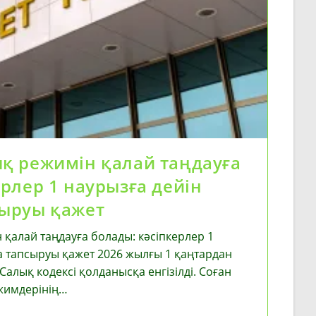
қ режимін қалай таңдауға
ерлер 1 наурызға дейін
сыруы қажет
қалай таңдауға болады: кәсіпкерлер 1
а тапсыруы қажет 2026 жылғы 1 қаңтардан
Салық кодексі қолданысқа енгізілді. Соған
жимдерінің…