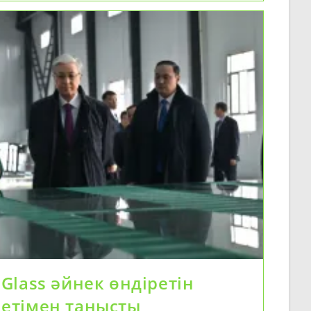
ың
Glass әйнек өндіретін
етімен танысты