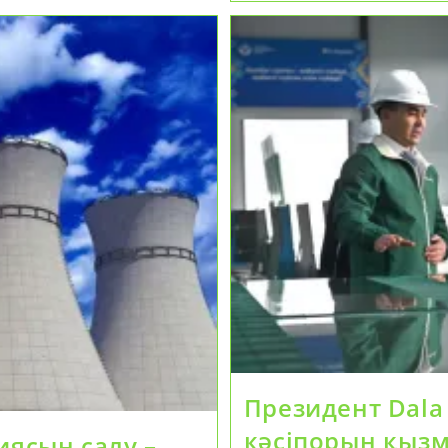
Өндіріс
Үшін
Қазақстанды
Таңдайтын
Шетелдік
Компаниялард
Қатары
Артып
Келеді
Президент Dala 
кәсіпорын қызм
иясын салу –