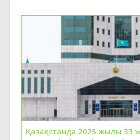
Орта
Бизнеске
Арналған
Жаңа
Цифрлық
Экожүйе
Қазақстанда 2025 жылы 33 