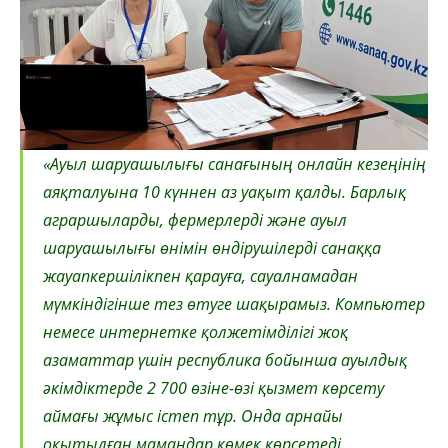
«Ауыл шаруашылығы санағының онлайн кезеңінің
аяқталуына 10 күннен аз уақыт қалды. Барлық
аграршыларды, фермерлерді және ауыл
шаруашылығы өнімін өндірушілерді санаққа
жауапкершілікпен қарауға, сауалнамадан
мүмкіндігінше тез өтуге шақырамыз. Компьютер
немесе интернетке қолжетімділігі жоқ
азаматтар үшін республика бойынша ауылдық
әкімдіктерде 2 700 өзіне-өзі қызмет көрсету
аймағы жұмыс істеп тұр. Онда арнайы
оқытылған мамандар көмек көрсетеді.