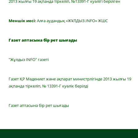
2013 жылғы 19 ақпанда тіркеліп, №13391-Г куәлігі берілген
Меншік иесі:
Алға аудандық «ЖҰЛДЫЗ.INFO» ЖШС
Газет аптасына бір рет шығады
"Жұлдыз INFO" газеті
Газет ҚР Мәдениет және ақпарат министрлігінде 2013 жылғы 19
ақпанда тіркеліп, № 13391-Г куәлік берілді
Газет аптасына бір рет шығады