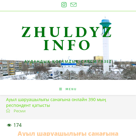
Skip
to
content
ZHULDYZ
INFO
АУДАНДЫҚ ҚОҒАМДЫҚ-САЯСИ ГАЗЕТ
MENU
Ауыл шаруашылығы санағына онлайн 390 мың
респондент қатысты
Ресми
174
Ауыл шаруашылығы санағына