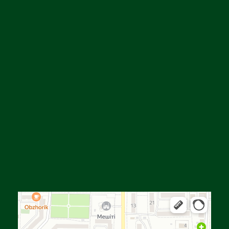
Алға
Яндекс Карталар — көлік, навигация, орындарды іздеу