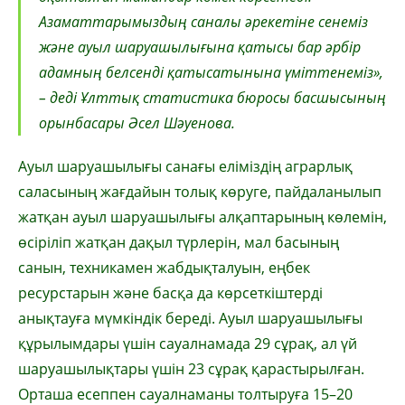
Азаматтарымыздың саналы әрекетіне сенеміз
және ауыл шаруашылығына қатысы бар әрбір
адамның белсенді қатысатынына үміттенеміз»,
– деді Ұлттық статистика бюросы басшысының
орынбасары Әсел Шәуенова.
Ауыл шаруашылығы санағы еліміздің аграрлық
саласының жағдайын толық көруге, пайдаланылып
жатқан ауыл шаруашылығы алқаптарының көлемін,
өсіріліп жатқан дақыл түрлерін, мал басының
санын, техникамен жабдықталуын, еңбек
ресурстарын және басқа да көрсеткіштерді
анықтауға мүмкіндік береді. Ауыл шаруашылығы
құрылымдары үшін сауалнамада 29 сұрақ, ал үй
шаруашылықтары үшін 23 сұрақ қарастырылған.
Орташа есеппен сауалнаманы толтыруға 15–20