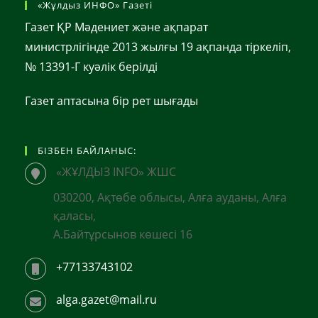
«Жұлдыз ИНФО» Газеті
Газет ҚР Мәдениет және ақпарат
министрлігінде 2013 жылғы 19 ақпанда тіркеліп,
№ 13391-Г куәлік берілді
Газет аптасына бір рет шығады
БІЗБЕН БАЙЛАНЫС:
«ЖҰЛДЫЗ INFO» ЖШС
030200, Ақтөбе облысы, Алға ауданы, Алға
қаласы,
А.Байтұрсынов көшесі 16
+77133743102
alga.gazet@mail.ru