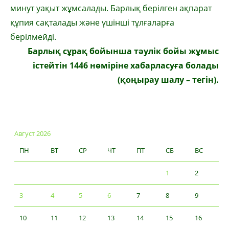
минут уақыт жұмсалады. Барлық берілген ақпарат
құпия сақталады және үшінші тұлғаларға
берілмейді.
Барлық сұрақ бойынша тәулік бойы жұмыс
істейтін 1446 нөміріне хабарласуға болады
(қоңырау шалу – тегін).
Август 2026
ПН
ВТ
СР
ЧТ
ПТ
СБ
ВС
1
2
3
4
5
6
7
8
9
10
11
12
13
14
15
16