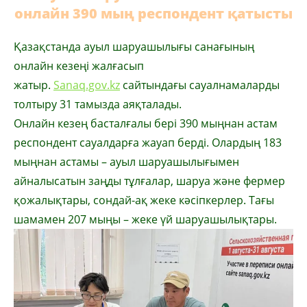
онлайн 390 мың респондент қатысты
Қазақстанда ауыл шаруашылығы санағының
онлайн кезеңі жалғасып
жатыр.
Sanaq.gov.kz
сайтындағы сауалнамаларды
толтыру 31 тамызда аяқталады.
Онлайн кезең басталғалы бері 390 мыңнан астам
респондент сауалдарға жауап берді. Олардың 183
мыңнан астамы – ауыл шаруашылығымен
айналысатын заңды тұлғалар, шаруа және фермер
қожалықтары, сондай-ақ жеке кәсіпкерлер. Тағы
шамамен 207 мыңы – жеке үй шаруашылықтары.