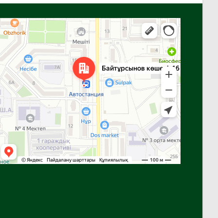
Алға
Яндекс Карталар — көлік, навигация, орындарды іздеу