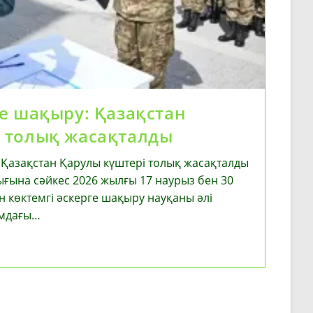
ге шақыру: Қазақстан
 толық жасақталды
 Қазақстан Қарулы күштері толық жасақталды
ығына сәйкес 2026 жылғы 17 наурыз бен 30
 көктемгі әскерге шақыру науқаны әлі
ымдағы…