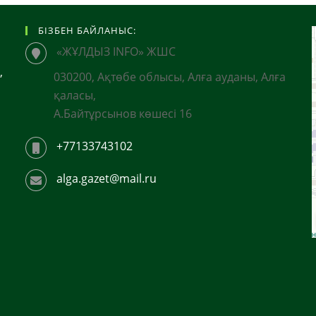
Толық
Жасақталды
БІЗБЕН БАЙЛАНЫС:
«ЖҰЛДЫЗ INFO» ЖШС
,
030200, Ақтөбе облысы, Алға ауданы, Алға
қаласы,
А.Байтұрсынов көшесі 16
+77133743102
alga.gazet@mail.ru