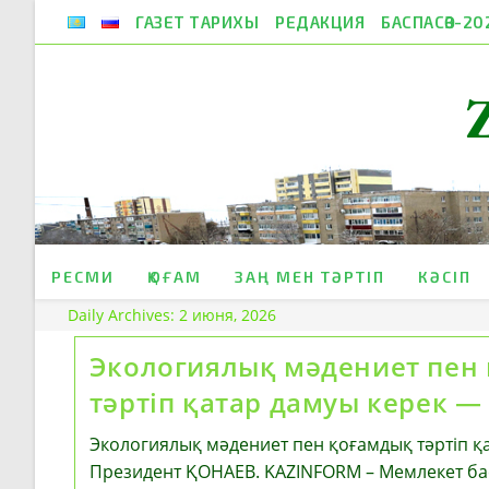
Skip
ГАЗЕТ ТАРИХЫ
РЕДАКЦИЯ
БАСПАСӨЗ-20
to
content
РЕСМИ
ҚОҒАМ
ЗАҢ МЕН ТӘРТІП
КӘСІП
Daily Archives: 2 июня, 2026
Экологиялық мәдениет пен
тәртіп қатар дамуы керек —
Экологиялық мәдениет пен қоғамдық тәртіп қ
Президент ҚОНАЕВ. KAZINFORM – Мемлекет ба