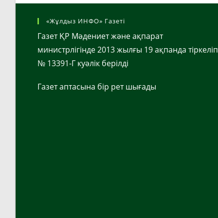
Жасар
Әміреге
Мемлекет
«Жұлдыз ИНФО» Газеті
Басшысының
Алғыс
Газет ҚР Мәдениет және ақпарат
Хаты
министрлігінде 2013 жылғы 19 ақпанда тіркеліп
Табыс
Етілді
№ 13391-Г куәлік берілді
Газет аптасына бір рет шығады