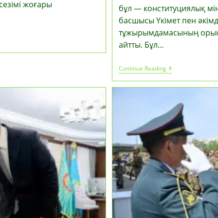
сезімі жоғары
бұл — конституциялық м
басшысы Үкімет пен әкімд
тұжырымдамасының орынд
айтты. Бұл…
Мемлекет
Continue Reading
Басшысы:
Таза
Қазақстан
Тұжырымдама
Орындалуы,
Бұл
—
Конституциял
Міндет