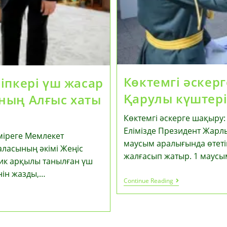
Көктемгі әскер
іпкері үш жасар
Қарулы күштері
ның Алғыс хаты
Көктемгі әскерге шақыру:
Елімізде Президент Жарл
міреге Мемлекет
маусым аралығында өтетін
аласының әкімі Жеңіс
жалғасып жатыр. 1 маус
ик арқылы танылған үш
нін жазды,…
Көктемгі
Continue Reading
Әскерге
Шақыру:
Қазақстан
Қарулы
Күштері