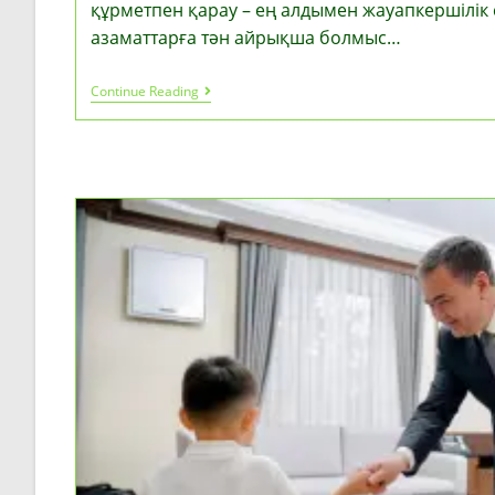
құрметпен қарау – ең алдымен жауапкершілік 
азаматтарға тән айрықша болмыс…
Экологиялық
Continue Reading
Мәдениет
Пен
Қоғамдық
Тәртіп
Қатар
Дамуы
Керек
—
Президент