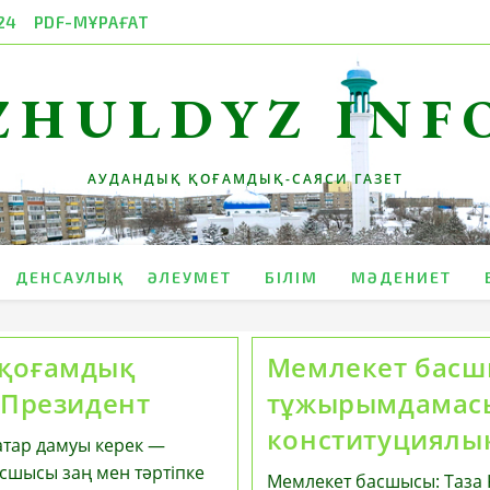
24
PDF-МҰРАҒАТ
ZHULDYZ INF
АУДАНДЫҚ ҚОҒАМДЫҚ-САЯСИ ГАЗЕТ
ДЕНСАУЛЫҚ
ӘЛЕУМЕТ
БІЛІМ
МӘДЕНИЕТ
 қоғамдық
Мемлекет басшы
 Президент
тұжырымдамасы
конституциялы
атар дамуы керек —
сшысы заң мен тәртіпке
Мемлекет басшысы: Таза