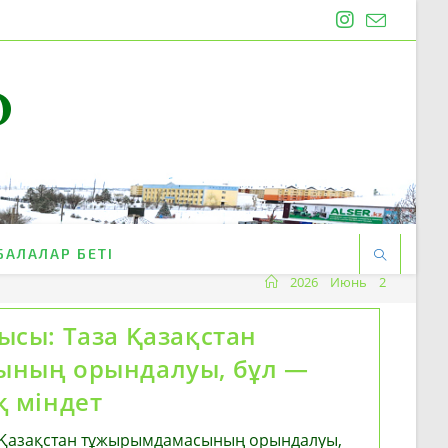
O
БАЛАЛАР БЕТІ
2026
Июнь
2
сы: Таза Қазақстан
ның орындалуы, бұл —
қ міндет
 Қазақстан тұжырымдамасының орындалуы,