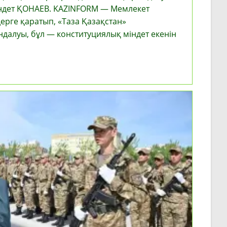
індет ҚОНАЕВ. KAZINFORM — Мемлекет
ерге қаратып, «Таза Қазақстан»
алуы, бұл — конституциялық міндет екенін
сының
ық