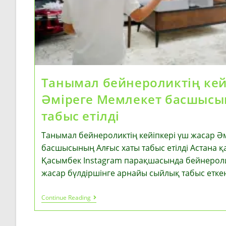
Танымал бейнероликтің кей
Әміреге Мемлекет басшысы
табыс етілді
Танымал бейнероликтің кейіпкері үш жасар Ә
басшысының Алғыс хаты табыс етілді Астана қ
Қасымбек Instagram парақшасында бейнерол
жасар бүлдіршінге арнайы сыйлық табыс етке
Танымал
Continue Reading
Бейнероликтің
Кейіпкері
Үш