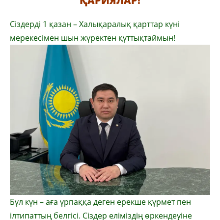
ҚАРИЯЛАР!
Сіздерді 1 қазан – Халықаралық қарттар күні
мерекесімен шын жүректен құттықтаймын!
Бұл күн – аға ұрпаққа деген ерекше құрмет пен
ілтипаттың белгісі. Сіздер еліміздің өркендеуіне