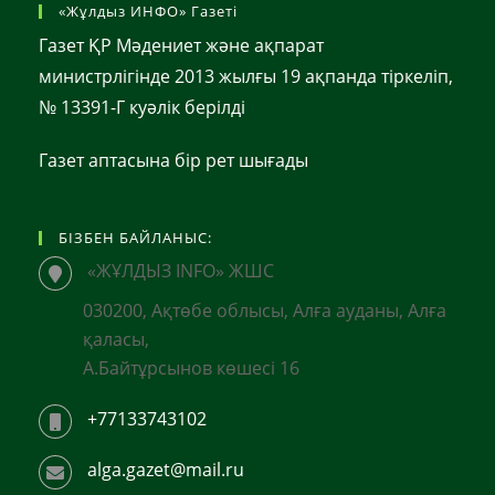
«Жұлдыз ИНФО» Газеті
Газет ҚР Мәдениет және ақпарат
министрлігінде 2013 жылғы 19 ақпанда тіркеліп,
№ 13391-Г куәлік берілді
Газет аптасына бір рет шығады
БІЗБЕН БАЙЛАНЫС:
«ЖҰЛДЫЗ INFO» ЖШС
030200, Ақтөбе облысы, Алға ауданы, Алға
қаласы,
А.Байтұрсынов көшесі 16
+77133743102
alga.gazet@mail.ru