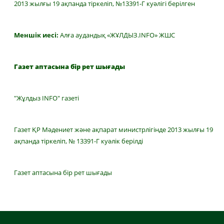
2013 жылғы 19 ақпанда тіркеліп, №13391-Г куәлігі берілген
Меншік иесі:
Алға аудандық «ЖҰЛДЫЗ.INFO» ЖШС
Газет аптасына бір рет шығады
"Жұлдыз INFO" газеті
Газет ҚР Мәдениет және ақпарат министрлігінде 2013 жылғы 19
ақпанда тіркеліп, № 13391-Г куәлік берілді
Газет аптасына бір рет шығады