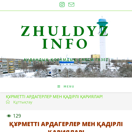
Skip
to
content
ZHULDYZ
INFO
АУДАНДЫҚ ҚОҒАМДЫҚ-САЯСИ ГАЗЕТ
MENU
ҚҰРМЕТТІ АРДАГЕРЛЕР МЕН ҚАДІРЛІ ҚАРИЯЛАР!
Құттықтау
129
ҚҰРМЕТТІ АРДАГЕРЛЕР МЕН ҚАДІРЛІ