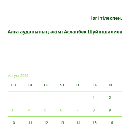
Ізгі тілекпен,
А
лға а
удан
ының
әкімі Асланбек Шүйіншәлиев
Август 2026
ПН
ВТ
СР
ЧТ
ПТ
СБ
ВС
1
2
3
4
5
6
7
8
9
10
11
12
13
14
15
16