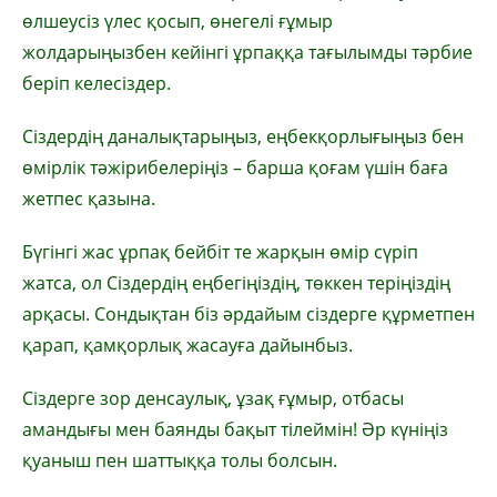
өлшеусіз үлес қосып, өнегелі ғұмыр
жолдарыңызбен кейінгі ұрпаққа тағылымды тәрбие
беріп келесіздер.
Сіздердің даналықтарыңыз, еңбекқорлығыңыз бен
өмірлік тәжірибелеріңіз – барша қоғам үшін баға
жетпес қазына.
Бүгінгі жас ұрпақ бейбіт те жарқын өмір сүріп
жатса, ол Сіздердің еңбегіңіздің, төккен теріңіздің
арқасы. Сондықтан біз әрдайым сіздерге құрметпен
қарап, қамқорлық жасауға дайынбыз.
Сіздерге зор денсаулық, ұзақ ғұмыр, отбасы
амандығы мен баянды бақыт тілеймін! Әр күніңіз
қуаныш пен шаттыққа толы болсын.