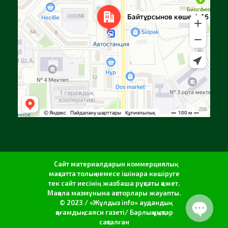
Сайт материалдарын коммерциялық
мақсатта толық немесе ішінара көшіруге
тек сайт иесінің жазбаша рұқсаты қажет.
Мақала мазмұнына авторлары жауапты.
© 2023 / «Жұлдыз info» аудандық
қоғамдық-саяси газеті/ Барлық құқықтар
сақталған