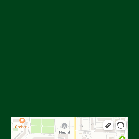
Алға
Яндекс Карталар — көлік, навигация, орындарды іздеу