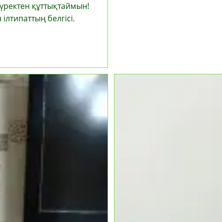
үректен құттықтаймын!
ілтипаттың белгісі.