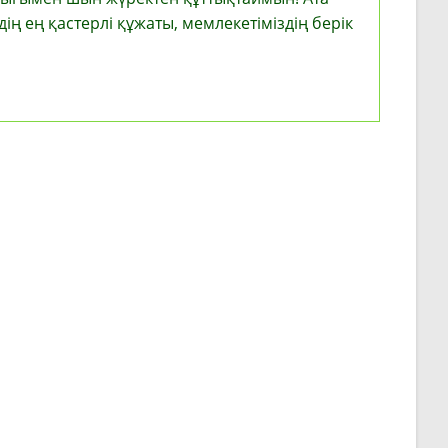
дің ең қастерлі құжаты, мемлекетіміздің берік