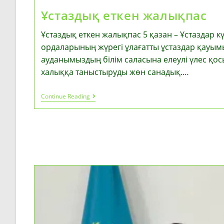
Ұстаздық еткен жалықпас
Ұстаздық еткен жалықпас 5 қазан – Ұстаздар к
ордаларының жүрегі ұлағатты ұстаздар қауым
ауданымыздың білім саласына елеулі үлес қо
халыққа таныстыруды жөн санадық.…
Ұстаздық
Continue Reading
Еткен
Жалықпас