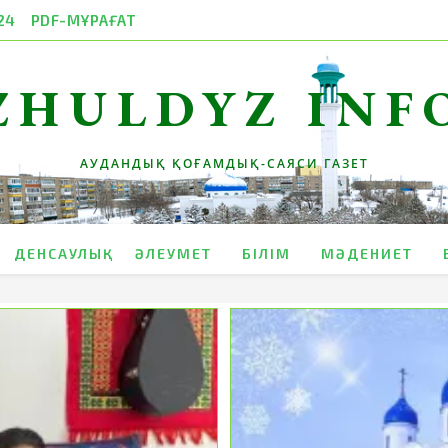
24
PDF-МҰРАҒАТ
ZHULDYZ INF
АУДАНДЫҚ ҚОҒАМДЫҚ-САЯСИ ГАЗЕТ
ДЕНСАУЛЫҚ
ӘЛЕУМЕТ
БІЛІМ
МӘДЕНИЕТ