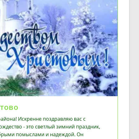
стово
на! Искренне поздравляю вас с
ждество - это светлый зимний праздник,
брыми помыслами и надеждой. Он