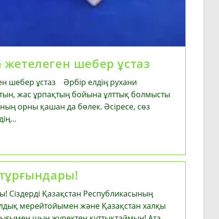
 жетелеген шебер ұстаз
н шебер ұстаз Әрбір елдің рухани
тын, жас ұрпақтың бойына ұлттық болмысты
ының орны қашан да бөлек. Әсіресе, сөз
лдің…
 тұрғындары!
ы! Сіздерді Қазақстан Республикасының
лдық мерейтойымен және Қазақстан халқы
ығымен шын жүректен құттықтаймын! Ата