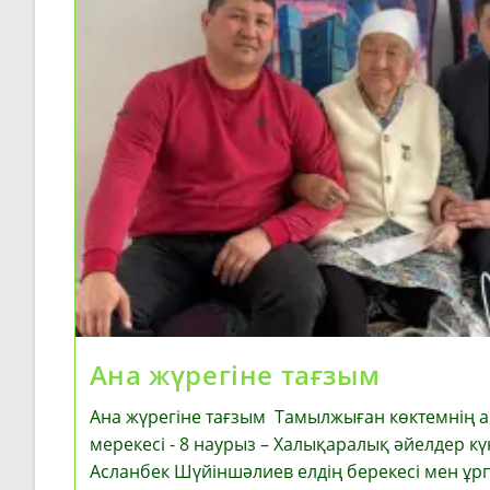
Ана жүрегіне тағзым
Ана жүрегіне тағзым Тамылжыған көктемнің 
мерекесі - 8 наурыз – Халықаралық әйелдер кү
Асланбек Шүйіншәлиев елдің берекесі мен ұр