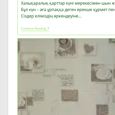
Халықаралық қарттар күні мерекесімен шын ж
Бұл күн – аға ұрпаққа деген ерекше құрмет пен 
Сіздер еліміздің өркендеуіне…
ҚҰРМЕТТІ
Continue Reading
АРДАГЕРЛЕР
МЕН
ҚАДІРЛІ
ҚАРИЯЛАР!