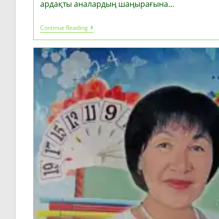
ардақты аналардың шаңырағына…
Ана
Continue Reading
Жүрегіне
Тағзым