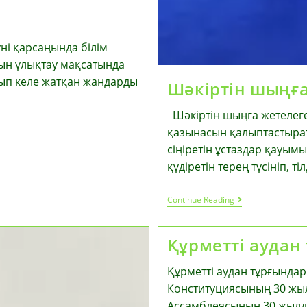
үні қарсаңында білім
ын ұлықтау мақсатында
сып келе жатқан жандарды
Шәкіртін шыңға
Шәкіртін шыңға жетелеге
қазынасын қалыптастыра
сіңіретін ұстаздар қауым
құдіретін терең түсініп, ті
Шәкіртін
Continue Reading
Шыңға
Жетелеген
Шебер
Құрметті аудан
Ұстаз
Құрметті аудан тұрғындар
Конституциясының 30 жы
Ассамблеясының 30 жылд