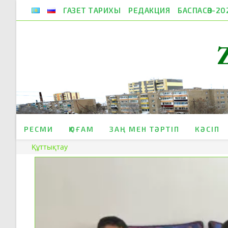
Skip
ГАЗЕТ ТАРИХЫ
РЕДАКЦИЯ
БАСПАСӨЗ-20
to
content
РЕСМИ
ҚОҒАМ
ЗАҢ МЕН ТӘРТІП
КӘСІП
Құттықтау