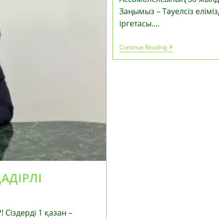
Заңымыз – Тәуелсіз еліміз
іргетасы.…
Құрметті
Continue Reading
Аудан
Тұрғындары!
АДІРЛІ
Сіздерді 1 қазан –