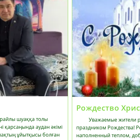
Рождество Хри
арайлы шуаққа толы
Уважаемые жители райо
ні қарсаңында аудан әкімі
праздником Рождества! Ро
пақтың ұйытқысы болған
наполненный теплом, до