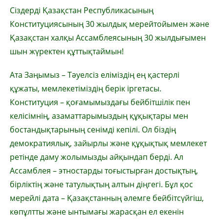
Сіздерді Қазақстан Республикасының
Конституциясының 30 жылдық мерейтойымен және
Қазақстан халқы Ассамблеясының 30 жылдығымен
шын жүректен құттықтаймын!
Ата Заңымыз – Тәуелсіз еліміздің ең қастерлі
құжаты, мемлекетіміздің берік іргетасы.
Конституция – қоғамымыздағы бейбітшілік пен
келісімнің, азаматтарымыздың құқықтары мен
бостандықтарының сенімді кепілі. Ол біздің
демократиялық, зайырлы және құқықтық мемлекет
ретінде даму жолымызды айқындап берді. Ал
Ассамблея – этностарды тоғыстырған достықтың,
бірліктің және татулықтың алтын діңгегі. Бұл қос
мерейлі дата – Қазақстанның әлемге бейбітсүйгіш,
көпұлтты және ынтымағы жарасқан ел екенін