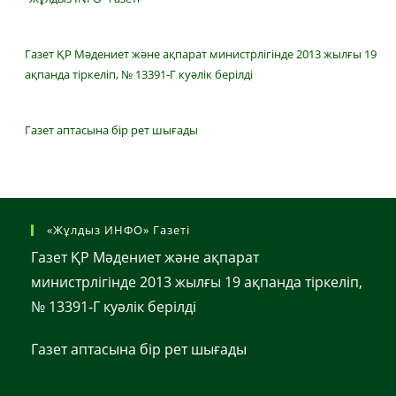
Газет ҚР Мәдениет және ақпарат министрлігінде 2013 жылғы 19
ақпанда тіркеліп, № 13391-Г куәлік берілді
Газет аптасына бір рет шығады
«Жұлдыз ИНФО» Газеті
Газет ҚР Мәдениет және ақпарат
министрлігінде 2013 жылғы 19 ақпанда тіркеліп,
№ 13391-Г куәлік берілді
Газет аптасына бір рет шығады