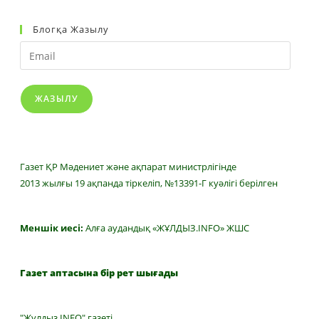
Блогқа Жазылу
Email
ЖАЗЫЛУ
Газет ҚР Мәдениет және ақпарат министрлігінде
2013 жылғы 19 ақпанда тіркеліп, №13391-Г куәлігі берілген
Меншік иесі:
Алға аудандық «ЖҰЛДЫЗ.INFO» ЖШС
Газет аптасына бір рет шығады
"Жұлдыз INFO" газеті