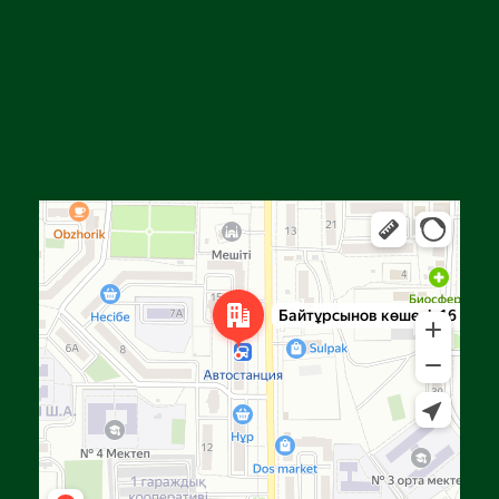
Алға
Яндекс Карталар — көлік, навигация, орындарды іздеу