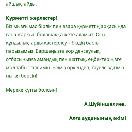
айшықтайды.
Құрметті жерлестер!
Біз мызғымас бірлік пен өзара құрметтің арқасында
ғана жарқын болашаққа жете аламыз. Осы
құндылықтарды қастерлеу – біздің басты
парызымыз. Баршаңызға зор денсаулық,
отбасыңызға амандық пен шаттық, еңбектеріңізге
мол табыс тілеймін. Еліміз өркендеп, тәуелсіздігіміз
нығая берсін!
Мереке құтты болсын!
А.Шүйіншәлиев,
Алға ауданының әкімі