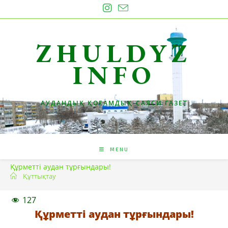
Skip
to
content
ZHULDYZ
INFO
АУДАНДЫҚ ҚОҒАМДЫҚ-САЯСИ ГАЗЕТ
MENU
Құрметті аудан тұрғындары!
Құттықтау
127
Құрметті аудан тұрғындары!