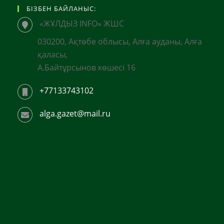
БІЗБЕН БАЙЛАНЫС:
«ЖҰЛДЫЗ INFO» ЖШС
030200, Ақтөбе облысы, Алға ауданы, Алға
қаласы,
А.Байтұрсынов көшесі 16
+77133743102
alga.gazet@mail.ru