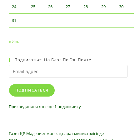
24
25
26
27
28
29
30
31
« Июл
Подписаться На Блог По Эл. Почте
Email
адрес
ПОДПИСАТЬСЯ
Присоединиться к еще 1 подписчику
Газет ҚР Мәдениет және ақпарат министрлігінде