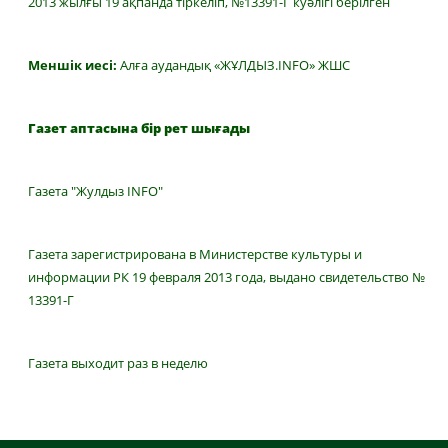
2013 жылғы 19 ақпанда тіркеліп, №13391-Г куәлігі берілген
Меншік иесі:
Алға аудандық «ЖҰЛДЫЗ.INFO» ЖШС
Газет аптасына бір рет шығады
Газета "Жулдыз INFO"
Газета зарегистрирована в Министерстве культуры и
информации РК 19 февраля 2013 года, выдано свидетельство №
13391-Г
Газета выходит раз в неделю