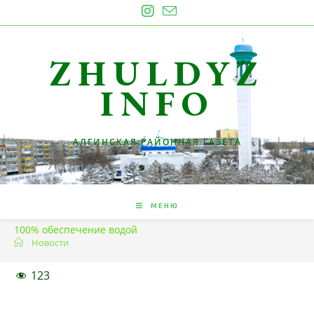
Перейти
к
содержимому
ZHULDYZ
INFO
АЛГИНСКАЯ РАЙОННАЯ ГАЗЕТА
МЕНЮ
100% обеспечение водой
Новости
123