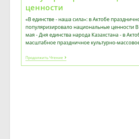
ценности
«В единстве - наша сила»: в Актобе празднич
популяризировало национальные ценности В
мая - Дня единства народа Казахстана - в Акт
масштабное праздничное культурно-массово
«В
Продолжить Чтение
Единстве
—
Наша
Сила»:
В
Актобе
Праздничное
Мероприятие
Популяризировало
Национальные
Ценности