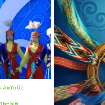
в Актобе
альные