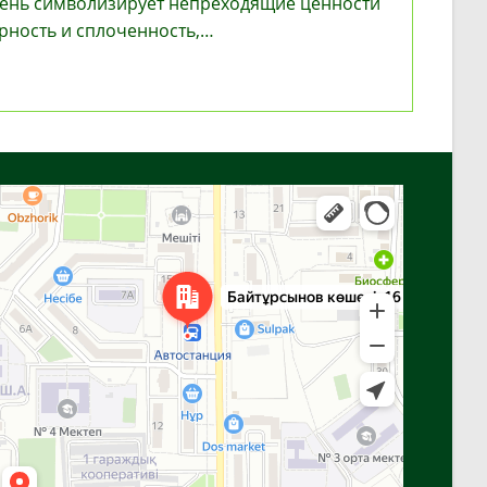
 день символизирует непреходящие ценности
рность и сплоченность,…
ие
Алга
м
Улица Байтурсынова, 16 — Яндекс Карты