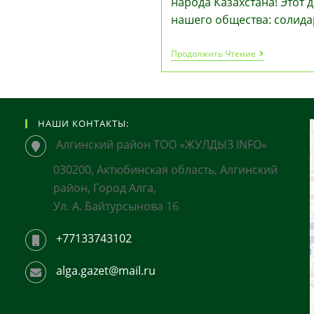
народа Казахстана! Этот
нашего общества: солида
Поздравлен
Продолжить Чтение
Главы
Государства
Касым-
Жомарта
Токаева
С
НАШИ КОНТАКТЫ:
Празднико
Алгинский район ТОО «ЖУЛДЫЗ INFO»
Единства
Народа
Казахстана
030200, Актюбинская область, Алгинский
район, Город Алга,
Ул. А. Байтурсынова 16
+77133743102
alga.gazet@mail.ru