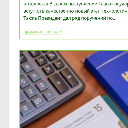
интеллекта В своем выступлении Глава госуда
вступил в качественно новый этап технологи
Также Президент дал ряд поручений по…
Токаев
Продолжить Чтение
Провел
Второе
Заседание
Совета
По
Развитию
Искусственного
Интеллекта