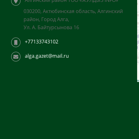
Алгинский район ТОО «ЖУЛДЫЗ INFO»
030200, Актюбинская область, Алгинский
район, Город Алга,
Ул. А. Байтурсынова 16
+77133743102
alga.gazet@mail.ru