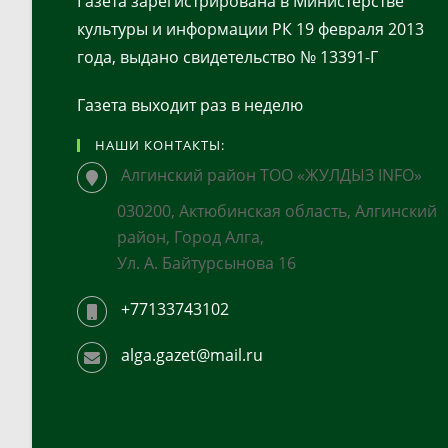
Газета зарегистрирована в Министерстве
культуры и информации РК 19 февраля 2013
года, выдано свидетельство № 13391-Г
Газета выходит раз в неделю
НАШИ КОНТАКТЫ:
Алгинский район ТОО «ЖУЛДЫЗ INFO»
030200, Актюбинская область, Алгинский
район, Город Алга,
Ул. А. Байтурсынова 16
+77133743102
alga.gazet@mail.ru