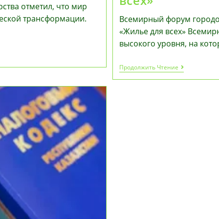
всех»
рства отметил, что мир
ческой трансформации.
Всемирный форум городов
«Жилье для всех» Всемир
высокого уровня, на кот
Всемирный
Продолжить Чтение
Форум
Городов
Пройдет
С
17
По
22
Мая
В
Баку
Под
Девизом
«Жилье
Для
Всех»