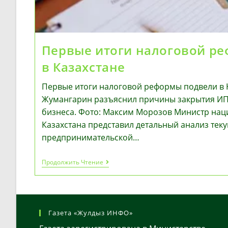
Первые итоги налоговой р
в Казахстане
Первые итоги налоговой реформы подвели в 
Жумангарин разъяснил причины закрытия ИП
бизнеса. Фото: Максим Морозов Министр на
Казахстана представил детальный анализ тек
предпринимательской…
Первые
Продолжить Чтение
Итоги
Налоговой
Реформы
Подвели
В
Казахстане
Газета «Жулдыз ИНФО»