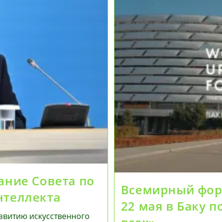
ание Совета по
Всемирный фору
нтеллекта
22 мая в Баку 
азвитию искусственного