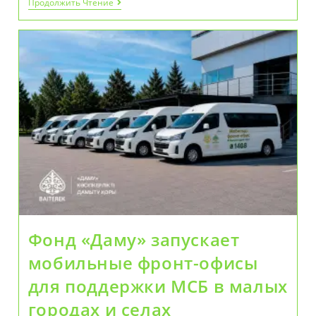
Сведения
Продолжить Чтение
О
705
Тысячах
Фронтовиков
Доступны
На
Портале
«Батырларға
Тағзым»
Фонд «Даму» запускает
мобильные фронт-офисы
для поддержки МСБ в малых
городах и селах