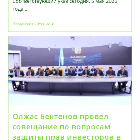
Соответствующий указ сегодня, 5 мая 2026
года,…
Роман
Продолжить Чтение
Скляр
Назначен
Новым
Руководителем
Администрации
Президента
Казахстана
Олжас Бектенов провел
совещание по вопросам
защиты прав инвесторов в