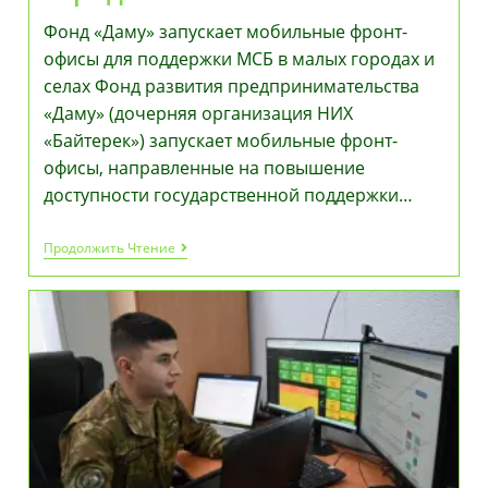
Фонд «Даму» запускает мобильные фронт-
офисы для поддержки МСБ в малых городах и
селах Фонд развития предпринимательства
«Даму» (дочерняя организация НИХ
«Байтерек») запускает мобильные фронт-
офисы, направленные на повышение
доступности государственной поддержки…
Фонд
Продолжить Чтение
«Даму»
Запускает
Мобильные
Фронт-
Офисы
Для
Поддержки
МСБ
В
Малых
Городах
И
Селах