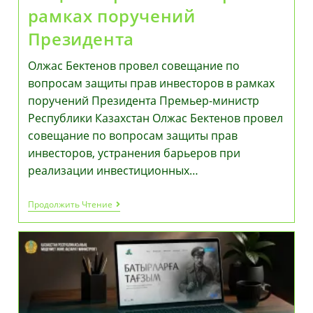
рамках поручений
Президента
Олжас Бектенов провел совещание по
вопросам защиты прав инвесторов в рамках
поручений Президента Премьер-министр
Республики Казахстан Олжас Бектенов провел
совещание по вопросам защиты прав
инвесторов, устранения барьеров при
реализации инвестиционных…
Олжас
Продолжить Чтение
Бектенов
Провел
Совещание
По
Вопросам
Защиты
Прав
Инвесторов
В