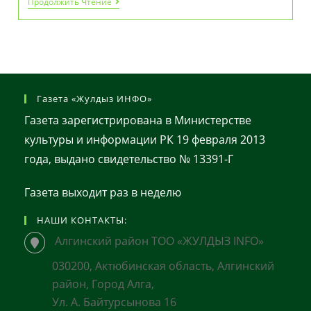
Цифровой
Продолжить Чтение
Солдат:
Как
Ефрейтор
Комрон
Тулабоев
Усиливает
Армию
ИТ-
Газета «Жулдыз ИНФО»
Решениями
Газета зарегистрирована в Министерстве
культуры и информации РК 19 февраля 2013
года, выдано свидетельство № 13391-Г
Газета выходит раз в неделю
НАШИ КОНТАКТЫ:
Алгинский район ТОО «ЖУЛДЫЗ INFO»
030200, Актюбинская область, Алгинский
район, Город Алга,
Ул. А. Байтурсынова 16