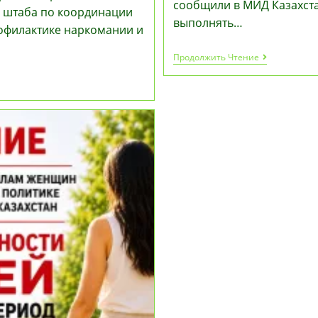
сообщили в МИД Казахста
о штаба по координации
выполнять…
рофилактике наркомании и
Авиакомпа
Продолжить Чтение
Cargolux
Возобновля
Рейсы
В
Казахстан