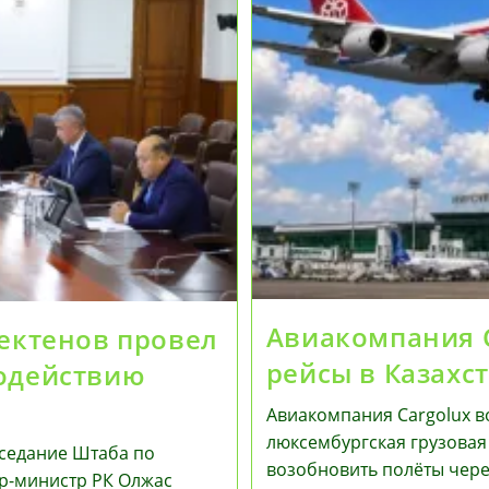
Авиакомпания C
Бектенов провел
рейсы в Казахс
водействию
Авиакомпания Cargolux в
люксембургская грузовая 
аседание Штаба по
возобновить полёты чер
р-министр РК Олжас