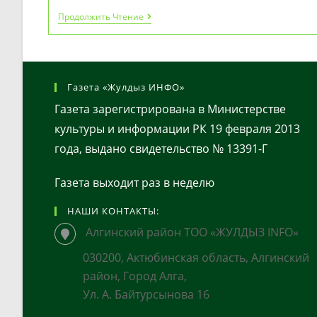
Национальная
Продолжить Чтение
Комиссия
Призвала
Казахстанцев
Усилить
Меры
Безопасности
Газета «Жулдыз ИНФО»
Детей
В
Газета зарегистрирована в Министерстве
Период
культуры и информации РК 19 февраля 2013
Летних
Каникул
года, выдано свидетельство № 13391-Г
Газета выходит раз в неделю
НАШИ КОНТАКТЫ:
Алгинский район ТОО «ЖУЛДЫЗ INFO»
030200, Актюбинская область, Алгинский
район, Город Алга,
Ул. А. Байтурсынова 16