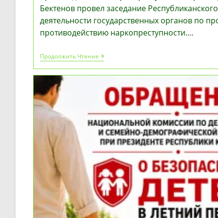
Бектенов провел заседание Республиканског
деятельности государственных органов по п
противодействию наркопреступности.…
«Закон
Продолжить Чтение
И
Порядок»:
Олжас
Бектенов
Провел
Заседание
Штаба
По
Противодействию
Наркопреступности