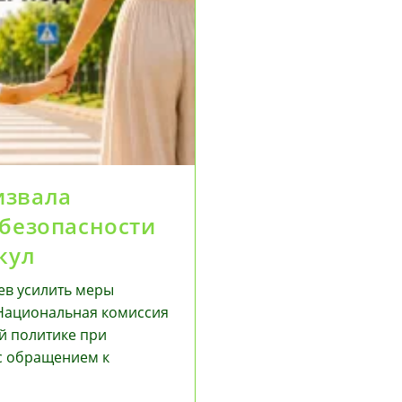
извала
 безопасности
кул
ев усилить меры
 Национальная комиссия
й политике при
с обращением к