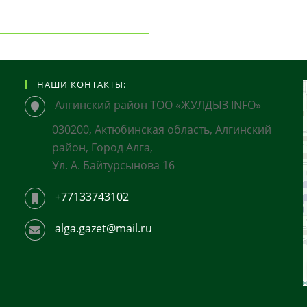
НАШИ КОНТАКТЫ:
Алгинский район ТОО «ЖУЛДЫЗ INFO»
030200, Актюбинская область, Алгинский
район, Город Алга,
Ул. А. Байтурсынова 16
+77133743102
alga.gazet@mail.ru