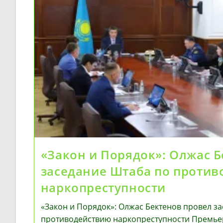
«Закон и Порядок»: Олжас 
заседание Штаба по проти
наркопреступности
«Закон и Порядок»: Олжас Бектенов провел з
противодействию наркопреступности Премье