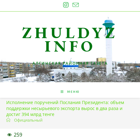
Перейти
к
содержимому
ZHULDYZ
INFO
АЛГИНСКАЯ РАЙОННАЯ ГАЗЕТА
МЕНЮ
Исполнение поручений Послания Президента: объем
поддержки несырьевого экспорта вырос в два раза и
достиг 394 млрд тенге
Официальный
259