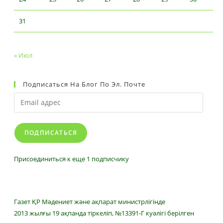
31
« Июл
Подписаться На Блог По Эл. Почте
Email
адрес
ПОДПИСАТЬСЯ
Присоединиться к еще 1 подписчику
Газет ҚР Мәдениет және ақпарат министрлігінде
2013 жылғы 19 ақпанда тіркеліп, №13391-Г куәлігі берілген