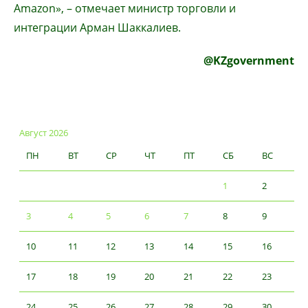
Amazon», – отмечает министр торговли и
интеграции Арман Шаккалиев.
@KZgovernment
Август 2026
ПН
ВТ
СР
ЧТ
ПТ
СБ
ВС
1
2
3
4
5
6
7
8
9
10
11
12
13
14
15
16
17
18
19
20
21
22
23
24
25
26
27
28
29
30