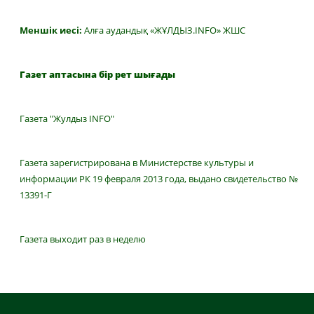
Меншік иесі:
Алға аудандық «ЖҰЛДЫЗ.INFO» ЖШС
Газет аптасына бір рет шығады
Газета "Жулдыз INFO"
Газета зарегистрирована в Министерстве культуры и
информации РК 19 февраля 2013 года, выдано свидетельство №
13391-Г
Газета выходит раз в неделю