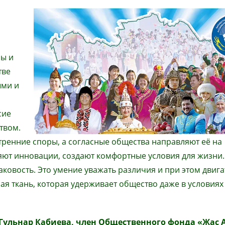
сы и
тве
ыми и
сие
твом.
тренние споры, а согласные общества направляют её на
яют инновации, создают комфортные условия для жизни.
ковость. Это умение уважать различия и при этом двига
ая ткань, которая удерживает общество даже в условиях
Гульнар Кабиева, член Общественного фонда «Жас 