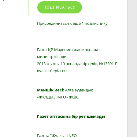
ПОДПИСАТЬСЯ
Присоединиться к еще 1 подписчику
Газет ҚР Мәдениет және ақпарат
министрлігінде
2013 жылғы 19 ақпанда тіркеліп, №13391-Г
куәлігі берілген
Меншік иесі:
Алға аудандық
«ЖҰЛДЫЗ.INFO» ЖШС
Газет аптасына бір рет шығады
Газета "Жулдыз INFO"