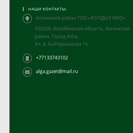
НАШИ КОНТАКТЫ:
Алгинский район ТОО «ЖУЛДЫЗ INFO»
030200, Актюбинская область, Алгинский
район, Город Алга,
Ул. А. Байтурсынова 16
+77133743102
alga.gazet@mail.ru