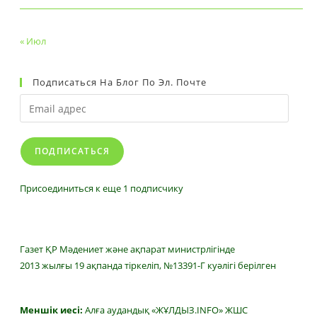
« Июл
Подписаться На Блог По Эл. Почте
Email
адрес
ПОДПИСАТЬСЯ
Присоединиться к еще 1 подписчику
Газет ҚР Мәдениет және ақпарат министрлігінде
2013 жылғы 19 ақпанда тіркеліп, №13391-Г куәлігі берілген
Меншік иесі:
Алға аудандық «ЖҰЛДЫЗ.INFO» ЖШС