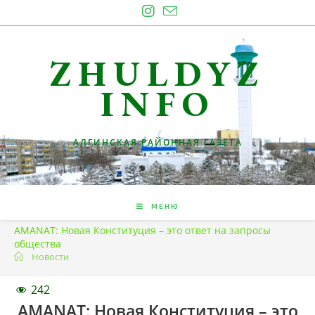
Перейти
к
содержимому
ZHULDYZ
INFO
АЛГИНСКАЯ РАЙОННАЯ ГАЗЕТА
МЕНЮ
AMANAT: Новая Конституция – это ответ на запросы
общества
Новости
242
AMANAT: Новая Конституция – это