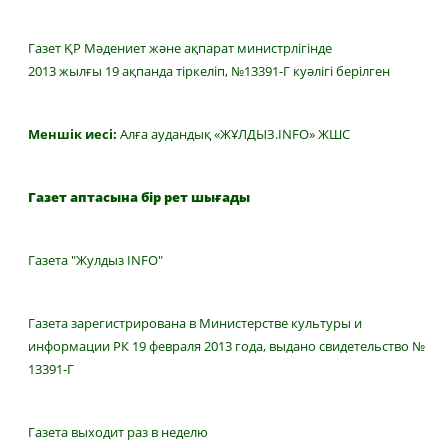
Газет ҚР Мәдениет және ақпарат министрлігінде
2013 жылғы 19 ақпанда тіркеліп, №13391-Г куәлігі берілген
Меншік иесі:
Алға аудандық «ЖҰЛДЫЗ.INFO» ЖШС
Газет аптасына бір рет шығады
Газета "Жулдыз INFO"
Газета зарегистрирована в Министерстве культуры и
информации РК 19 февраля 2013 года, выдано свидетельство №
13391-Г
Газета выходит раз в неделю