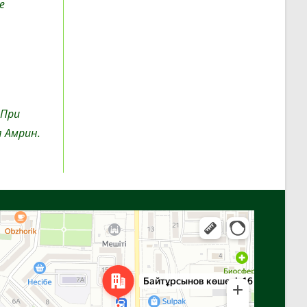
е
 При
 Амрин.
Алга
Улица Байтурсынова, 16 — Яндекс Карты