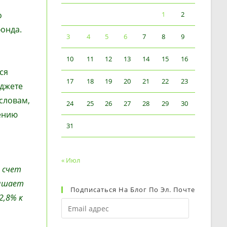
о
1
2
фонда.
3
4
5
6
7
8
9
10
11
12
13
14
15
16
ся
17
18
19
20
21
22
23
юджете
 словам,
24
25
26
27
28
29
30
ению
31
« Июл
 счет
вышает
Подписаться На Блог По Эл. Почте
2,8% к
Email
адрес