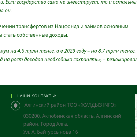
. Если государство само не инвестирует, то и остальны
л он.
ичении трансфертов из Нацфонда и займов основным
 стать собственные доходы.
ум на 4,6 трлн тенге, а в 2029 году – на 8,7 трлн тенге.
на рост доходов необходимо сохранять», – резюмировал
НАШИ КОНТАКТЫ:
Алгинский район ТОО «ЖУЛДЫЗ INFO»
030200, Актюбинская область, Алгинский
район, Город Алга,
Ул. А. Байтурсынова 16