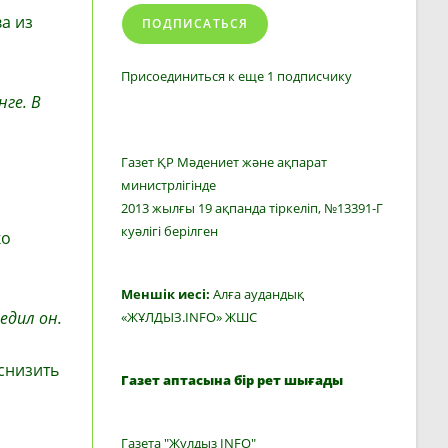
а из
ПОДПИСАТЬСЯ
Присоединиться к еще 1 подписчику
нге. В
Газет ҚР Мәдениет және ақпарат
министрлігінде
2013 жылғы 19 ақпанда тіркеліп, №13391-Г
куәлігі берілген
ко
Меншік иесі:
Алға аудандық
едил он.
«ЖҰЛДЫЗ.INFO» ЖШС
снизить
Газет аптасына бір рет шығады
Газета "Жулдыз INFO"