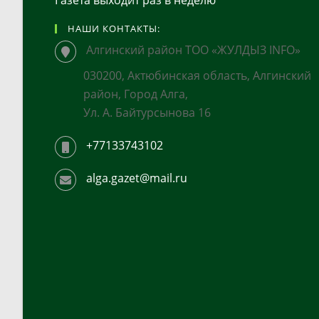
Газета выходит раз в неделю
НАШИ КОНТАКТЫ:
Алгинский район ТОО «ЖУЛДЫЗ INFO»
030200, Актюбинская область, Алгинский
район, Город Алга,
Ул. А. Байтурсынова 16
+77133743102
alga.gazet@mail.ru