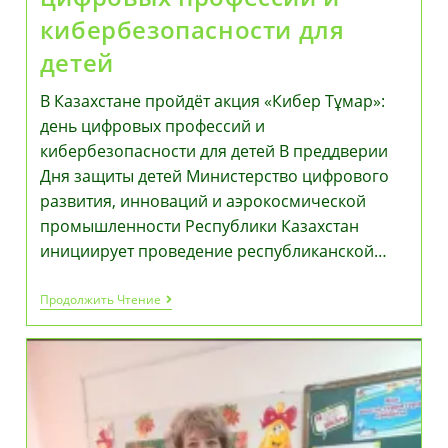
кибербезопасности для
детей
В Казахстане пройдёт акция «Кибер Тұмар»:
день цифровых профессий и
кибербезопасности для детей В преддверии
Дня защиты детей Министерство цифрового
развития, инноваций и аэрокосмической
промышленности Республики Казахстан
инициирует проведение республиканской…
В
Продолжить Чтение
Казахстане
Пройдёт
Акция
«Кибер
Тұмар»:
День
Цифровых
Профессий
И