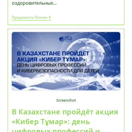
оздоровительных…
В
Продолжить Чтение
Актобе
Тысячи
Детей
Отдыхают
В
Летних
Лагерях
Screenshot
В Казахстане пройдёт акция
«Кибер Тұмар»: день
цифровых профессий и