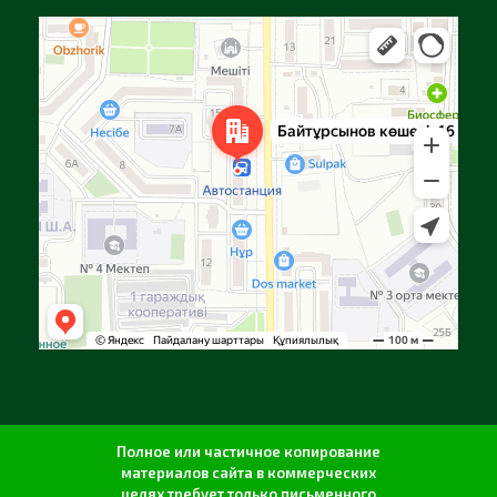
Алга
Улица Байтурсынова, 16 — Яндекс Карты
Полное или частичное копирование
материалов сайта в коммерческих
целях требует только письменного