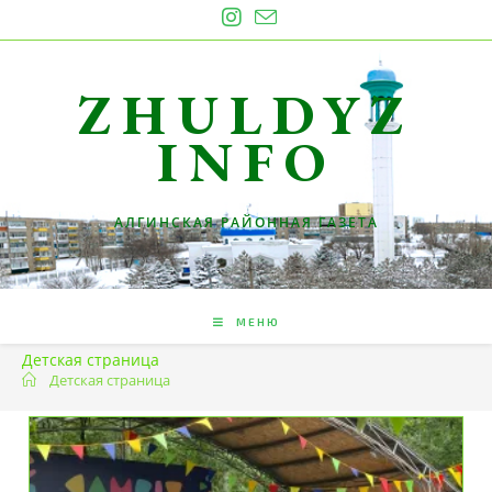
Перейти
к
содержимому
ZHULDYZ
INFO
АЛГИНСКАЯ РАЙОННАЯ ГАЗЕТА
МЕНЮ
Детская страница
Детская страница