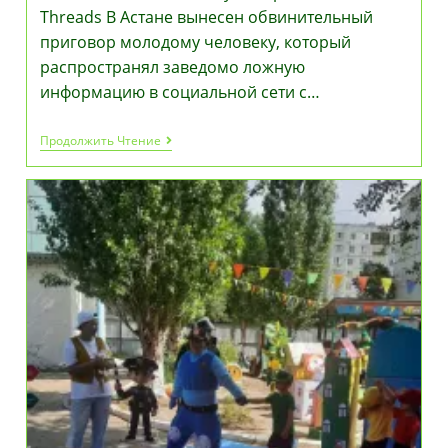
Threads В Астане вынесен обвинительный
приговор молодому человеку, который
распространял заведомо ложную
информацию в социальной сети с…
Выдумал
Продолжить Чтение
Насилие
В
Армии
Ради
Денег:
23-
Летний
Астанчанин
Получил
Срок
За
Пост
В
Threads