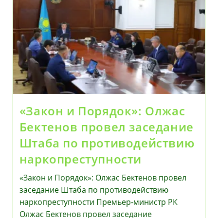
Розни
В
Соцсетях
Недопустимы
–
Генпрокуратура
«Закон и Порядок»: Олжас
Бектенов провел заседание
Штаба по противодействию
наркопреступности
«Закон и Порядок»: Олжас Бектенов провел
заседание Штаба по противодействию
наркопреступности Премьер-министр РК
Олжас Бектенов провел заседание