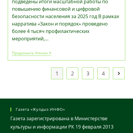
подведены итоги масштабной работы по
повышению финансовой и цифровой
безопасности населения за 2025 год В рамках
нарратива «Закон и порядок» проведено
более 4 тысяч профилактических
мероприятий,…
Агентством
Продолжить Чтение
По
Финансовому
Мониторингу
Подведены
1
2
3
4
Перейт
Итоги
Масштабной
Работы
По
Повышению
Финансовой
И
Газета «Жулдыз ИНФО»
Цифровой
Безопасности
Газета зарегистрирована в Министерстве
Населения
За
культуры и информации РК 19 февраля 2013
2025