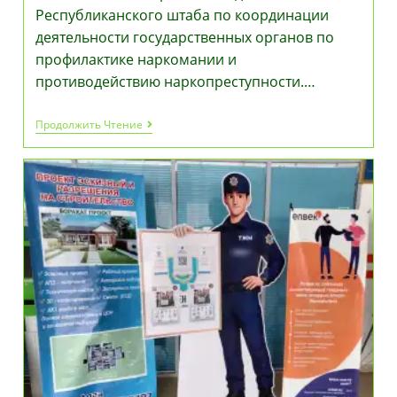
Республиканского штаба по координации
деятельности государственных органов по
профилактике наркомании и
противодействию наркопреступности.…
«Закон
Продолжить Чтение
И
Порядок»:
Олжас
Бектенов
Провел
Заседание
Штаба
По
Противодействию
Наркопреступности