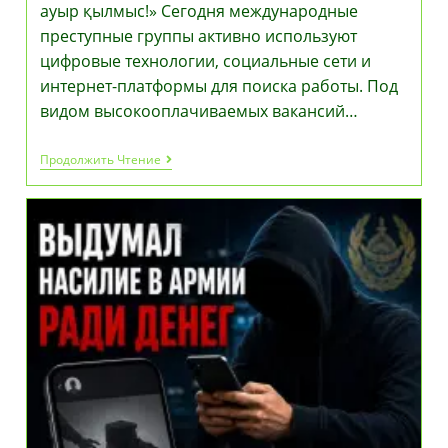
ауыр қылмыс!» Сегодня международные
преступные группы активно используют
цифровые технологии, социальные сети и
интернет-платформы для поиска работы. Под
видом высокооплачиваемых вакансий…
В
Продолжить Чтение
Казахстане
Стартует
Республиканская
Информационная
Кампания
«Адам
Саудасы
–
Ауыр
Қылмыс!»