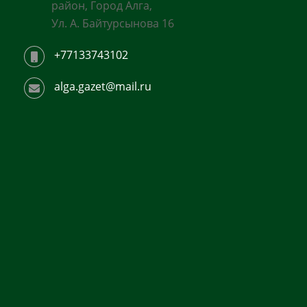
район, Город Алга,
Ул. А. Байтурсынова 16
+77133743102
alga.gazet@mail.ru