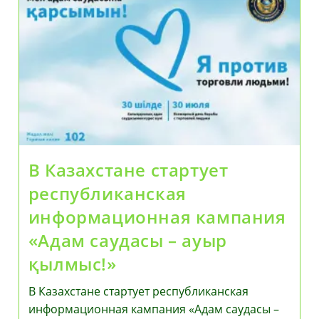
Где
Правоохранительная
Деятельность
Опирается
На
Науку
О
Данных
И
Машинный
Интеллект:
Прокуроры
Стали
ИИ-
В Казахстане стартует
Разработчиками
И
республиканская
Представили
Свои
информационная кампания
Продукты
Мировому
«Адам саудасы – ауыр
Эксперту
Кай-
қылмыс!»
Фу
Ли
В Казахстане стартует республиканская
информационная кампания «Адам саудасы –