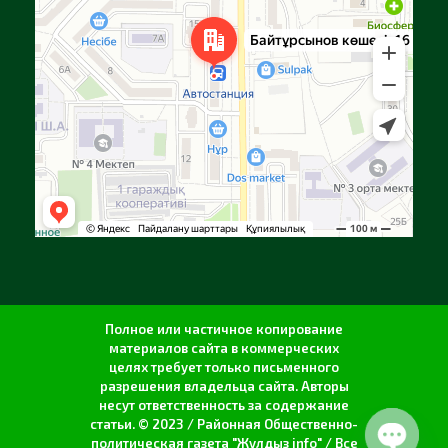
Полное или частичное копирование
материалов сайта в коммерческих
целях требует только письменного
разрешения владельца сайта. Авторы
несут ответственность за содержание
статьи. © 2023 / Районная Общественно-
политическая газета "Жулдыз info" / Все