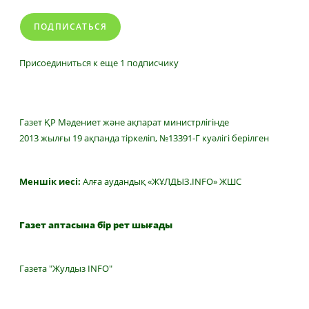
ПОДПИСАТЬСЯ
Присоединиться к еще 1 подписчику
Газет ҚР Мәдениет және ақпарат министрлігінде
2013 жылғы 19 ақпанда тіркеліп, №13391-Г куәлігі берілген
Меншік иесі:
Алға аудандық «ЖҰЛДЫЗ.INFO» ЖШС
Газет аптасына бір рет шығады
Газета "Жулдыз INFO"