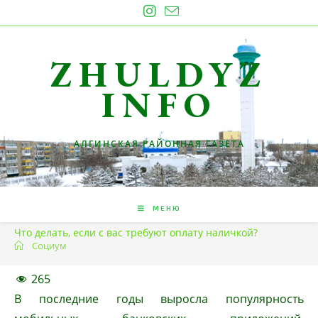
Перейти
к
содержимому
ZHULDYZ
INFO
АЛГИНСКАЯ РАЙОННАЯ ГАЗЕТА
МЕНЮ
Что делать, если с вас требуют оплату наличкой?
Социум
265
В последние годы выросла популярность