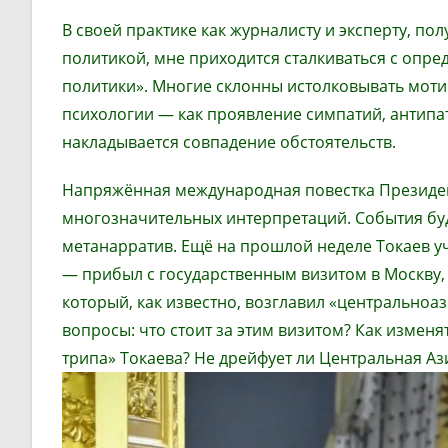
В своей практике как журналисту и эксперту, п
политикой, мне приходится сталкиваться с оп
политики». Многие склонны истолковывать мот
психологии — как проявление симпатий, антипа
накладывается совпадение обстоятельств.
Напряжённая международная повестка Президен
многозначительных интерпретаций. События бу
метанарратив. Ещё на прошлой неделе Токаев уч
— прибыл с государственным визитом в Москву,
который, как известно, возглавил «центральноа
вопросы: что стоит за этим визитом? Как измен
трипа» Токаева? Не дрейфует ли Центральная Аз