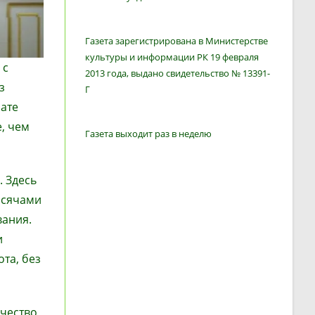
Газета зарегистрирована в Министерстве
культуры и информации РК 19 февраля
 с
2013 года, выдано свидетельство № 13391-
з
Г
мате
, чем
Газета выходит раз в неделю
. Здесь
ысячами
вания.
и
та, без
ичество