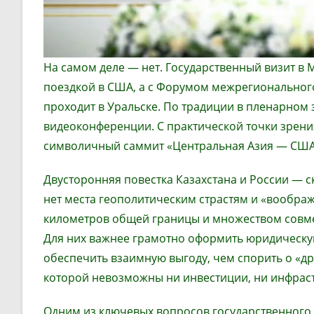
На самом деле — нет. Государственный визит в 
поездкой в США, а с Форумом межрегионального 
проходит в Уральске. По традиции в пленарном 
видеоконференции. С практической точки зрения
символичный саммит «Центральная Азия — США
Двусторонняя повестка Казахстана и России — с
нет места геополитическим страстям и «воображ
километров общей границы и множеством совмес
Для них важнее грамотно оформить юридическую
обеспечить взаимную выгоду, чем спорить о «др
которой невозможны ни инвестиции, ни инфраст
Одним из ключевых вопросов государственного 