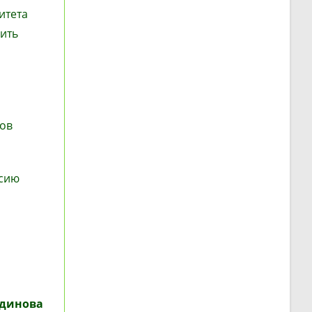
итета
вить
нов
ссию
ндинова