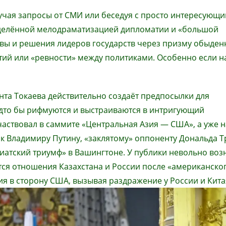
олучая запросы от СМИ или беседуя с просто интересующ
ределённой мелодраматизацией дипломатии и «большой
ивы и решения лидеров государств через призму обыден
тий или «ревности» между политиками. Особенно если н
та Токаева действительно создаёт предпосылки для
дто бы рифмуются и выстраиваются в интригующий
аствовал в саммите «Центральная Азия — США», а уже н
 к Владимиру Путину, «заклятому» оппоненту Дональда Т
зиатский триумф» в Вашингтоне. У публики невольно воз
ятся отношения Казахстана и России после «американско
ия в сторону США, вызывая раздражение у России и Кита