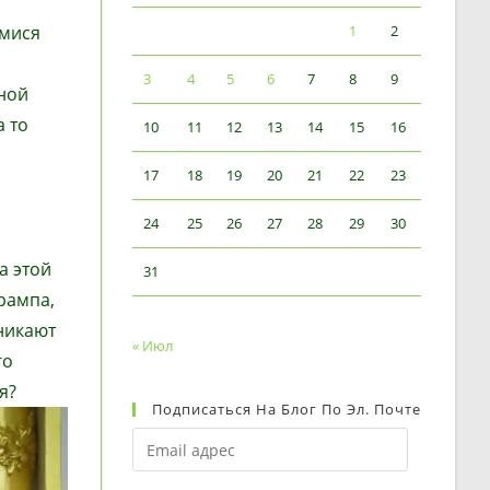
имися
1
2
3
4
5
6
7
8
9
ной
а то
10
11
12
13
14
15
16
17
18
19
20
21
22
23
24
25
26
27
28
29
30
а этой
31
рампа,
никают
« Июл
го
я?
Подписаться На Блог По Эл. Почте
Email
адрес