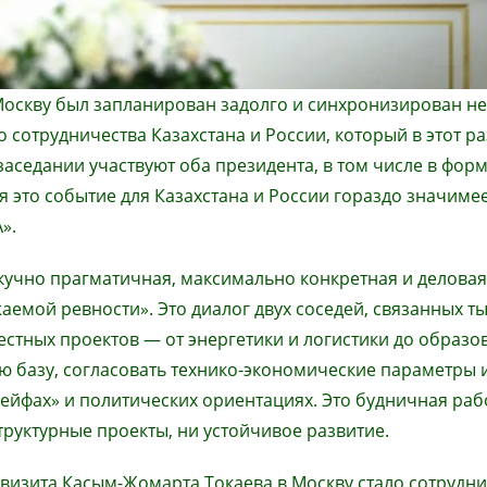
Москву был запланирован задолго и синхронизирован не
сотрудничества Казахстана и России, который в этот ра
заседании участвуют оба президента, в том числе в фор
 это событие для Казахстана и России гораздо значимее
».
кучно прагматичная, максимально конкретная и деловая
аемой ревности». Это диалог двух соседей, связанных т
тных проектов — от энергетики и логистики до образо
 базу, согласовать технико-экономические параметры 
ейфах» и политических ориентациях. Это будничная рабо
руктурные проекты, ни устойчивое развитие.
визита Касым-Жомарта Токаева в Москву стало сотрудн