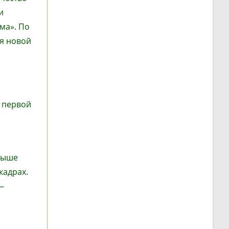
и
ма». По
ия новой
у первой
свыше
кадрах.
—