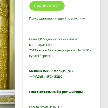
ПОДПИСАТЬСЯ
Присоединиться к еще 1 подписчику
Газет ҚР Мәдениет және ақпарат
министрлігінде
2013 жылғы 19 ақпанда тіркеліп, №13391-Г
куәлігі берілген
Меншік иесі:
Алға аудандық
«ЖҰЛДЫЗ.INFO» ЖШС
Газет аптасына бір рет шығады
Газета "Жулдыз INFO"