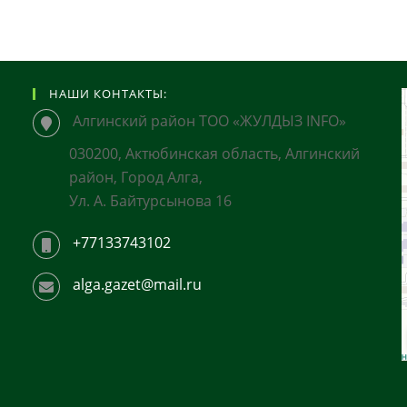
НАШИ КОНТАКТЫ:
Алгинский район ТОО «ЖУЛДЫЗ INFO»
030200, Актюбинская область, Алгинский
район, Город Алга,
Ул. А. Байтурсынова 16
+77133743102
alga.gazet@mail.ru