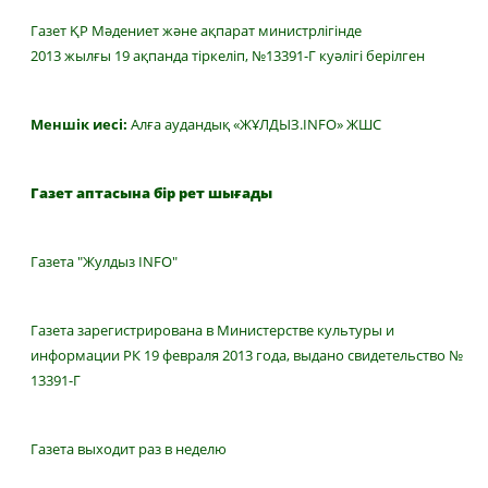
Газет ҚР Мәдениет және ақпарат министрлігінде
2013 жылғы 19 ақпанда тіркеліп, №13391-Г куәлігі берілген
Меншік иесі:
Алға аудандық «ЖҰЛДЫЗ.INFO» ЖШС
Газет аптасына бір рет шығады
Газета "Жулдыз INFO"
Газета зарегистрирована в Министерстве культуры и
информации РК 19 февраля 2013 года, выдано свидетельство №
13391-Г
Газета выходит раз в неделю