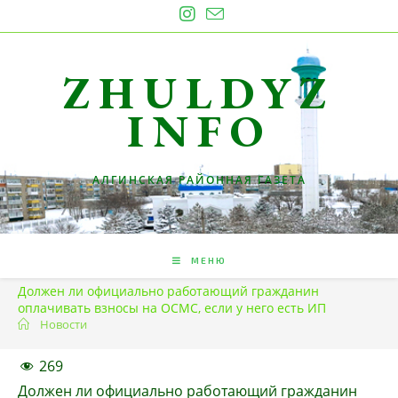
Перейти
к
содержимому
ZHULDYZ
INFO
АЛГИНСКАЯ РАЙОННАЯ ГАЗЕТА
МЕНЮ
Должен ли официально работающий гражданин
оплачивать взносы на ОСМС, если у него есть ИП
Новости
269
Должен ли официально работающий гражданин