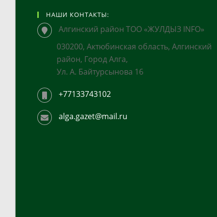
НАШИ КОНТАКТЫ:
Алгинский район ТОО «ЖУЛДЫЗ INFO»
030200, Актюбинская область, Алгинский
район, Город Алга,
Ул. А. Байтурсынова 16
+77133743102
alga.gazet@mail.ru