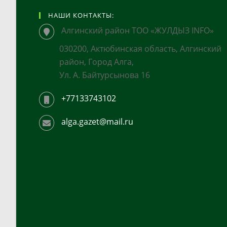
НАШИ КОНТАКТЫ:
Алгинский район ТОО «ЖУЛДЫЗ INFO»
030200, Актюбинская область, Алгинский
район, Город Алга,
Ул. А. Байтурсынова 16
+77133743102
alga.gazet@mail.ru