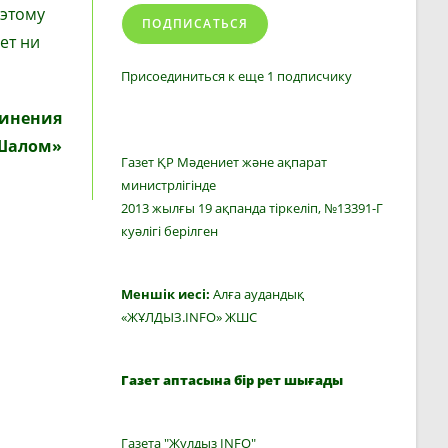
оэтому
ПОДПИСАТЬСЯ
ет ни
Присоединиться к еще 1 подписчику
динения
Шалом»
Газет ҚР Мәдениет және ақпарат
министрлігінде
2013 жылғы 19 ақпанда тіркеліп, №13391-Г
куәлігі берілген
Меншік иесі:
Алға аудандық
«ЖҰЛДЫЗ.INFO» ЖШС
Газет аптасына бір рет шығады
Газета "Жулдыз INFO"