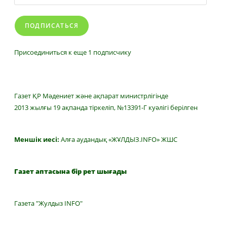
адрес
ПОДПИСАТЬСЯ
Присоединиться к еще 1 подписчику
Газет ҚР Мәдениет және ақпарат министрлігінде
2013 жылғы 19 ақпанда тіркеліп, №13391-Г куәлігі берілген
Меншік иесі:
Алға аудандық «ЖҰЛДЫЗ.INFO» ЖШС
Газет аптасына бір рет шығады
Газета "Жулдыз INFO"