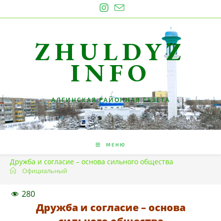
Перейти
к
содержимому
ZHULDYZ
INFO
АЛГИНСКАЯ РАЙОННАЯ ГАЗЕТА
МЕНЮ
Дружба и согласие – основа сильного общества
Официальный
280
Дружба и согласие – основа