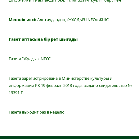
2013 жылғы 19 ақпанда тіркеліп, №13391-Г куәлігі берілген
Меншік иесі:
Алға аудандық «ЖҰЛДЫЗ.INFO» ЖШС
Газет аптасына бір рет шығады
Газета "Жулдыз INFO"
Газета зарегистрирована в Министерстве культуры и
информации РК 19 февраля 2013 года, выдано свидетельство №
13391-Г
Газета выходит раз в неделю