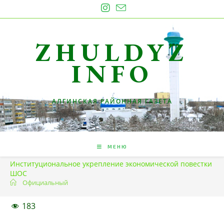
Перейти
к
содержимому
ZHULDYZ
INFO
АЛГИНСКАЯ РАЙОННАЯ ГАЗЕТА
МЕНЮ
Институциональное укрепление экономической повестки
ШОС
Официальный
183