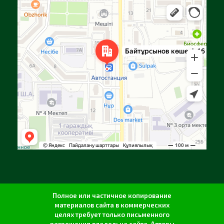
Алга
Улица Байтурсынова, 16 — Яндекс Карты
Полное или частичное копирование
материалов сайта в коммерческих
целях требует только письменного
разрешения владельца сайта. Авторы