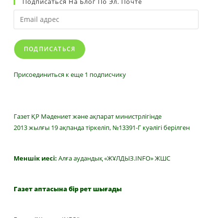
Подписаться На Блог По Эл. Почте
Email
адрес
ПОДПИСАТЬСЯ
Присоединиться к еще 1 подписчику
Газет ҚР Мәдениет және ақпарат министрлігінде
2013 жылғы 19 ақпанда тіркеліп, №13391-Г куәлігі берілген
Меншік иесі:
Алға аудандық «ЖҰЛДЫЗ.INFO» ЖШС
Газет аптасына бір рет шығады