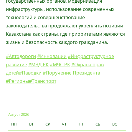
государственных органов, модернизация
инфраструктуры, использование современных
технологий и совершенствование
законодательства продолжают укреплять позиции
Казахстана как страны, где приоритетами являются
жизнь и безопасность каждого гражданина.
#Автодороги
#Инновации
#Инфраструктурное
развитие
#МВД РК
#МЧС РК
#Охрана прав
детей
#Паводки
#Поручение Президента
#Регионы
#Транспорт
Август 2026
ПН
ВТ
СР
ЧТ
ПТ
СБ
ВС