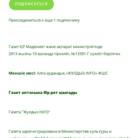
ПОДПИСАТЬСЯ
Присоединиться к еще 1 подписчику
Газет ҚР Мәдениет және ақпарат министрлігінде
2013 жылғы 19 ақпанда тіркеліп, №13391-Г куәлігі берілген
Меншік иесі:
Алға аудандық «ЖҰЛДЫЗ.INFO» ЖШС
Газет аптасына бір рет шығады
Газета "Жулдыз INFO"
Газета зарегистрирована в Министерстве культуры и