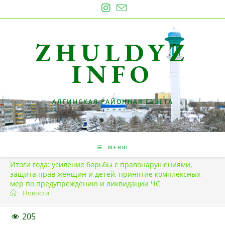
Перейти
к
содержимому
ZHULDYZ
INFO
АЛГИНСКАЯ РАЙОННАЯ ГАЗЕТА
МЕНЮ
Итоги года: усиление борьбы с правонарушениями,
защита прав женщин и детей, принятие комплексных
мер по предупреждению и ликвидации ЧС
Новости
205